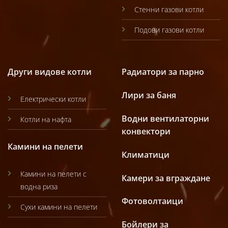
Стенни газови котли
Подови газови котли
Други видове котли
Радиатори за парно
Лири за баня
Електрически котли
Водни вентилаторни
Котли на нафта
конвектори
Камини на пелети
Климатици
Камини на пелети с
Камери за вграждане
водна риза
Фотоволтаици
Сухи камини на пелети
Бойлери за