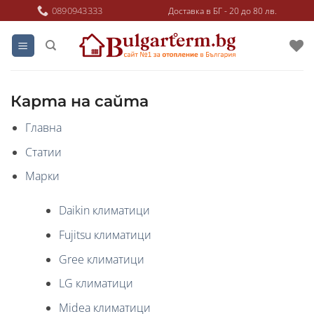
Skip
0890943333
Доставка в БГ - 20 до 80 лв.
to
content
Карта на сайта
Главна
Статии
Марки
Daikin климатици
Fujitsu климатици
Gree климатици
LG климатици
Midea климатици