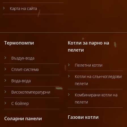
Карта на сайта
Термопомпи
Котли за парно на
пелети
Въздух-вода
Пелетни котли
Сплит-система
Котли на слънчогледови
Вода-вода
пелети
Високотемпературни
Комбинирани котли на
пелети
С бойлер
Газови котли
Соларни панели