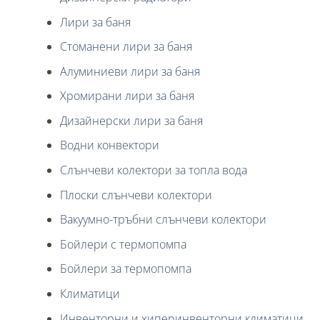
Лири за баня
Стоманени лири за баня
Алуминиеви лири за баня
Хромирани лири за баня
Дизайнерски лири за баня
Водни конвектори
Слънчеви колектори за топла вода
Плоски слънчеви колектори
Вакуумно-тръбни слънчеви колектори
Бойлери с термопомпа
Бойлери за термопомпа
Климатици
Инвенторни и хиперинвенторни климатици