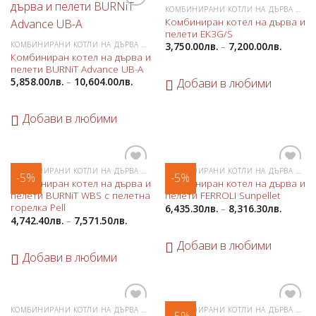
КОМБИНИРАНИ КОТЛИ НА ДЪРВА И ПЕЛЕТИ
Добави
Добави
Комбиниран котел на дърва и
в
в
пелети EK3G/S
любими
любими
КОМБИНИРАНИ КОТЛИ НА ДЪРВА И ПЕЛЕТИ
3,750.00
лв.
–
7,200.00
лв.
Комбиниран котел на дърва и
пелети BURNiT Advance UB-A
5,858.00
лв.
–
10,604.00
лв.
Добави в любими
Добави в любими
КОМБИНИРАНИ КОТЛИ НА ДЪРВА И ПЕЛЕТИ
КОМБИНИРАНИ КОТЛИ НА ДЪРВА И ПЕЛЕТИ
-5%
-5%
Добави
Добави
Комбиниран котел на дърва и
Комбиниран котел на дърва и
в
в
пелети BURNiT WBS с пелетна
пелети FERROLI Sunpellet
любими
любими
горелка Pell
6,435.30
лв.
–
8,316.30
лв.
4,742.40
лв.
–
7,571.50
лв.
Добави в любими
Добави в любими
КОМБИНИРАНИ КОТЛИ НА ДЪРВА И ПЕЛЕТИ
КОМБИНИРАНИ КОТЛИ НА ДЪРВА И ПЕЛЕТИ
Добави
Добави