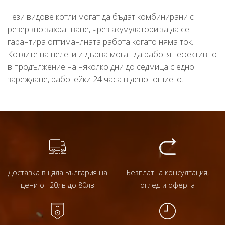
Тези видове котли могат да бъдат комбинирани с
резервно захранване, чрез акумулатори за да се
гарантира оптиманлната работа когато няма ток.
Котлите на пелети и дърва могат да работят ефективно
в продължение на няколко дни до седмица с едно
зареждане, работейки 24 часа в денонощието.
Доставка в цяла България на
Безплатна консултация,
цени от 20лв до 80лв
оглед и оферта