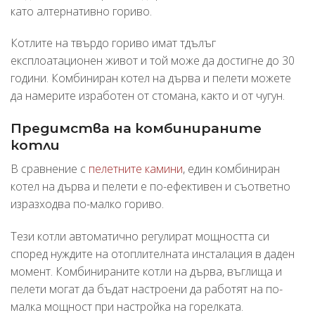
като алтернативно гориво.
Котлите на твърдо гориво имат тдълъг
експлоатационен живот и той може да достигне до 30
години. Комбиниран котел на дърва и пелети можете
да намерите изработен от стомана, както и от чугун.
Предимства на комбинираните
котли
В сравнение с
пелетните камини
, един комбиниран
котел на дърва и пелети е по-ефективен и съответно
изразходва по-малко гориво.
Тези котли автоматично регулират мощността си
според нуждите на отоплителната инсталация в даден
момент. Комбинираните котли на дърва, въглища и
пелети могат да бъдат настроени да работят на по-
малка мощност при настройка на горелката.