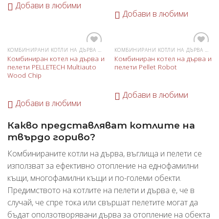
Добави в любими
Добави в любими
КОМБИНИРАНИ КОТЛИ НА ДЪРВА И ПЕЛЕТИ
КОМБИНИРАНИ КОТЛИ НА ДЪРВА И ПЕЛЕТИ
Добави
Добави
Комбиниран котел на дърва и
Комбиниран котел на дърва и
в
в
пелети PELLETECH Multiauto
пелети Pellet Robot
любими
любими
Wood Chip
Добави в любими
Добави в любими
Какво представляват котлите на
твърдо гориво?
Комбинираните котли на дърва, въглища и пелети се
използват за ефективно отопление на еднофамилни
къщи, многофамилни къщи и по-големи обекти.
Предимството на котлите на пелети и дърва е, че в
случай, че спре тока или свършат пелетите могат да
бъдат оползотворявани дърва за отопление на обекта