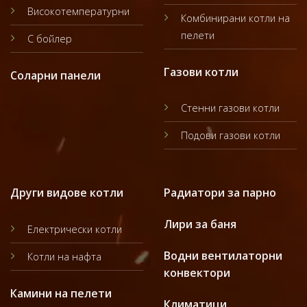
Високотемпературни
Комбинирани котли на
пелети
С бойлер
Газови котли
Соларни панели
Стенни газови котли
Подови газови котли
Други видове котли
Радиатори за парно
Лири за баня
Електрически котли
Водни вентилаторни
Котли на нафта
конвектори
Камини на пелети
Климатици