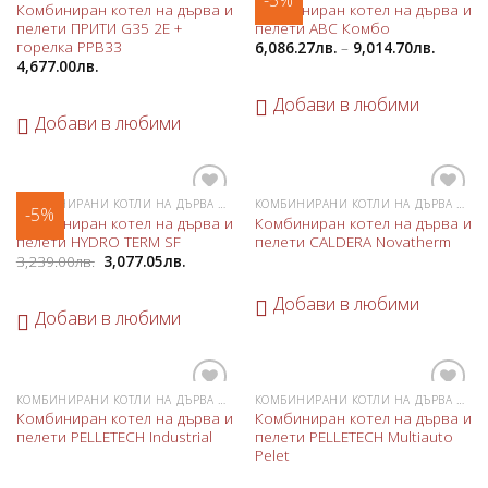
-5%
Комбиниран котел на дърва и
Комбиниран котел на дърва и
в
в
пелети ПРИТИ G35 2E +
пелети ABC Комбо
любими
любими
горелка PPB33
6,086.27
лв.
–
9,014.70
лв.
4,677.00
лв.
Добави в любими
Добави в любими
КОМБИНИРАНИ КОТЛИ НА ДЪРВА И ПЕЛЕТИ
КОМБИНИРАНИ КОТЛИ НА ДЪРВА И ПЕЛЕТИ
-5%
Добави
Добави
Комбиниран котел на дърва и
Комбиниран котел на дърва и
в
в
пелети HYDRO TERM SF
пелети CALDERA Novatherm
любими
любими
3,239.00
лв.
3,077.05
лв.
Добави в любими
Добави в любими
КОМБИНИРАНИ КОТЛИ НА ДЪРВА И ПЕЛЕТИ
КОМБИНИРАНИ КОТЛИ НА ДЪРВА И ПЕЛЕТИ
Добави
Добави
Комбиниран котел на дърва и
Комбиниран котел на дърва и
в
в
пелети PELLETECH Industrial
пелети PELLETECH Multiauto
любими
любими
Pelet