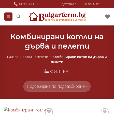
Skip
0890943333
Доставка в БГ - 20 до 80 лв.
to
content
Комбинирани котли на
дърва и пелети
Начало
/
Котли на пелети
/
Комбинирани котли на дърва и
пелети
ФИЛТЪР