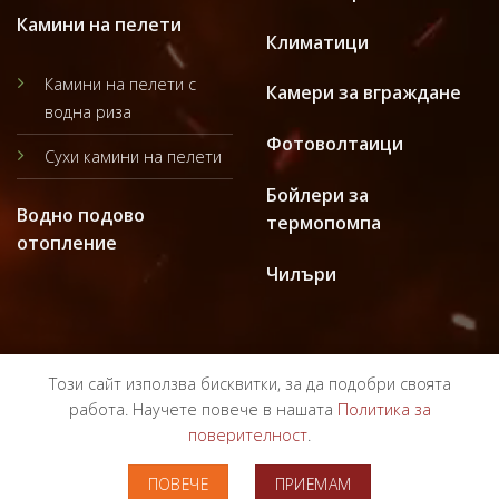
Камини на пелети
Климатици
Камини на пелети с
Камери за вграждане
водна риза
Фотоволтаици
Сухи камини на пелети
Бойлери за
Водно подово
термопомпа
отопление
Чилъри
Този сайт използва бисквитки, за да подобри своята
работа. Научете повече в нашата
Политика за
поверителност
.
ПОЛИТИКА ЗА ПОВЕРИТЕЛНОСТ
ОБЩИ УСЛОВИЯ
ПОВЕЧЕ
ПРИЕМАМ
Copyright 2024 ©
Bulgarterm.bg
Всички права запазени!