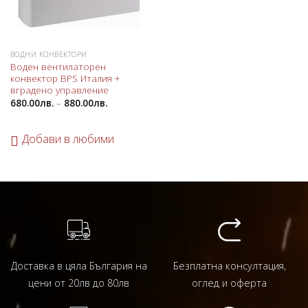
ВОДНИ КОНВЕКТОРИ
Воден вентилаторен
конвектор BPS Италия +
вградено управление
680.00
лв.
–
880.00
лв.
Добави в любими
Доставка в цяла България на
Безплатна консултация,
цени от 20лв до 80лв
оглед и оферта