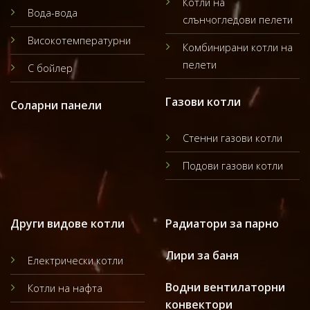
Котли на
Вода-вода
слънчогледови пелети
Високотемпературни
Комбинирани котли на
пелети
С бойлер
Газови котли
Соларни панели
Стенни газови котли
Подови газови котли
Други видове котли
Радиатори за парно
Лири за баня
Електрически котли
Водни вентилаторни
Котли на нафта
конвектори