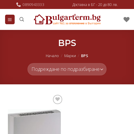
Skip
0890943333
Доставка в БГ - 20 до 80 лв.
to
content
BPS
Начало
/
Марки
/
BPS
Добави
в
любими