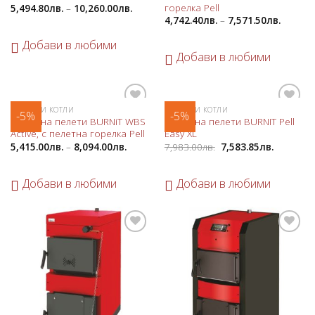
горелка Pell
5,494.80
лв.
–
10,260.00
лв.
4,742.40
лв.
–
7,571.50
лв.
Добави в любими
Добави в любими
ПЕЛЕТНИ КОТЛИ
ПЕЛЕТНИ КОТЛИ
-5%
-5%
Добави
Добави
Котел на пелети BURNiT WBS
Котел на пелети BURNIT Pell
в
в
Active, с пелетна горелка Pell
Easy XL
любими
любими
5,415.00
лв.
–
8,094.00
лв.
7,983.00
лв.
7,583.85
лв.
Добави в любими
Добави в любими
Добави
Добави
в
в
любими
любими