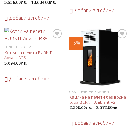
5,858.00
лв.
–
10,604.00
лв.
Добави в любими
Добави в любими
-5%
Добави
Добави
в
в
ПЕЛЕТНИ КОТЛИ
любими
любими
Котел на пелети BURNIT
Advant B35
5,094.00
лв.
Добави в любими
СУХИ ПЕЛЕТНИ КАМИНИ
Камина на пелети без водна
риза BURNIT Ambient V2
2,306.60
лв.
–
2,572.60
лв.
Добави в любими