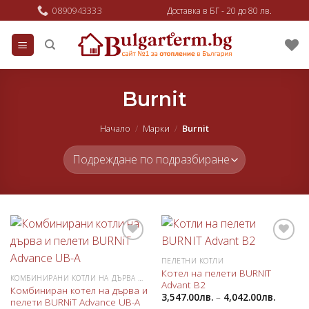
Skip
0890943333
Доставка в БГ - 20 до 80 лв.
to
content
Burnit
Начало
/
Марки
/
Burnit
Добави
Добави
в
в
ПЕЛЕТНИ КОТЛИ
любими
любими
Котел на пелети BURNIT
КОМБИНИРАНИ КОТЛИ НА ДЪРВА И ПЕЛЕТИ
Advant B2
Комбиниран котел на дърва и
3,547.00
лв.
–
4,042.00
лв.
пелети BURNiT Advance UB-A