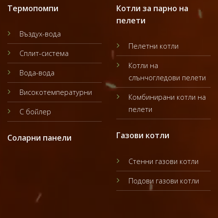
Термопомпи
Котли за парно на
пелети
Въздух-вода
Пелетни котли
Сплит-система
Котли на
Вода-вода
слънчогледови пелети
Високотемпературни
Комбинирани котли на
пелети
С бойлер
Газови котли
Соларни панели
Стенни газови котли
Подови газови котли