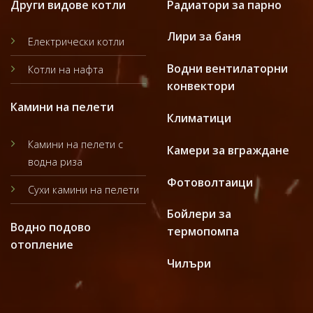
Други видове котли
Радиатори за парно
Лири за баня
Електрически котли
Водни вентилаторни
Котли на нафта
конвектори
Камини на пелети
Климатици
Камини на пелети с
Камери за вграждане
водна риза
Фотоволтаици
Сухи камини на пелети
Бойлери за
Водно подово
термопомпа
отопление
Чилъри