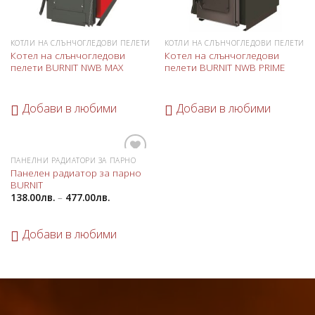
КОТЛИ НА СЛЪНЧОГЛЕДОВИ ПЕЛЕТИ
КОТЛИ НА СЛЪНЧОГЛЕДОВИ ПЕЛЕТИ
Котел на слънчогледови
Котел на слънчогледови
пелети BURNIT NWB MAX
пелети BURNIT NWB PRIME
Добави в любими
Добави в любими
ПАНЕЛНИ РАДИАТОРИ ЗА ПАРНО
Добави
Панелен радиатор за парно
в
BURNIT
любими
138.00
лв.
–
477.00
лв.
Добави в любими