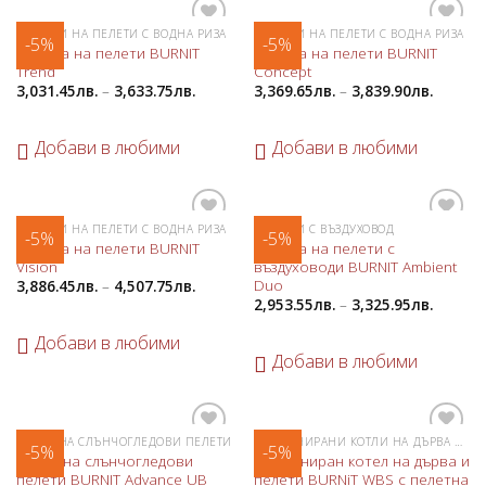
КАМИНИ НА ПЕЛЕТИ С ВОДНА РИЗА
КАМИНИ НА ПЕЛЕТИ С ВОДНА РИЗА
-5%
-5%
Добави
Добави
Камина на пелети BURNIT
Камина на пелети BURNIT
в
в
Trend
Concept
любими
любими
3,031.45
лв.
–
3,633.75
лв.
3,369.65
лв.
–
3,839.90
лв.
Добави в любими
Добави в любими
КАМИНИ НА ПЕЛЕТИ С ВОДНА РИЗА
КАМИНИ С ВЪЗДУХОВОД
-5%
-5%
Добави
Добави
Камина на пелети BURNIT
Камина на пелети с
в
в
Vision
въздуховоди BURNIT Ambient
любими
любими
Duo
3,886.45
лв.
–
4,507.75
лв.
2,953.55
лв.
–
3,325.95
лв.
Добави в любими
Добави в любими
КОТЛИ НА СЛЪНЧОГЛЕДОВИ ПЕЛЕТИ
КОМБИНИРАНИ КОТЛИ НА ДЪРВА И ПЕЛЕТИ
-5%
-5%
Добави
Добави
Котел на слънчогледови
Комбиниран котел на дърва и
в
в
пелети BURNIT Advance UB
пелети BURNiT WBS с пелетна
любими
любими