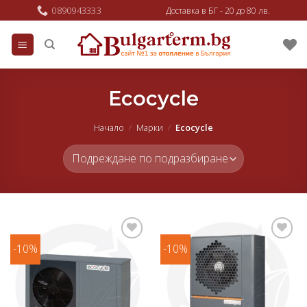
Skip
0890943333
Доставка в БГ - 20 до 80 лв.
to
content
Ecocycle
Начало
/
Марки
/
Ecocycle
-10%
-10%
Добави
Добави
в
в
любими
любими