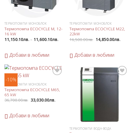
ТЕРМОПОМПИ МОНОБЛОК
ТЕРМОПОМПИ МОНОБЛОК
Термопомпа ECOCYCLE M, 12-
Термопомпа ECOCYCLE M22,
16 kW
22kW
11,150.10
лв.
–
11,600.10
лв.
16,500.00
лв.
14,850.00
лв.
Добави в любими
Добави в любими
-10%
Добави
Добави
в
в
ТЕРМОПОМПИ МОНОБЛОК
любими
любими
Термопомпа ECOCYCLE M65,
65 kW
36,700.00
лв.
33,030.00
лв.
Добави в любими
ТЕРМОПОМПИ ВОДА-ВОДА