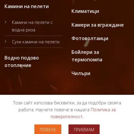
Камини на пелети
Климатици
Камини на пелети с
Камери за вграждане
водна риза
Фотоволтаици
Сухи камини на пелети
Бойлери за
Водно подово
термопомпа
отопление
Чилъри
Този сайт използва бисквитки, за да подобри своята
работа. Научете повече в нашата
Политика за
поверителност
.
ПОЛИТИКА ЗА ПОВЕРИТЕЛНОСТ
ОБЩИ УСЛОВИЯ
ПОВЕЧЕ
ПРИЕМАМ
Copyright 2024 ©
Bulgarterm.bg
Всички права запазени!