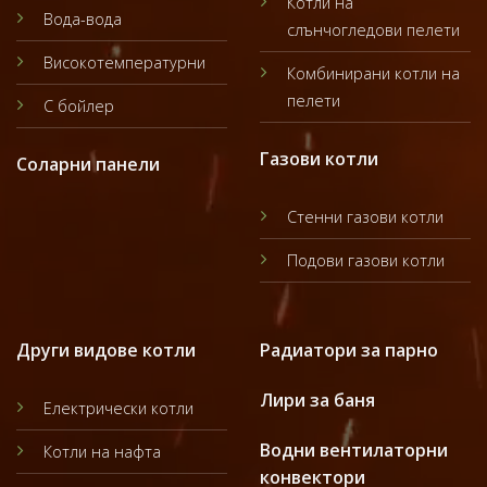
Котли на
Вода-вода
слънчогледови пелети
Високотемпературни
Комбинирани котли на
пелети
С бойлер
Газови котли
Соларни панели
Стенни газови котли
Подови газови котли
Други видове котли
Радиатори за парно
Лири за баня
Електрически котли
Водни вентилаторни
Котли на нафта
конвектори