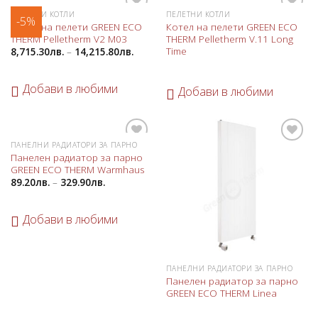
ПЕЛЕТНИ КОТЛИ
ПЕЛЕТНИ КОТЛИ
-5%
Добави
Добави
Котел на пелети GREEN ECO
Котел на пелети GREEN ECO
в
в
THERM Pelletherm V2 M03
THERM Pelletherm V.11 Long
любими
любими
Time
8,715.30
лв.
–
14,215.80
лв.
Добави в любими
Добави в любими
ПАНЕЛНИ РАДИАТОРИ ЗА ПАРНО
Добави
Добави
Панелен радиатор за парно
в
в
GREEN ECO THERM Warmhaus
любими
любими
89.20
лв.
–
329.90
лв.
Добави в любими
ПАНЕЛНИ РАДИАТОРИ ЗА ПАРНО
Панелен радиатор за парно
GREEN ECO THERM Linea