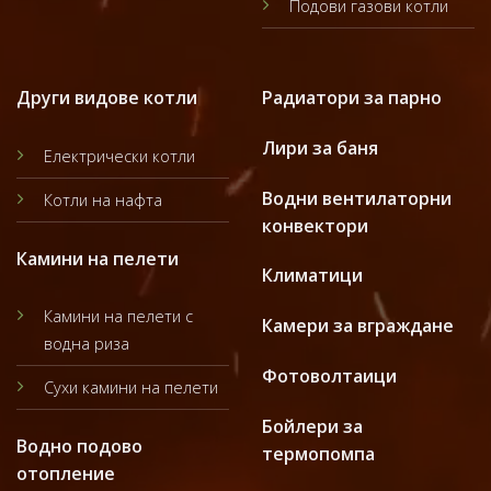
Подови газови котли
Други видове котли
Радиатори за парно
Лири за баня
Електрически котли
Водни вентилаторни
Котли на нафта
конвектори
Камини на пелети
Климатици
Камини на пелети с
Камери за вграждане
водна риза
Фотоволтаици
Сухи камини на пелети
Бойлери за
Водно подово
термопомпа
отопление