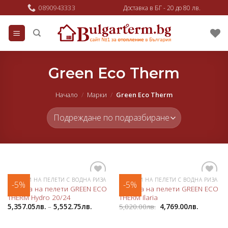
Skip
0890943333
Доставка в БГ - 20 до 80 лв.
to
content
Green Eco Therm
Начало
/
Марки
/
Green Eco Therm
КАМИНИ НА ПЕЛЕТИ С ВОДНА РИЗА
КАМИНИ НА ПЕЛЕТИ С ВОДНА РИЗА
-5%
-5%
Добави
Добави
Камина на пелети GREEN ECO
Камина на пелети GREEN ECO
в
в
THERM Hydro 20/24
THERM Ilaria
любими
любими
5,357.05
лв.
–
5,552.75
лв.
5,020.00
лв.
4,769.00
лв.