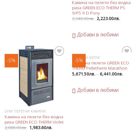
Камина на пелети без водна
риза GREEN ECO THERM PS
9/PS 9 D Pony
2,340.00
лв.
2,223.00
лв.
Добави в любими
ПЕЛЕТНИ КОТЛИ
-5%
-5%
Добави
Добави
Котел на пелети GREEN ECO
в
в
THERM Pelletherm Marathon
любими
любими
5,671.50
лв.
–
6,441.00
лв.
Добави в любими
СУХИ ПЕЛЕТНИ КАМИНИ
Камина на пелети без водна
риза GREEN ECO THERM Violet
2,088.00
лв.
1,983.60
лв.