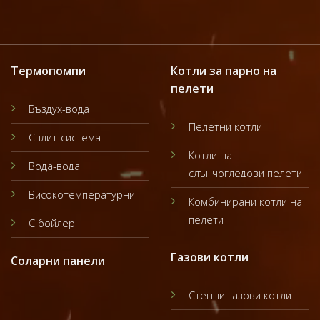
Термопомпи
Котли за парно на
пелети
Въздух-вода
Пелетни котли
Сплит-система
Котли на
Вода-вода
слънчогледови пелети
Високотемпературни
Комбинирани котли на
пелети
С бойлер
Газови котли
Соларни панели
Стенни газови котли