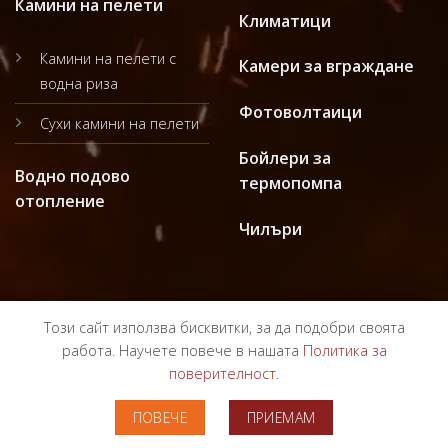
Камини на пелети
Климатици
Камини на пелети с
Камери за вграждане
водна риза
Фотоволтаици
Сухи камини на пелети
Бойлери за
Водно подово
термопомпа
отопление
Чилъри
Този сайт използва бисквитки, за да подобри своята
работа. Научете повече в нашата
Политика за
поверителност
.
ПОЛИТИКА ЗА ПОВЕРИТЕЛНОСТ
ОБЩИ УСЛОВИЯ
ПОВЕЧЕ
ПРИЕМАМ
Copyright 2024 ©
Bulgarterm.bg
Всички права запазени!