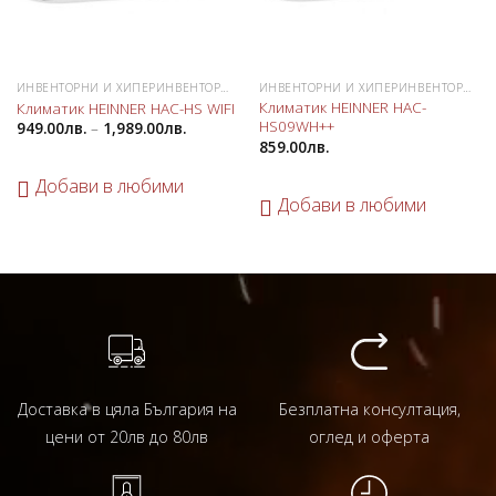
ИНВЕНТОРНИ И ХИПЕРИНВЕНТОРНИ КЛИМАТИЦИ
ИНВЕНТОРНИ И ХИПЕРИНВЕНТОРНИ КЛИМАТИЦИ
Климатик HEINNER HAC-
Климатик HEINNER HAC-HS WIFI
HS09WH++
949.00
лв.
–
1,989.00
лв.
859.00
лв.
Добави в любими
Добави в любими
Доставка в цяла България на
Безплатна консултация,
цени от 20лв до 80лв
оглед и оферта