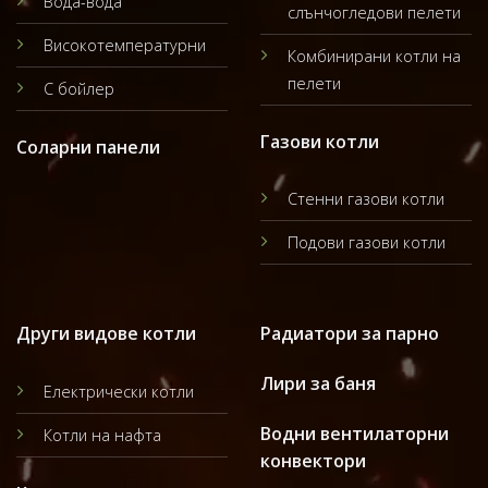
Вода-вода
слънчогледови пелети
Високотемпературни
Комбинирани котли на
пелети
С бойлер
Газови котли
Соларни панели
Стенни газови котли
Подови газови котли
Други видове котли
Радиатори за парно
Лири за баня
Електрически котли
Водни вентилаторни
Котли на нафта
конвектори