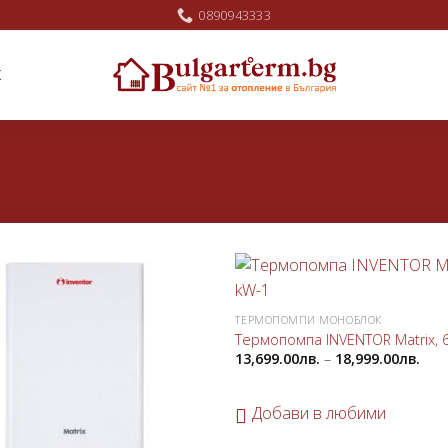
0890943333
Ж
Добави
ТЕРМОПОМПИ МОНОБЛОК
в
любими
Термопомпа INVENTOR Matrix, 
13,699.00
лв.
–
18,999.00
лв.
Добави в любими