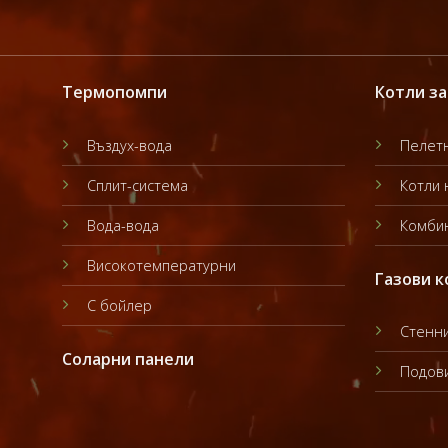
Термопомпи
Котли за
Въздух-вода
Пелетн
Сплит-система
Котли 
Вода-вода
Комбин
Високотемпературни
Газови к
С бойлер
Стенни
Соларни панели
Подови