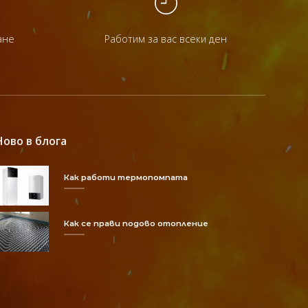
ане
Работим за вас всеки ден
Ново в блога
Как работи термопомпата
Как се прави подово отопление