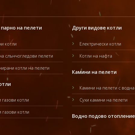
 парно на пелети
Други видове котли
и котли
Електрически котли
на слънчогледови пелети
Котли на нафта
ирани котли на пелети
Камини на пелети
отли
Камини на пелети с водна
 газови котли
Сухи камини на пелети
 газови котли
Водно подово отопление