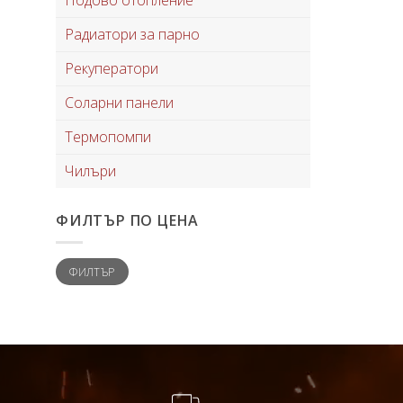
Радиатори за парно
Рекуператори
Соларни панели
Термопомпи
Чилъри
ФИЛТЪР ПО ЦЕНА
Минимална
Максимална
ФИЛТЪР
цена
цена