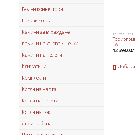
Водни конвектори
Газови котли
Камини за вграждане
ТЕРМОПОМПИ
Термопомпа
Камини на дърва / Печки
kW
12,399.00
л
Камини на пелети
Климатици
Добави
Комплекти
Котли на нафта
Котли на пелети
Котли на ток
Лири за баня
Подово отопление