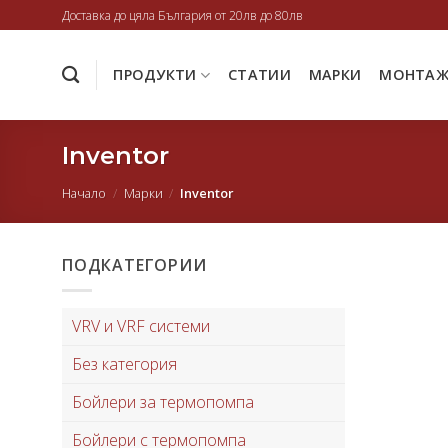
Skip
Доставка до цяла България от 20лв до 80лв
to
content
ПРОДУКТИ
СТАТИИ
МАРКИ
МОНТА
Inventor
Начало
/
Марки
/
Inventor
ПОДКАТЕГОРИИ
VRV и VRF системи
Без категория
Бойлери за термопомпа
Бойлери с термопомпа