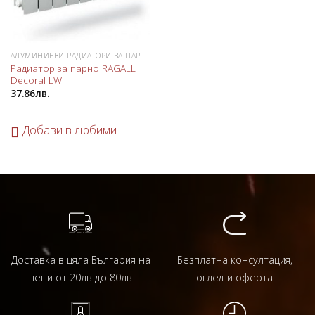
АЛУМИНИЕВИ РАДИАТОРИ ЗА ПАРНО
Радиатор за парно RAGALL
Decoral LW
37.86
лв.
Добави в любими
Доставка в цяла България на
Безплатна консултация,
цени от 20лв до 80лв
оглед и оферта