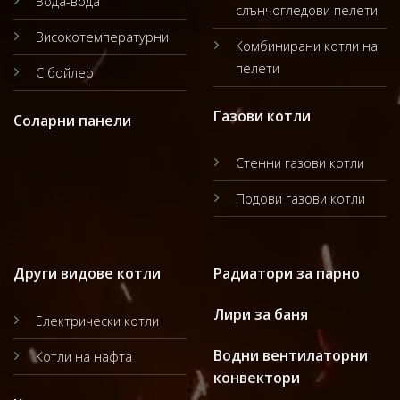
Вода-вода
слънчогледови пелети
Високотемпературни
Комбинирани котли на
пелети
С бойлер
Газови котли
Соларни панели
Стенни газови котли
Подови газови котли
Други видове котли
Радиатори за парно
Лири за баня
Електрически котли
Водни вентилаторни
Котли на нафта
конвектори