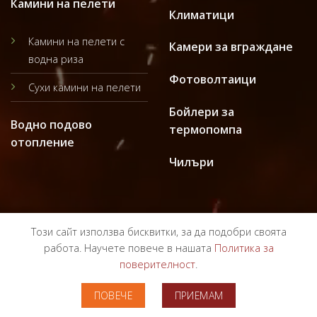
Камини на пелети
Климатици
Камини на пелети с
Камери за вграждане
водна риза
Фотоволтаици
Сухи камини на пелети
Бойлери за
Водно подово
термопомпа
отопление
Чилъри
Този сайт използва бисквитки, за да подобри своята
работа. Научете повече в нашата
Политика за
поверителност
.
ПОЛИТИКА ЗА ПОВЕРИТЕЛНОСТ
ОБЩИ УСЛОВИЯ
ПОВЕЧЕ
ПРИЕМАМ
Copyright 2024 ©
Bulgarterm.bg
Всички права запазени!