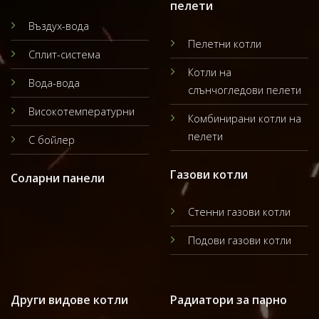
пелети
Въздух-вода
Пелетни котли
Сплит-система
Котли на
Вода-вода
слънчогледови пелети
Високотемпературни
Комбинирани котли на
пелети
С бойлер
Газови котли
Соларни панели
Стенни газови котли
Подови газови котли
Други видове котли
Радиатори за парно