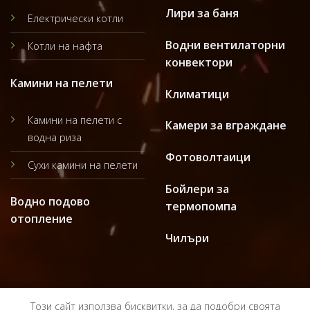
Лири за баня
Електрически котли
Водни вентилаторни
Котли на нафта
конвектори
Камини на пелети
Климатици
Камини на пелети с
Камери за вграждане
водна риза
Фотоволтаици
Сухи камини на пелети
Бойлери за
Водно подово
термопомпа
отопление
Чилъри
Този сайт използва бисквитки, за да подобри своята