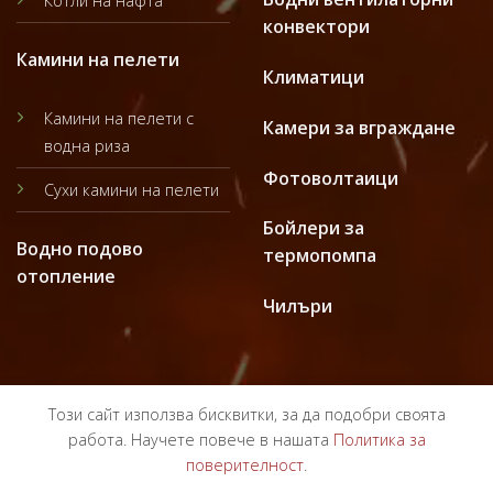
Котли на нафта
конвектори
Камини на пелети
Климатици
Камини на пелети с
Камери за вграждане
водна риза
Фотоволтаици
Сухи камини на пелети
Бойлери за
Водно подово
термопомпа
отопление
Чилъри
Този сайт използва бисквитки, за да подобри своята
работа. Научете повече в нашата
Политика за
поверителност
.
ПОЛИТИКА ЗА ПОВЕРИТЕЛНОСТ
ОБЩИ УСЛОВИЯ