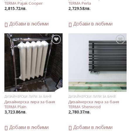
TERMA Pajak Cooper
TERMA Perla
любими
любими
2,815.72
лв.
2,729.58
лв.
Добави в любими
Добави в любими
Добави
Добави
в
в
любими
любими
ДИЗАЙНЕРСКИ ЛИРИ ЗА БАНЯ
ДИЗАЙНЕРСКИ ЛИРИ ЗА БАНЯ
Дизайнерска лира за баня
Дизайнерска лира за баня
TERMA Plain
TERMA Sherwood
3,723.86
лв.
2,780.37
лв.
Добави в любими
Добави в любими