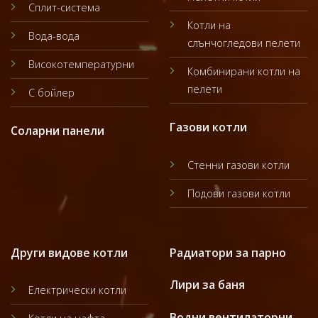
Сплит-система
Котли на
Вода-вода
слънчогледови пелети
Високотемпературни
Комбинирани котли на
пелети
С бойлер
Газови котли
Соларни панели
Стенни газови котли
Подови газови котли
Други видове котли
Радиатори за парно
Лири за баня
Електрически котли
Водни вентилаторни