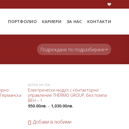
ПОРТФОЛИО
КАРИЕРИ
ЗА НАС
КОНТАКТИ
КОТЛИ НА ТОК
Добави
Добави
торно
Електрически модул с контакторно
в
в
 Германска
управление THERMO GROUP, без помпа
любими
любими
ВЕН – 1
950.00
лв.
–
1,030.00
лв.
Добави в любими