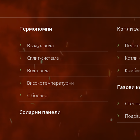
Термопомпи
Котли за
Въздух-вода
Пелетн
Сплит-система
Котли 
Вода-вода
Комбин
Високотемпературни
Газови к
С бойлер
Стенни
Соларни панели
Подови