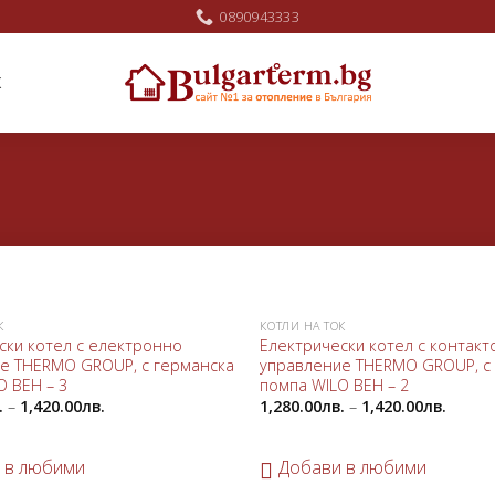
0890943333
Ж
К
КОТЛИ НА ТОК
Добави
ски котел с електронно
Електрически котел с контак
в
е THERMO GROUP, с германска
управление THERMO GROUP, с
любими
O ВЕН – 3
помпа WILO ВЕН – 2
.
–
1,420.00
лв.
1,280.00
лв.
–
1,420.00
лв.
 в любими
Добави в любими