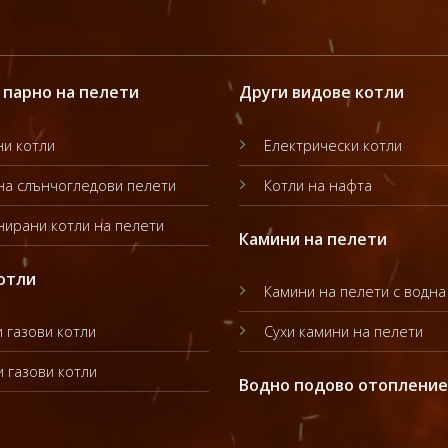
 парно на пелети
Други видове котли
и котли
Електрически котли
на слънчогледови пелети
Котли на нафта
ирани котли на пелети
Камини на пелети
отли
Камини на пелети с водна
 газови котли
Сухи камини на пелети
 газови котли
Водно подово отопление