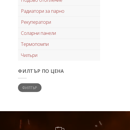
Радиатори за парно
Рекуператори
Соларни панели
Термопомпи
Чилъри
ФИЛТЪР ПО ЦЕНА
Минимална
Максимална
ФИЛТЪР
цена
цена