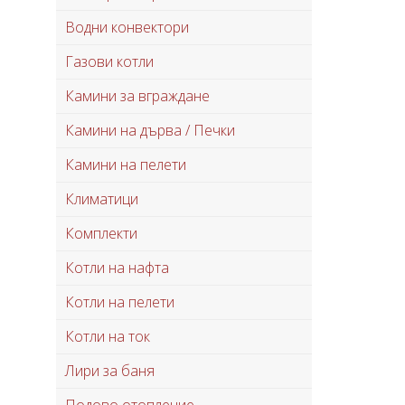
Водни конвектори
Газови котли
Камини за вграждане
Камини на дърва / Печки
Камини на пелети
Климатици
Комплекти
Котли на нафта
Котли на пелети
Котли на ток
Лири за баня
Подово отопление