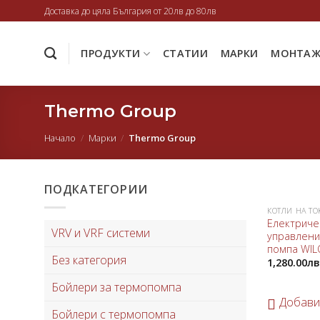
Skip
Доставка до цяла България от 20лв до 80лв
to
content
ПРОДУКТИ
СТАТИИ
МАРКИ
МОНТА
Thermo Group
Начало
/
Марки
/
Thermo Group
ПОДКАТЕГОРИИ
КОТЛИ НА ТО
Електриче
VRV и VRF системи
управлени
помпа WIL
Без категория
1,280.00
лв
Бойлери за термопомпа
Добави
Бойлери с термопомпа