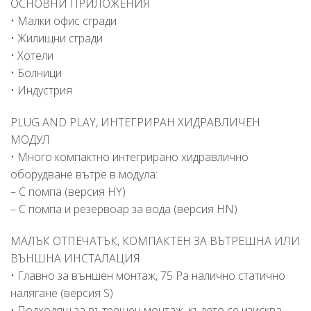
ОСНОВНИ ПРИЛОЖЕНИЯ
• Малки офис сгради
• Жилищни сгради
• Хотели
• Болници
• Индустрия
PLUG AND PLAY, ИНТЕГРИРАН ХИДРАВЛИЧЕН
МОДУЛ
• Много компактно интегрирано хидравлично
оборудване вътре в модула:
– С помпа (версия HY)
– С помпа и резервоар за вода (версия HN)
МАЛЪК ОТПЕЧАТЪК, КОМПАКТЕН ЗА ВЪТРЕШНА ИЛИ
ВЪНШНА ИНСТАЛАЦИЯ
• Главно за външен монтаж, 75 Pa налично статично
налягане (версия S)
• Подходящ за вътрешен монтаж, където се изисква