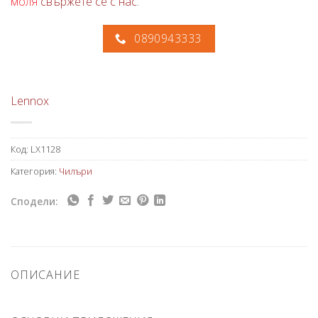
моля
свържете се с нас
.
0890943333
Lennox
Код:
LX1128
Категория:
Чилъри
Сподели:
ОПИСАНИЕ