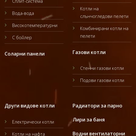
Сплит-система
Котли на
Вода-вода
слънчогледови пелети
Високотемпературни
Комбинирани котли на
пелети
С бойлер
Газови котли
Соларни панели
Стенни газови котли
Подови газови котли
Други видове котли
Радиатори за парно
Лири за баня
Електрически котли
Водни вентилаторни
Котли на нафта