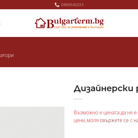
0890943333
Ж
иатори
Дизайнерски 
Добави
в
Възможно е цената да не е 
любими
цени, моля
свържете се с н