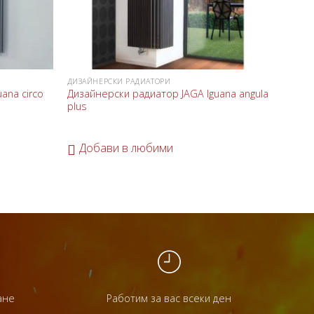
ДИЗАЙНЕРСКИ РАДИАТОРИ
ДИЗАЙН
ana circo
Дизайнерски радиатор JAGA Iguana angula
Дизай
plus
До
Добави в любими
ане
Работим за вас всеки ден