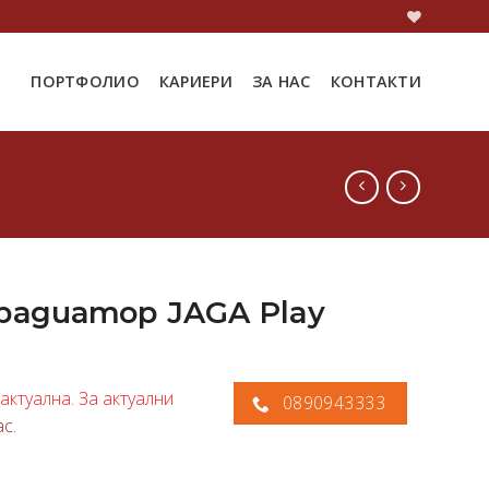
ПОРТФОЛИО
КАРИЕРИ
ЗА НАС
КОНТАКТИ
радиатор JAGA Play
актуална. За актуални
0890943333
ас
.