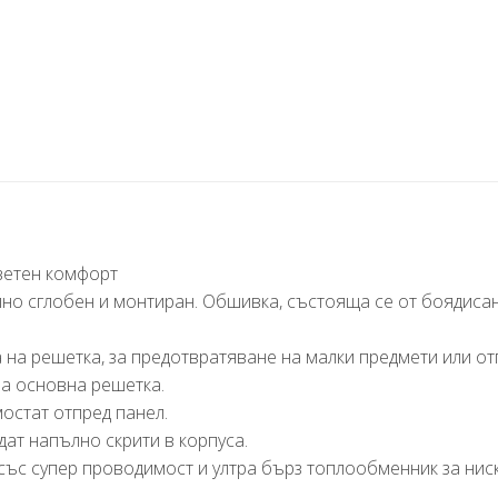
цветен комфорт
но сглобен и монтиран. Обшивка, състояща се от боядиса
 на решетка, за предотвратяване на малки предмети или от
а основна решетка.
мостат отпред панел.
дат напълно скрити в корпуса.
със супер проводимост и ултра бърз топлообменник за нис