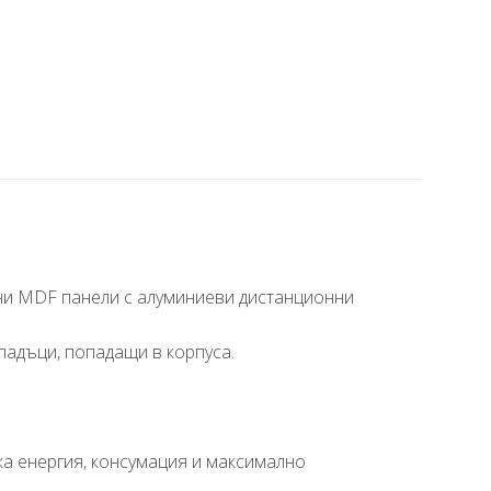
ни MDF панели с алуминиеви дистанционни
падъци, попадащи в корпуса.
ка енергия, консумация и максимално