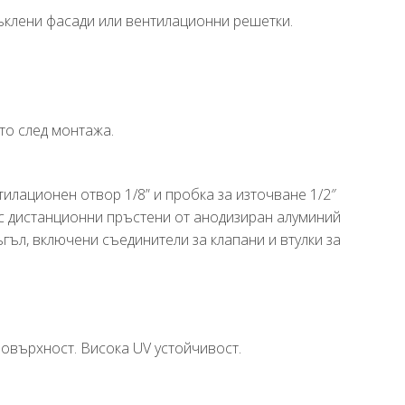
ъклени фасади или вентилационни решетки.
то след монтажа.
илационен отвор 1/8” и пробка за източване 1/2″
 с дистанционни пръстени от анодизиран алуминий
гъл, включени съединители за клапани и втулки за
овърхност. Висока UV устойчивост.