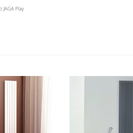
Добави
в
любими