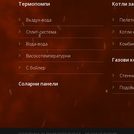
Термопомпи
Котли за
Въздух-вода
Пелетн
Сплит-система
Котли 
Вода-вода
Комбин
Високотемпературни
Газови к
С бойлер
Стенни
Соларни панели
Подови