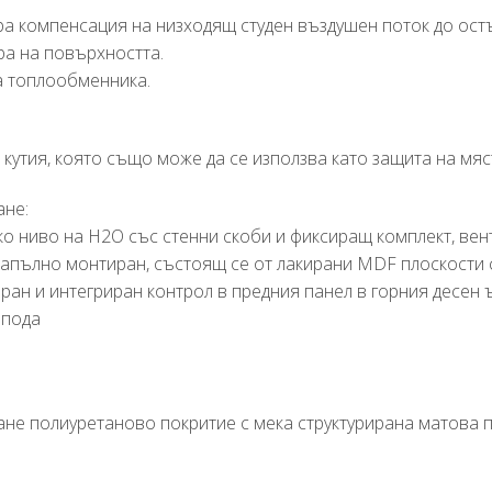
бра компенсация на низходящ студен въздушен поток до ост
ра на повърхността.
на топлообменника.
 кутия, която също може да се използва като защита на мяс
ане:
о ниво на H2O със стенни скоби и фиксиращ комплект, вент
, напълно монтиран, състоящ се от лакирани MDF плоскости
ан и интегриран контрол в предния панел в горния десен ъ
 пода
ане полиуретаново покритие с мека структурирана матова п