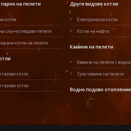
 парно на пелети
Други видове котли
и котли
Електрически котли
на слънчогледови пелети
Котли на нафта
ирани котли на пелети
Камини на пелети
отли
Камини на пелети с водна
 газови котли
Сухи камини на пелети
 газови котли
Водно подово отопление