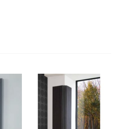
Добави
Добави
в
в
любими
любими