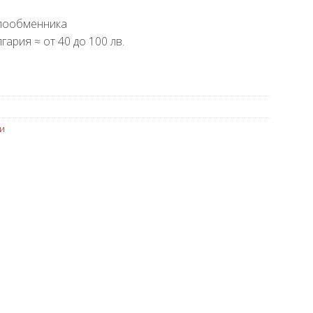
плообменника
гария ≈ от 40 до 100 лв.
и