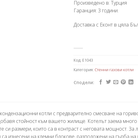
Произведено в: Турция
Гаранция: 3 години.
Доставка с Еконт в цяла Бъл
Код:
E1043
Категория:
Стенни газови котли
Сподели:
кондензационни котли с предварително смесване на гориво 
, добавя стойност към вашето жилище. Котелът заема много
е си размери, които са в контраст с неговата мощност. За 
са изнесени на клемни блокове, разположени на гърба на 