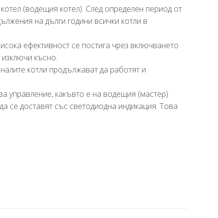
 котел (водещия котел). След определен период от
дължения на дълги години всички котли в
висока ефективност се постига чрез включването
 изключи късно.
аналите котли продължават да работят и
за управление, какъвто е на водещия (мастер)
 да се доставят със светодиодна индикация. Това