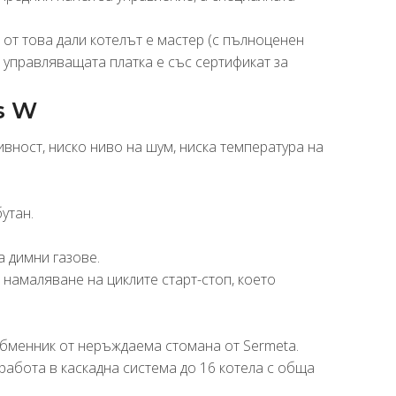
от това дали котелът е мастер (с пълноценен
а управляващата платка е със сертификат за
s W
ивност, ниско ниво на шум, ниска температура на
утан.
а димни газове.
намаляване на циклите старт-стоп, което
обменник от неръждаема стомана от Sermeta.
работа в каскадна система до 16 котела с обща