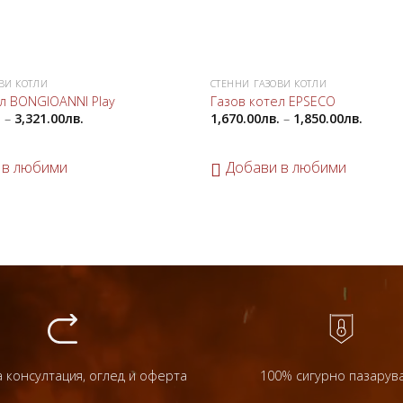
ВИ КОТЛИ
СТЕННИ ГАЗОВИ КОТЛИ
Добави
л BONGIOANNI Play
Газов котел EPSECO
в
.
–
3,321.00
лв.
1,670.00
лв.
–
1,850.00
лв.
любими
 в любими
Добави в любими
 консултация, оглед и оферта
100% сигурно пазарув