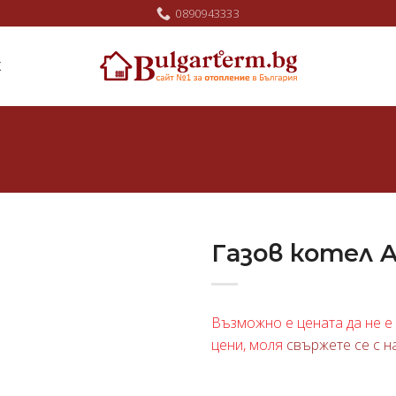
0890943333
Ж
Газов котел 
Добави
в
Възможно е цената да не е 
любими
цени, моля
свържете се с н