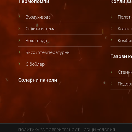
Термопомпи
Котли за
Въздух-вода
Пелетн
Сплит-система
Котли 
Вода-вода
Комбин
Високотемпературни
Газови к
С бойлер
Стенни
Соларни панели
Подови
ПОЛИТИКА ЗА ПОВЕРИТЕЛНОСТ
ОБЩИ УСЛОВИЯ