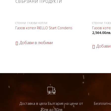
СВЪРЗАНИ ПРОДУКТИ
СТЕННИ ГАЗОВИ КОТЛИ
СТЕННИ ГАЗО
Добави
Газов котел RIELLO Start Condens
Газов коте
в
2,564.00
лв
любими
Добави в любими
Добави
Доставка в цяла България на цени от
Безплатна
20лв до 80лв