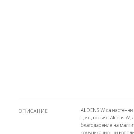
ALDENS W са настенни 
ОПИСАНИЕ
цвят, новият Aldens W
благодарение на малкит
комуникационни изводи 