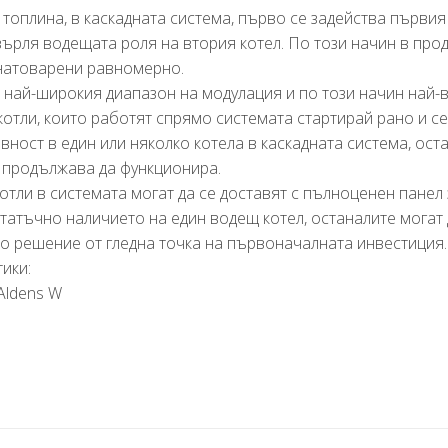
топлина, в каскадната система, първо се задейства първия
върля водещата роля на втория котел. По този начин в про
 натоварени равномерно.
, най-широкия диапазон на модулация и по този начин най-
отли, които работят спрямо системата стартирай рано и се
вност в един или няколко котела в каскадната система, ост
 продължава да функционира.
отли в системата могат да се доставят с пълноценен панел 
остатъчно наличието на един водещ котел, останалите могат
о решение от гледна точка на първоначалната инвестиция.
ики: