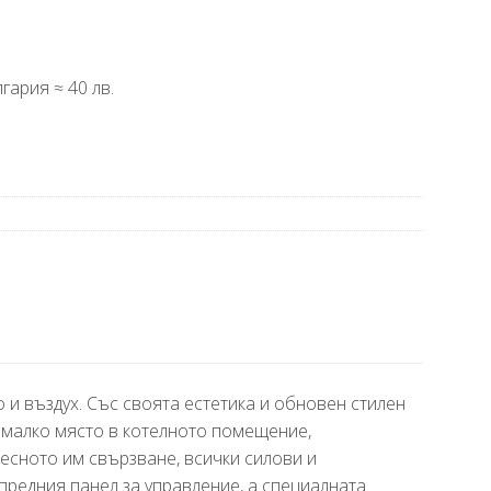
гария ≈ 40 лв.
и въздух. Със своята естетика и обновен стилен
 малко място в котелното помещение,
лесното им свързване, всички силови и
предния панел за управление, а специалната