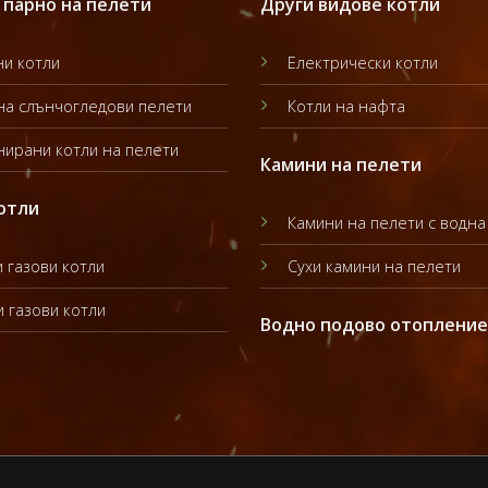
 парно на пелети
Други видове котли
и котли
Електрически котли
на слънчогледови пелети
Котли на нафта
ирани котли на пелети
Камини на пелети
отли
Камини на пелети с водна
 газови котли
Сухи камини на пелети
 газови котли
Водно подово отопление