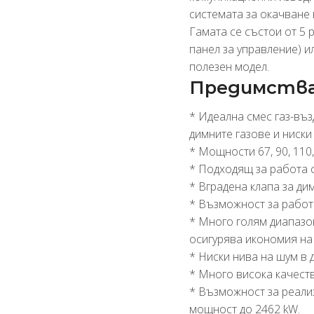
системата за окачване
Гамата се състои от 5 
панел за управление) и
полезен модел.
Предимства 
* Идеална смес газ-въз
димните газове и ниски
* Мощности 67, 90, 110,
* Подходящ за работа с
* Вградена клапа за дим
* Възможност за работа
* Много голям диапазон
осигурява икономия на
* Ниски нива на шум в 
* Много висока качест
* Възможност за реализ
мощност до 2462 kW.