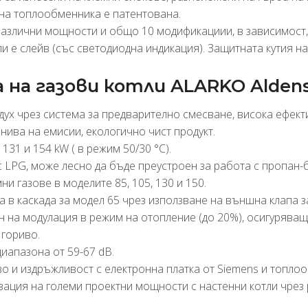
 на топлообменника е патентована.
различни мощности и общо 10 модификациии, в зависимост, 
ли е слейв (със светодиодна индикация). Защитната кутия н
на газови котли ALARKO Alden
дух чрез система за предварително смесване, висока ефект
 нива на емисии, екологично чист продукт.
 131 и 154 kW ( в режим 50/30 °С).
 LPG, може лесно да бъде преустроен за работа с пропан-б
ни газове в моделите 85, 105, 130 и 150.
 в каскада за модел 65 чрез използване на външна клапа з
 на модулация в режим на отопление (до 20%), осигуряващ 
 гориво.
диапазона от 59-67 dB.
во и издръжливост с електронна платка от Siemens и топло
ация на големи проектни мощности с настенни котли чрез 