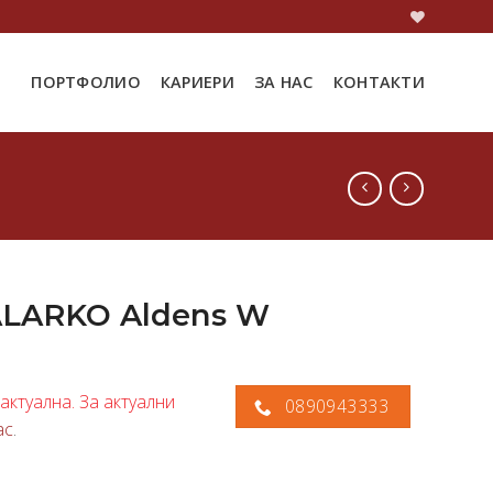
ПОРТФОЛИО
КАРИЕРИ
ЗА НАС
КОНТАКТИ
ALARKO Aldens W
актуална. За актуални
0890943333
ас
.