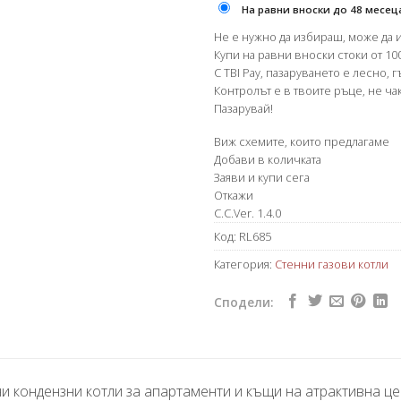
На равни вноски до 48 месец
Не е нужно да избираш, може да 
Купи на равни вноски стоки от 100
С TBI Pay, пазаруването е лесно, 
Контролът е в твоите ръце, не чак
Пазарувай!
Виж схемите, които предлагаме
Добави в количката
Заяви и купи сега
Откажи
C.C.Ver. 1.4.0
Код:
RL685
Категория:
Стенни газови котли
Сподели:
 кондензни котли за апартаменти и къщи на атрактивна це