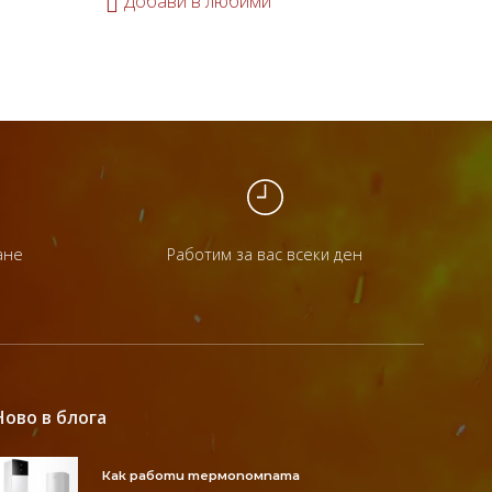
Добави в любими
До
ане
Работим за вас всеки ден
Ново в блога
Как работи термопомпата