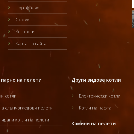
Портфолио
Статии
Контакти
Карта на сайта
 парно на пелети
Други видове котли
и котли
Електрически котли
на слънчогледови пелети
Котли на нафта
ирани котли на пелети
Камини на пелети