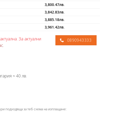
3,800.47
лв.
3,842.83
лв.
3,885.18
лв.
3,961.42
лв.
актуална. За актуални
0890943333
ас
.
гария ≈ 40 лв.
ери подходяща за теб схема на изплащане: