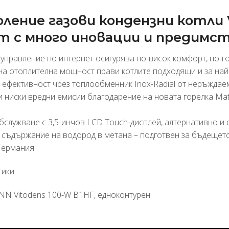
ление газови кондензни котли
 с много иновации и предимст
а управление по интернет осигурява по-висок комфорт, по-г
 на отоплителна мощност прави котлите подходящи и за на
а ефективност чрез топлообменник Inox-Radial от неръжда
 ниски вредни емисии благодарение на новата горелка Matr
бслужване с 3,5-инчов LCD Touch-дисплей, алтернативно и
 съдържание на водород в метана – подготвен за бъдещет
Германия
ики: