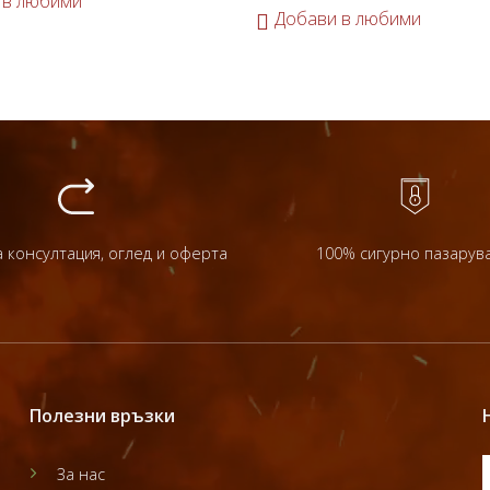
 в любими
Добави в любими
 консултация, оглед и оферта
100% сигурно пазарув
Полезни връзки
За нас