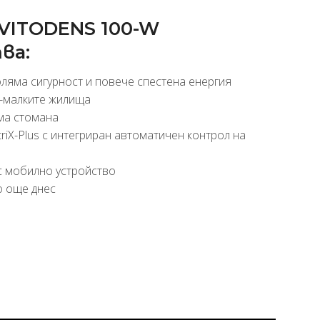
 VITODENS 100-W
ва:
оляма сигурност и повече спестена енергия
й-малките жилища
ема стомана
iX-Plus с интегриран автоматичен контрол на
 с мобилно устройство
о още днес