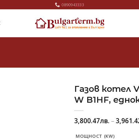
0890943333
Ж
Газов котел 
W B1HF, едно
Добави
в
любими
3,800.47
лв.
–
3,961.4
МОЩНОСТ (KW)