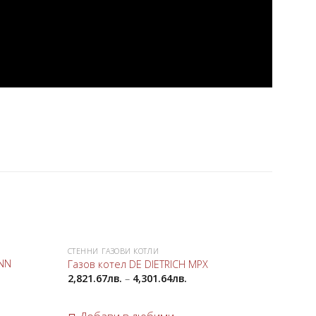
СТЕННИ ГАЗОВИ КОТЛИ
СТЕННИ
Добави
Добави
ANN
Газов котел DE DIETRICH МРХ
Газов
в
в
2,821.67
лв.
–
4,301.64
лв.
2,847.
любими
любими