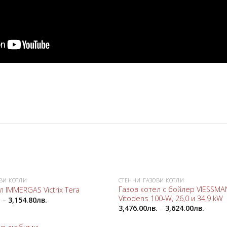
ВИ КОТЛИ
СТЕННИ ГАЗОВИ КОТЛИ
Добави
Газов котел с бойлер VIESSM
л IMMERGAS Victrix Tera
в
Vitodens 100-W, 26,0 и 34,9 kW
.
–
3,154.80
лв.
любими
3,476.00
лв.
–
3,624.00
лв.