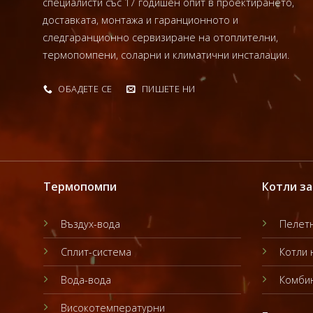
специалисти със 17 годишен опит в проектирането,
доставката, монтажа и гаранционното и
следгаранционно сервизиране на отоплителни,
термопомпени, соларни и климатични инсталации.
ОБАДЕТЕ СЕ
ПИШЕТЕ НИ
Термопомпи
Котли за
Въздух-вода
Пелетн
Сплит-система
Котли 
Вода-вода
Комбин
Високотемпературни