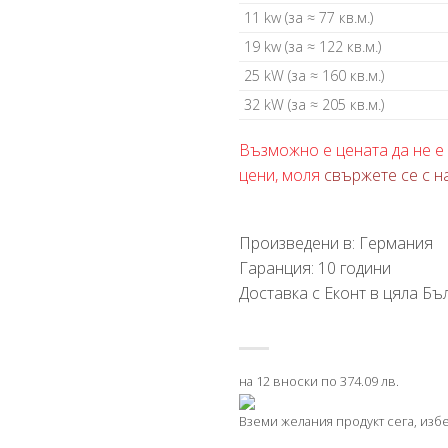
11 kw (за ≈ 77 кв.м.)
19 kw (за ≈ 122 кв.м.)
25 kW (за ≈ 160 кв.м.)
32 kW (за ≈ 205 кв.м.)
Възможно е цената да не е 
цени, моля
свържете се с н
Произведени в: Германия
Гаранция: 10 години
Доставка с Еконт в цяла Бъл
на 12 вноски по 374.09 лв.
Вземи желания продукт сега, изб