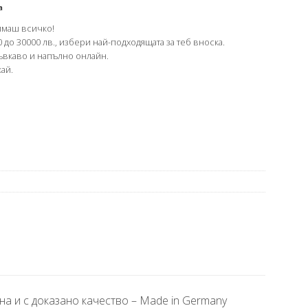
а
имаш всичко!
 до 30000 лв., избери най-подходящата за теб вноска.
гъвкаво и напълно онлайн.
ай.
на и с доказано качество – Made in Germany