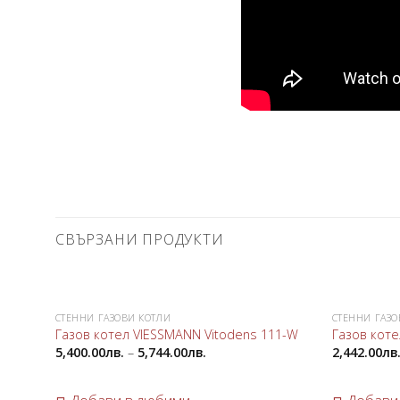
СВЪРЗАНИ ПРОДУКТИ
СТЕННИ ГАЗОВИ КОТЛИ
СТЕННИ ГАЗО
Добави
Газов котел VIESSMANN Vitodens 111-W
Газов коте
в
5,400.00
лв.
–
5,744.00
лв.
2,442.00
лв
любими