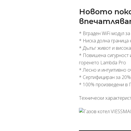
Новото поко
впечатляват
* Вграден WiFi модул з
* Ниска долна граница
* Дълъг живот и висок
* Повишена сигурност и
горенето Lambda Pro
* Лесно и интуитивно о
* Сертифициран за 20%
* 100% произведени в 
Технически характерист