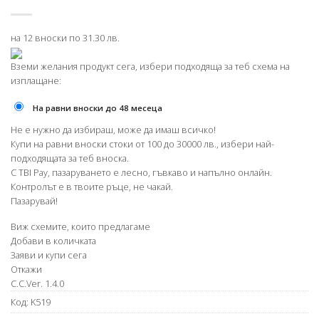
на 12 вноски по 31.30 лв.
Вземи желания продукт сега, избери подходяща за теб схема на
изплащане:
На равни вноски до 48 месеца
Не е нужно да избираш, може да имаш всичко!
Купи на равни вноски стоки от 100 до 30000 лв., избери най-
подходящата за теб вноска.
С TBI Pay, пазаруването е лесно, гъвкаво и напълно онлайн.
Контролът е в твоите ръце, не чакай.
Пазарувай!
Виж схемите, които предлагаме
Добави в количката
Заяви и купи сега
Откажи
C.C.Ver. 1.4.0
Код:
K519