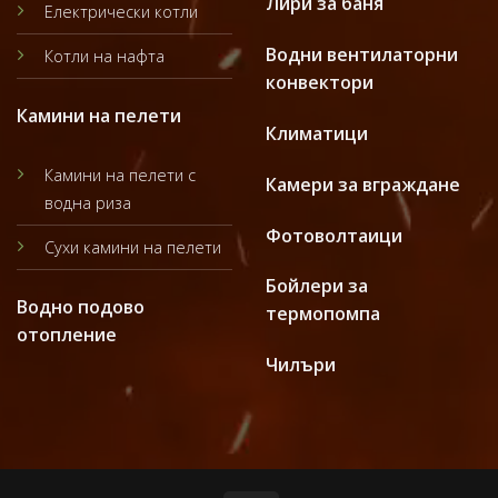
Лири за баня
Електрически котли
Водни вентилаторни
Котли на нафта
конвектори
Камини на пелети
Климатици
Камини на пелети с
Камери за вграждане
водна риза
Фотоволтаици
Сухи камини на пелети
Бойлери за
Водно подово
термопомпа
отопление
Чилъри