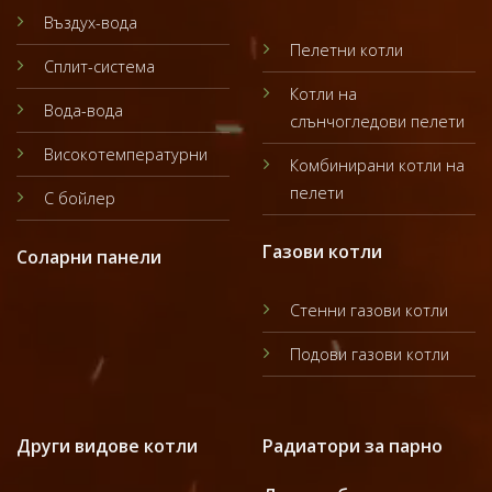
Въздух-вода
Пелетни котли
Сплит-система
Котли на
Вода-вода
слънчогледови пелети
Високотемпературни
Комбинирани котли на
пелети
С бойлер
Газови котли
Соларни панели
Стенни газови котли
Подови газови котли
Други видове котли
Радиатори за парно