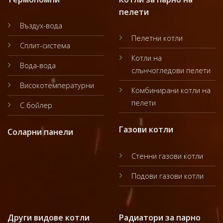
пелети
Въздух-вода
Пелетни котли
Сплит-система
Котли на
Вода-вода
слънчогледови пелети
Високотемпературни
Комбинирани котли на
пелети
С бойлер
Газови котли
Соларни панели
Стенни газови котли
Подови газови котли
Други видове котли
Радиатори за парно