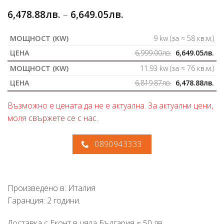
6,478.88
лв.
–
6,649.05
лв.
9 kw (за ≈ 58 кв.м.)
6,999.00
лв.
6,649.05
лв.
11.93 kw (за ≈ 76 кв.м.)
6,819.87
лв.
6,478.88
лв.
Възможно е цената да не е актуална. За актуални цени,
моля
свържете се с нас
.
0890943333
Произведено в: Италия
Гаранция: 2 години.
Доставка с Еконт в цяла България ≈ 50 лв.