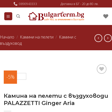
Skip
0890943333
Доставка в БГ - 20 до 80 лв.
to
content
Начало
/
Камини на пелети
/
Камини с
въздуховод
-5%
Добави
в
любими
Камина на пелети с въздуховоди
PALAZZETTI Ginger Aria