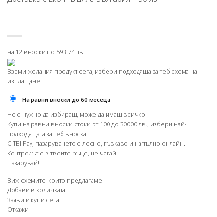
на 12 вноски по 593.74 лв.
Вземи желания продукт сега, избери подходяща за теб схема на
изплащане:
На равни вноски до 60 месеца
Не е нужно да избираш, може да имаш всичко!
Купи на равни вноски стоки от 100 до 30000 лв., избери най-
подходящата за теб вноска.
С TBI Pay, пазаруването е лесно, гъвкаво и напълно онлайн.
Контролът е в твоите ръце, не чакай.
Пазарувай!
Виж схемите, които предлагаме
Добави в количката
Заяви и купи сега
Откажи