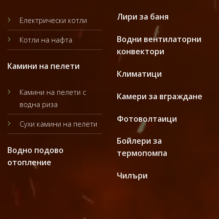
Лири за баня
Електрически котли
Водни вентилаторни
Котли на нафта
конвектори
Камини на пелети
Климатици
Камини на пелети с
Камери за вграждане
водна риза
Фотоволтаици
Сухи камини на пелети
Бойлери за
Водно подово
термопомпа
отопление
Чилъри