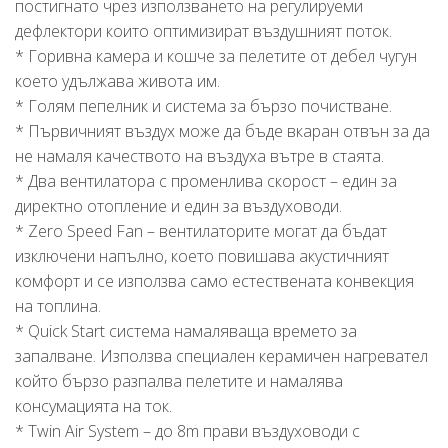
постигнато чрез използването на регулируеми
дефлектори които оптимизират въздушният поток.
* Горивна камера и кошче за пелетите от дебел чугун
което удължава живота им.
* Голям пепелник и система за бързо почистване.
* Първичният въздух може да бъде вкаран отвън за да
не намаля качеството на въздуха вътре в стаята.
* Два вентилатора с променлива скорост – един за
директно отопление и един за въздуховоди.
* Zero Speed Fan – вентилаторите могат да бъдат
изключени напълно, което повишава акустичният
комфорт и се използва само естествената конвекция
на топлина.
* Quick Start система намаляваща времето за
запалване. Използва специален керамичен нагревател
който бързо разпалва пелетите и намалява
консумацията на ток.
* Twin Air System – до 8m прави въздуховоди с