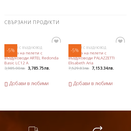
СВЪРЗАНИ ПРОДУКТИ
КАМИНИ С ВЪЗДУХОВОД
КАМИНИ С ВЪЗДУХОВОД
-5%
-5%
Добави
Добави
Камина на пелети с
Камина на пелети с
в
в
въздуховоди ARTEL Redonda
въздуховоди PALAZZETTI
любими
любими
Basic LC12 A
Elisabeth Aria
3,985.00
лв.
3,785.75
лв.
7,529.83
лв.
7,153.34
лв.
Добави в любими
Добави в любими