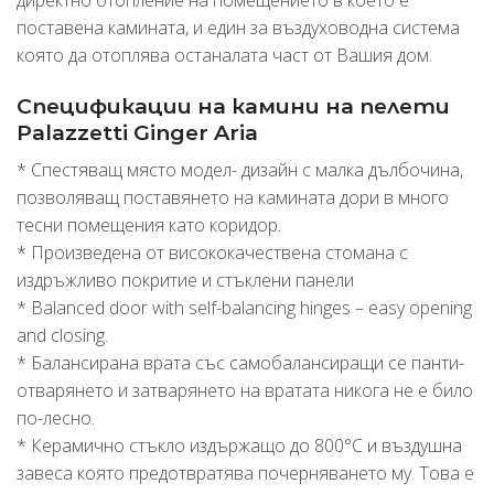
директно отопление на помещението в което е
поставена камината, и един за въздуховодна система
която да отоплява останалата част от Вашия дом.
Спецификации на камини на пелети
Palazzetti Ginger Aria
* Спестяващ място модел- дизайн с малка дълбочина,
позволяващ поставянето на камината дори в много
тесни помещения като коридор.
* Произведена от висококачествена стомана с
издръжливо покритие и стъклени панели
* Balanced door with self-balancing hinges – easy opening
and closing.
* Балансирана врата със самобалансиращи се панти-
отварянето и затварянето на вратата никога не е било
по-лесно.
* Керамично стъкло издържащо до 800°C и въздушна
завеса която предотвратява почерняването му. Това е