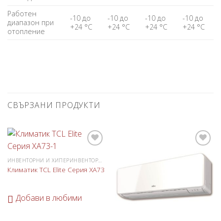
Работен
-10 до
-10 до
-10 до
-10 до
диапазон при
+24 °C
+24 °C
+24 °C
+24 °C
отопление
СВЪРЗАНИ ПРОДУКТИ
Добави
Добави
в
в
ИНВЕНТОРНИ И ХИПЕРИНВЕНТОРНИ КЛИМАТИЦИ
любими
любими
Климатик TCL Elite Серия XA73
Добави в любими