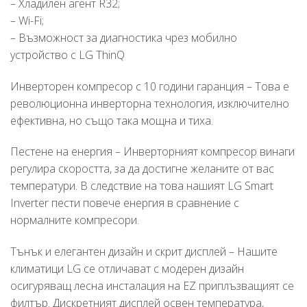
– Хладилен агент R32;
– Wi-Fi;
– Възможност за диагностика чрез мобилно
устройство с LG ThinQ
Инверторен компресор с 10 години гаранция – Това е
революционна инверторна технология, изключително
ефективна, но също така мощна и тиха.
Пестене на енергия – Инверторният компресор винаги
регулира скоростта, за да достигне желаните от вас
температури. В следствие на това нашият LG Smart
Inverter пести повече енергия в сравнение с
нормалните компресори.
Тънък и елегантен дизайн и скрит дисплей – Нашите
климатици LG се отличават с модерен дизайн
осигуряващ лесна инсталация на EZ приплъзващият се
филтър. Дискретният дисплей освен температура,