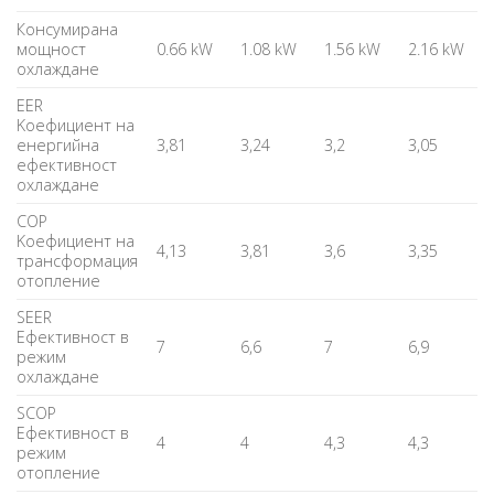
Консумирана
мощност
0.66 kW
1.08 kW
1.56 kW
2.16 kW
охлаждане
EER
Kоефициент на
енергийна
3,81
3,24
3,2
3,05
ефективност
охлаждане
COP
Kоефициент на
4,13
3,81
3,6
3,35
трансформация
отопление
SEER
Ефективност в
7
6,6
7
6,9
режим
охлаждане
SCOP
Ефективност в
4
4
4,3
4,3
режим
отопление