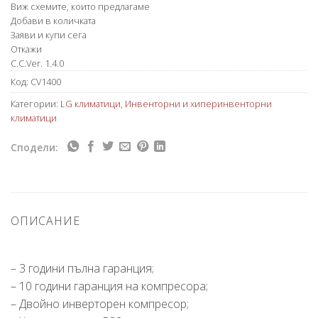
Виж схемите, които предлагаме
Добави в количката
Заяви и купи сега
Откажи
C.C.Ver. 1.4.0
Код:
CV1400
Категории:
LG климатици
,
Инвенторни и хиперинвенторни
климатици
Сподели:
ОПИСАНИЕ
– 3 години пълна гаранция;
– 10 години гаранция на компресора;
– Двойно инверторен компресор;