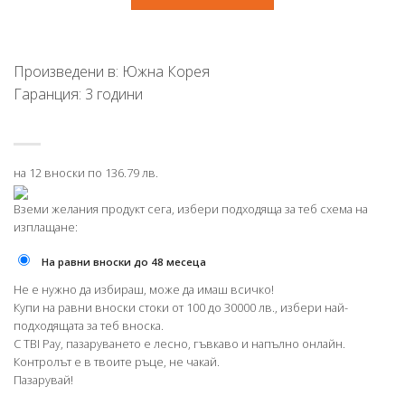
Произведени в: Южна Корея
Гаранция: 3 години
на 12 вноски по 136.79 лв.
Вземи желания продукт сега, избери подходяща за теб схема на
изплащане:
На равни вноски до 48 месеца
Не е нужно да избираш, може да имаш всичко!
Купи на равни вноски стоки от 100 до 30000 лв., избери най-
подходящата за теб вноска.
С TBI Pay, пазаруването е лесно, гъвкаво и напълно онлайн.
Контролът е в твоите ръце, не чакай.
Пазарувай!