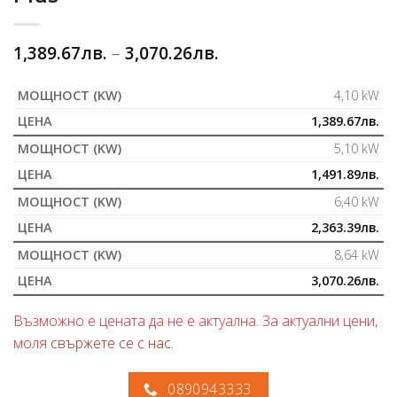
1,389.67
лв.
–
3,070.26
лв.
4,10 kW
1,389.67
лв.
5,10 kW
1,491.89
лв.
6,40 kW
2,363.39
лв.
8,64 kW
3,070.26
лв.
Възможно е цената да не е актуална. За актуални цени,
моля
свържете се с нас
.
0890943333