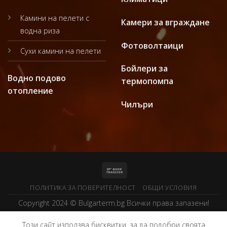
Камини на пелети с
Камери за вграждане
водна риза
Фотоволтаици
Сухи камини на пелети
Бойлери за
Водно подово
термопомпа
отопление
Чилъри
ПОЛИТИКА ЗА ПОВЕРИТЕЛНОСТ
ОБЩИ УСЛОВИЯ
Copyright 2024 ©
Bulgarterm.bg
Всички права запазени!
Този сайт използва бисквитки, за да подобри своята