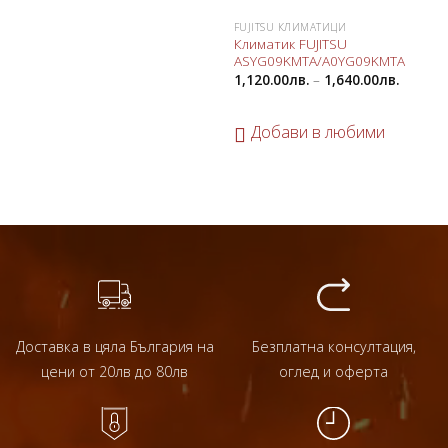
FUJITSU КЛИМАТИЦИ
Климатик FUJITSU
ASYG09KМTA/A0YG09KМТA
1,120.00
лв.
–
1,640.00
лв.
Добави в любими
Доставка в цяла България на
Безплатна консултация,
цени от 20лв до 80лв
оглед и оферта