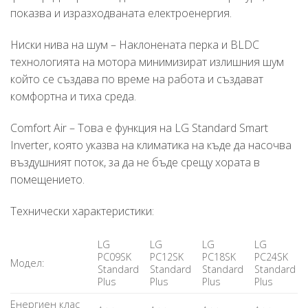
показва и изразходваната електроенергия.
Ниски нива на шум – Наклонената перка и BLDC
технологията на мотора минимизират излишния шум
който се създава по време на работа и създават
комфортна и тиха среда.
Comfort Air – Това е функция на LG Standard Smart
Inverter, която указва на климатика на къде да насочва
въздушният поток, за да не бъде срещу хората в
помещението.
Технически характеристики:
LG
LG
LG
LG
PC09SK
PC12SK
PC18SK
PC24SK
Модел:
Standard
Standard
Standard
Standard
Plus
Plus
Plus
Plus
Енергиен клас