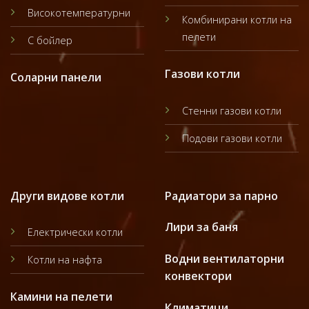
Високотемпературни
Комбинирани котли на
пелети
С бойлер
Газови котли
Соларни панели
Стенни газови котли
Подови газови котли
Други видове котли
Радиатори за парно
Лири за баня
Електрически котли
Водни вентилаторни
Котли на нафта
конвектори
Камини на пелети
Климатици