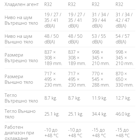
Хладилен агент
R32
R32
R32
R32
19 / 27 /
19 / 27 /
31 / 34 /
31 / 34 /
Ниво на шум
35 / 41
35 / 41
39 / 44
42 / 47
Вътрешно тяло
dB(A)
dB(A)
dB(A)
dB(A)
Ниво на шум
48 / 50
48 / 50
53 / 55
54 / 57
Външно тяло
dB(A)
dB(A)
dB(A)
dB(A)
837 ×
837 ×
998 ×
998 ×
Размери
308 ×
308 ×
345 ×
345 ×
Вътрешно тяло
189 mm.
189 mm.
210 mm.
210 mm.
717 ×
717 ×
770 ×
870 ×
Размери
495 ×
495 ×
545 ×
650 ×
Външно тяло
230 mm.
230 mm.
288 mm.
330 mm.
Тегло
8.7 kg.
8.7 kg.
11.9 kg.
12.7 kg.
Вътрешно тяло
Тегло Външно
25.1 kg.
25.1 kg.
34.4 kg.
46.0 kg.
тяло
Работен
-10 до
-10 до
-15 до
-15 до
диапазон при
+48 °C
+48 °C
+48 °C
+48 °C
охлаждане