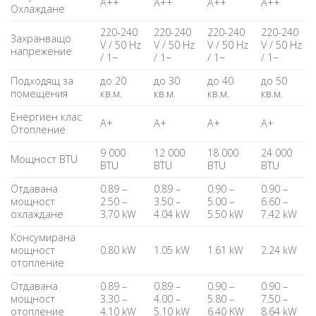
A++
A++
A++
A++
Охлаждане
220-240
220-240
220-240
220-240
Захранващо
V / 50 Hz
V / 50 Hz
V / 50 Hz
V / 50 Hz
напрежение
/ 1~
/ 1~
/ 1~
/ 1~
Подходящ за
до 20
до 30
до 40
до 50
помещения
кв.м.
кв.м.
кв.м.
кв.м.
Енергиен клас
A+
A+
A+
A+
Отопление
9 000
12 000
18 000
24 000
Мощност BTU
BTU
BTU
BTU
BTU
Отдавана
0.89 –
0.89 –
0.90 –
0.90 –
мощност
2.50 –
3.50 –
5.00 –
6.60 –
охлаждане
3.70 kW
4.04 kW
5.50 kW
7.42 kW
Консумирана
мощност
0.80 kW
1.05 kW
1.61 kW
2.24 kW
отопление
Отдавана
0.89 –
0.89 –
0.90 –
0.90 –
мощност
3.30 –
4.00 –
5.80 –
7.50 –
отопление
4.10 kW
5.10 kW
6.40 KW
8.64 kW