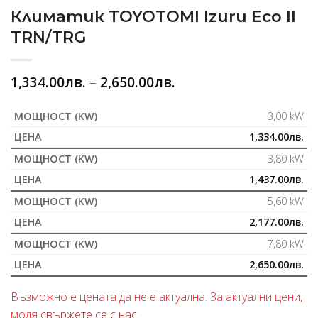
Климатик TOYOTOMI Izuru Eco II
TRN/TRG
1,334.00
лв.
–
2,650.00
лв.
3,00 kW
1,334.00
лв.
3,80 kW
1,437.00
лв.
5,60 kW
2,177.00
лв.
7,80 kW
2,650.00
лв.
Възможно е цената да не е актуална. За актуални цени,
моля
свържете се с нас
.