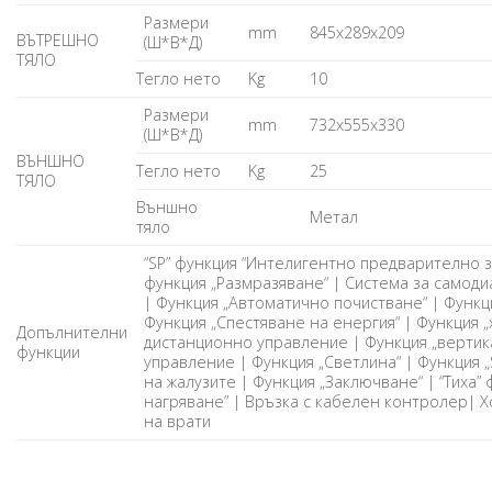
Размери
mm
845x289x209
ВЪТРЕШНО
(Ш*В*Д)
ТЯЛО
Тегло нето
Kg
10
Размери
mm
732x555x330
(Ш*В*Д)
ВЪНШНО
Тегло нето
Kg
25
ТЯЛО
Външно
Метал
тяло
“SP” функция “Интелигентно предварително з
функция „Размразяване“ | Система за самоди
| Функция „Автоматично почистване“ | Функц
Функция „Спестяване на енергия“ | Функция 
Допълнителни
дистанционно управление | Функция „вертик
функции
управление | Функция „Светлина“ | Функция „
на жалузите | Функция „Заключване“ | “Тиха” 
нагряване” | Връзка с кабелен контролер| 
на врати