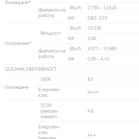
Охлаждане*
Btu/h
2.730 – 12.624
Диапазон на
работа
kW
0,80- 3,70
Btu/h
10 236
Мощност
kW
3.00
Отопление*
Btu/h
3.071 – 13.989
Диапазон на
работа
kW
0,90 – 4,10
СЕЗОННА ЕФЕКТИВНОСТ
SEER
8.5
Охлаждане
Енергиен
A+++
клас
SCOP
(умерен
4.6
климат)
Енергиен
клас
A++
(умерен