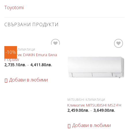
Toyotomi
СВЪРЗАНИ ПРОДУКТИ
DAIKIN КЛИМАТИЦИ
-10%
Добави
Добави
Климатик DAIKIN Emura Бяла
в
в
FTXJ-MW
любими
любими
2,735.10
лв.
–
4,411.80
лв.
Добави в любими
MITSUBISHI КЛИМАТИЦИ
Климатик MITSUBISHI MSZ-FH
2,459.00
лв.
–
3,649.00
лв.
Добави в любими