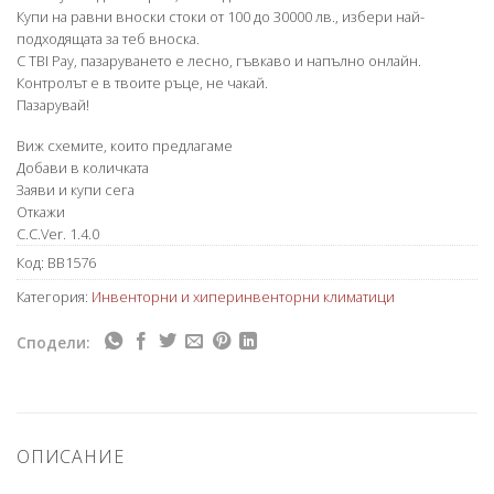
Купи на равни вноски стоки от 100 до 30000 лв., избери най-
подходящата за теб вноска.
С TBI Pay, пазаруването е лесно, гъвкаво и напълно онлайн.
Контролът е в твоите ръце, не чакай.
Пазарувай!
Виж схемите, които предлагаме
Добави в количката
Заяви и купи сега
Откажи
C.C.Ver. 1.4.0
Код:
BB1576
Категория:
Инвенторни и хиперинвенторни климатици
Сподели:
ОПИСАНИЕ