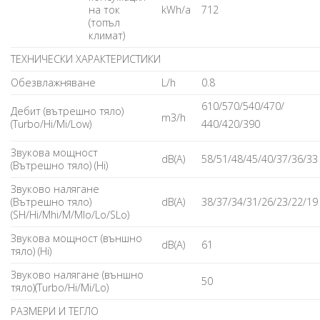
на ток
kWh/a
712
(топъл
климат)
ТЕХНИЧЕСКИ ХАРАКТЕРИСТИКИ
Обезвлажняване
L/h
0.8
610/570/540/470/
Дебит (вътрешно тяло)
m3/h
(Turbo/Hi/Mi/Low)
440/420/390
Звукова мощност
dB(A)
58/51/48/45/40/37/36/33
(Вътрешно тяло) (Hi)
Звуково налягане
(Вътрешно тяло)
dB(A)
38/37/34/31/26/23/22/19
(SH/Hi/Mhi/M/Mlo/Lo/SLo)
Звукова мощност (външно
dB(A)
61
тяло) (Hi)
Звуково налягане (външно
50
тяло)(Turbo/Hi/Mi/Lo)
РАЗМЕРИ И ТЕГЛО