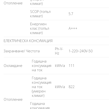
Отопление
климат)
SCOP (топъл
5.7
климат)
Енергиен
клас (топъл
A+++
климат)
ЕЛЕКТРИЧЕСКА КОНСУМАЦИЯ
Ph-V-
Захранване/ Честота
1-220~240V-50
Hz
Годишна
Охлаждане
консумация
kWh/a
111
на ток
Годишна
консумация
на ток
kWh/a
822
(умерен
климат)
Отопление
Годишна
консумация