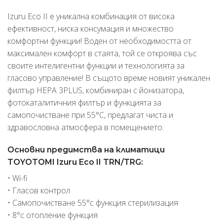
Izuru Eco II е уникална комбинация от висока
ефективност, ниска консумация и множество
комфортни функции! Воден от необходимостта от
максимален комфорт в стаята, той се откроява със
своите интелигентни функции и технологията за
гласово управление! В същото време новият уникален
филтър HEPA 3PLUS, комбиниран с йонизатора,
фотокаталитичния филтър и функцията за
самопочистване при 55°C, предлагат чиста и
здравословна атмосфера в помещението.
Основни предимства на климатици
TOYOTOMI Izuru Eco II TRN/TRG:
• Wi-fi
• Гласов контрол
• Самопочистване 55°c функция стерилизация
• 8°c отопление функция