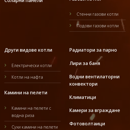
Соларни панели
Стенни газови котли
Подови газови котли
Други видове котли
Радиатори за парно
Лири за баня
Електрически котли
Водни вентилаторни
Котли на нафта
конвектори
Камини на пелети
Климатици
Камини на пелети с
Камери за вграждане
водна риза
Фотоволтаици
Сухи камини на пелети