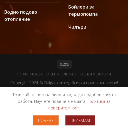
Бойлери за
Водно подово
термопомпа
отопление
Чилъри
ПОЛИТИКА ЗА ПОВЕРИТЕЛНОСТ
ОБЩИ УСЛОВИЯ
Copyright 2024 ©
Bulgarterm.bg
Всички права запазени!
Този сайт използва бисквитки, за да подобри своята
работа. Научете повече в нашата
Политика за
поверителност
.
ПОВЕЧЕ
ПРИЕМАМ