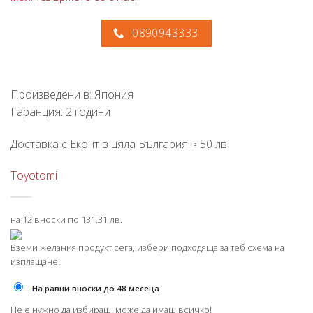
0890943333
Произведени в: Япония
Гаранция: 2 години
Доставка с Еконт в цяла България ≈ 50 лв.
Toyotomi
на 12 вноски по 131.31 лв.
Вземи желания продукт сега, избери подходяща за теб схема на
изплащане:
На равни вноски до 48 месеца
Не е нужно да избираш, може да имаш всичко!