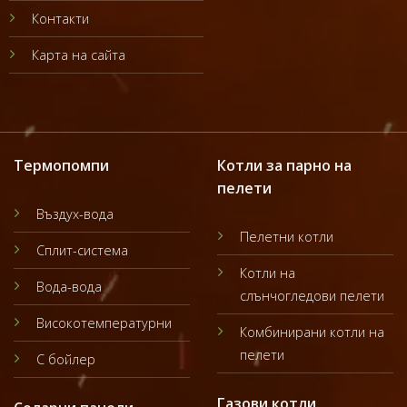
Контакти
Карта на сайта
Термопомпи
Котли за парно на
пелети
Въздух-вода
Пелетни котли
Сплит-система
Котли на
Вода-вода
слънчогледови пелети
Високотемпературни
Комбинирани котли на
пелети
С бойлер
Газови котли