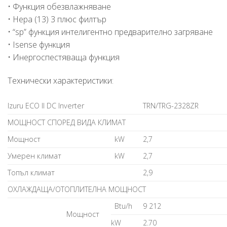
• Функция обезвлажняване
• Hepa (13) 3 плюс филтър
• “sp” функция интелигентно предварително загряване
• Isense функция
• Инергоспестяваща функция
Технически характеристики:
Izuru ECO II DC Inverter
TRN/TRG-2328ZR
МОЩНОСТ СПОРЕД ВИДА КЛИМАТ
Мощност
kW
2,7
Умерен климат
kW
2,7
Топъл климат
2,9
ОХЛАЖДАЩА/ОТОПЛИТЕЛНА МОЩНОСТ
Btu/h
9 212
Мощност
kW
2.70