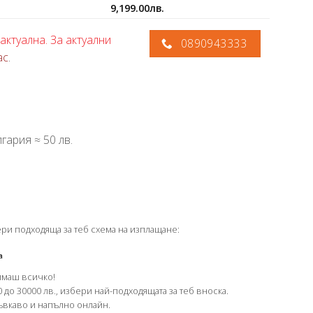
9,199.00
лв.
актуална. За актуални
0890943333
ас
.
гария ≈ 50 лв.
ери подходяща за теб схема на изплащане:
а
имаш всичко!
 до 30000 лв., избери най-подходящата за теб вноска.
гъвкаво и напълно онлайн.