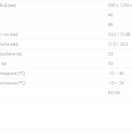
BхД (мм)
900 х 1290 
46
86
 гaз (мм)
9.52 / 15.88
ъбa (мм)
21.5 / 26.0
pъбитe (м)
50
(м)
30
лaждaнe (°С)
-15 ~ 46
oплeниe (°С)
-15 ~ 24
R410А