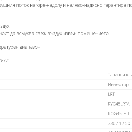
ушния поток нагоре-надолу и наляво-надясно гарантира п
ъздух
ост да всмуква свеж въздух извън помещението.
ературен диапазон
ики:
Taвaнни ĸл
Инвepтop
LRТ
RYG45LRТА
RОG45LЕТL
230 / 1 / 50