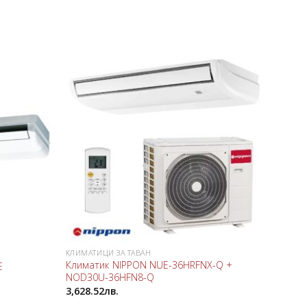
Добави
Добави
в
в
любими
любими
КЛИМАТИЦИ ЗА ТАВАН
MIDEA
Климатик NIPPON NUE-36HRFNX-Q +
E
Клима
NOD30U-36HFN8-Q
2,394.
3,628.52
лв.