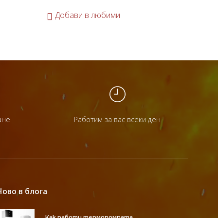
До
Добави в любими
ане
Работим за вас всеки ден
Ново в блога
Как работи термопомпата