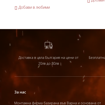
Добави
Добави в любими
Доставка в цяла България на цени от
Безплатна
20лв до 80лв
За нас
Монтажна фирма базирана във Варна и основана от