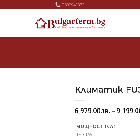
0890943333
Ж
Климатик FUJ
Добави
6,979.00
лв.
–
9,199.0
в
любими
МОЩНОСТ (KW)
13,3 kW