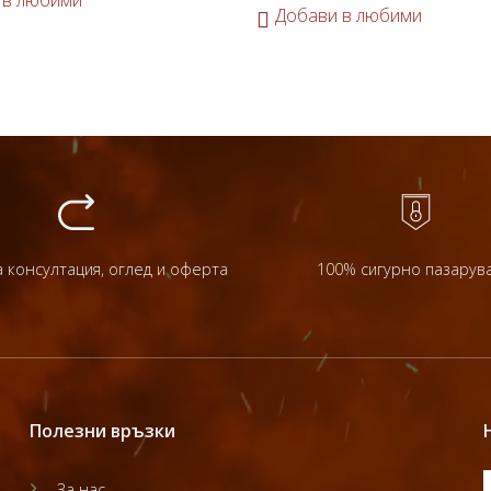
 в любими
Добави в любими
 консултация, оглед и оферта
100% сигурно пазарув
Полезни връзки
За нас