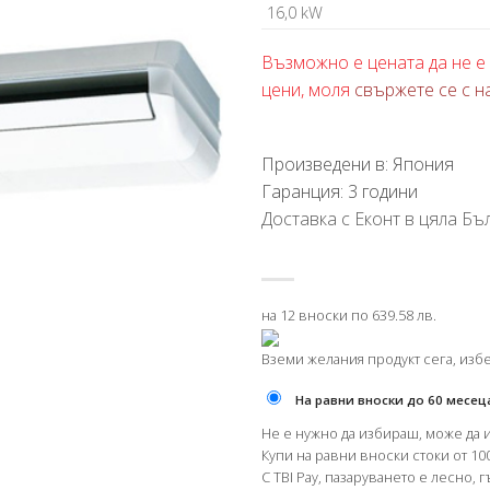
16,0 kW
Възможно е цената да не е 
цени, моля
свържете се с н
Произведени в: Япония
Гаранция: 3 години
Доставка с Еконт в цяла Бъл
на 12 вноски по 639.58 лв.
Вземи желания продукт сега, изб
На равни вноски до 60 месец
Не е нужно да избираш, може да 
Купи на равни вноски стоки от 100
С TBI Pay, пазаруването е лесно, 