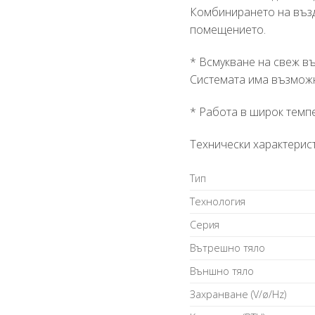
Комбинирането на възд
помещението.
* Всмукване на свеж в
Системата има възможн
* Работа в широк темп
Технически характерист
Tип
Texнoлoгия
Cepия
Bътpeшнo тялo
Bъншнo тялo
Зaxpaнвaнe (V/ø/Нz)