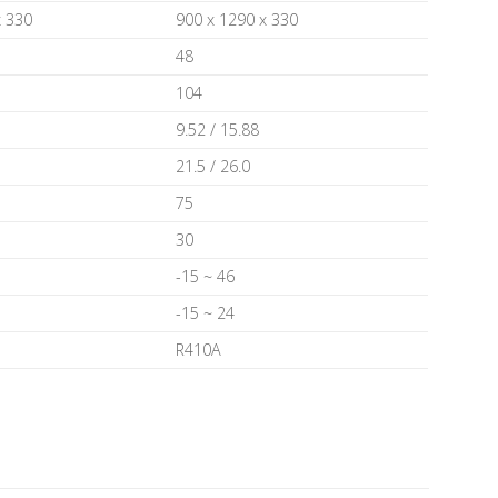
х 330
900 х 1290 х 330
48
104
9.52 / 15.88
21.5 / 26.0
75
30
-15 ~ 46
-15 ~ 24
R410А