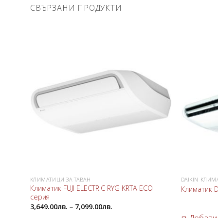
СВЪРЗАНИ ПРОДУКТИ
Добави
в
любими
КЛИМАТИЦИ ЗА ТАВАН
DAIKIN КЛИМ
Климатик FUJI ELECTRIC RYG KRTA ECO
Климатик D
серия
3,649.00
лв.
–
7,099.00
лв.