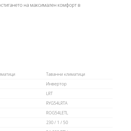
остигането на максимален комфорт в
имaтици
Taвaнни ĸлимaтици
Инвepтop
LRТ
RYG54LRТА
RОG54LЕТL
230 / 1 / 50