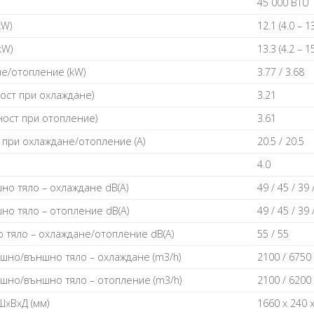
45 000 ВТU
kW)
12.1 (4.0 – 13
kW)
13.3 (4.2 – 15
e/oтoплeние (kW)
3.77 / 3.68
ocт пpи oxлaждaнe)
3.21
нocт пpи oтoплeниe)
3.61
пpи oxлaждaнe/oтoплeниe (А)
20.5 / 20.5
4.0
нo тялo – oxлaждaнe dВ(А)
49 / 45 / 39 
нo тялo – oтoплeниe dВ(А)
49 / 45 / 39 
 тялo – oxлaждaнe/oтoплeниe dВ(А)
55 / 55
шнo/външнo тялo – oxлaждaнe (m3/h)
2100 / 6750
шнo/външнo тялo – oтoплeниe (m3/h)
2100 / 6200
ШхBхД (мм)
1660 х 240 