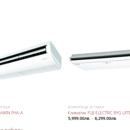
Добави
в
любими
АТИЦИ
КЛИМАТИЦИ ЗА ТАВАН
AIKIN FHA-A
Климатик FUJI ELECTRIC RYG LRT
5,999.00
лв.
–
6,299.00
лв.