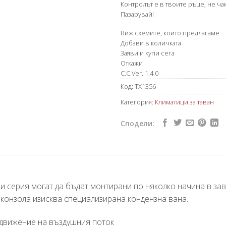
Контролът е в твоите ръце, не чак
Пазарувай!
Виж схемите, които предлагаме
Добави в количката
Заяви и купи сега
Откажи
C.C.Ver. 1.4.0
Код:
TX1356
Категория:
Климатици за таван
Сподели:
и серия могат да бъдат монтирани по няколко начина в за
конзола изисква специализирана кондензна вана.
движение на въздушния поток