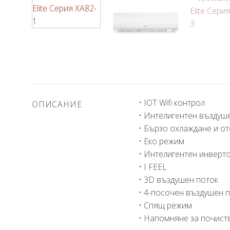
• IOT Wifi контрол
ОПИСАНИЕ
• Интелигентен въздуш
• Бързо охлаждане и о
• Еко режим
• Интелигентен инверт
• I FEEL
• 3D въздушен поток
• 4-посочен въздушен 
• Спящ режим
• Напомняне за почист