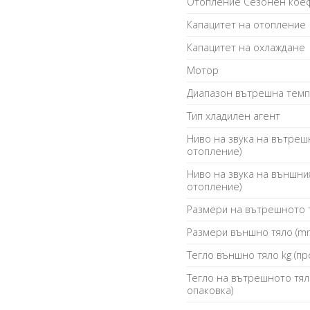
Отопление Сезонен коеф
Капацитет на отопление
Капацитет на охлаждане
Мотор
Диапазон вътрешна тем
Тип хладилен агент
Ниво на звука на вътреш
отопление)
Ниво на звука на външни
отопление)
Размери на вътрешното 
Размери външно тяло (m
Тегло външно тяло kg (пр
Тегло на вътрешното тяло
опаковка)