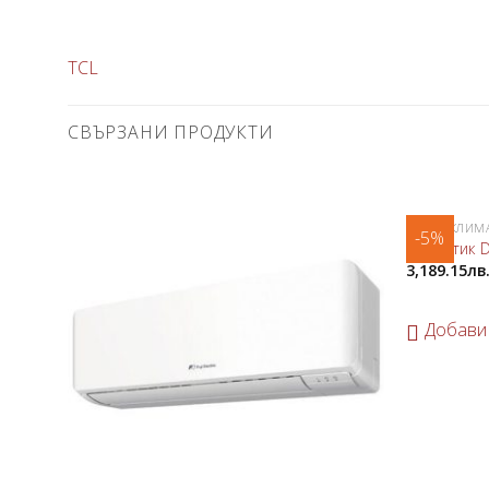
TCL
СВЪРЗАНИ ПРОДУКТИ
DAIKIN КЛИМ
-5%
Добави
Климатик D
в
3,189.15
лв
любими
Добави