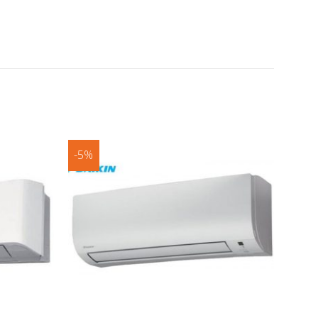
-5%
Добави
Добави
в
в
любими
любими