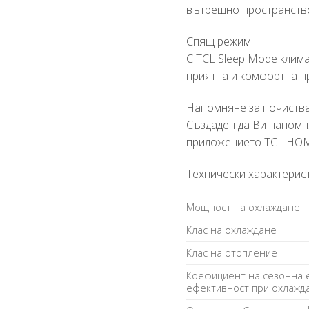
вътрешно пространств
Спящ режим
С TCL Sleep Mode клима
приятна и комфортна пр
Напомняне за почиств
Създаден да Ви напомня
приложението TCL HO
Технически характерист
Мощност на охлаждане
Клас на охлаждане
Клас на отопление
Коефициент на сезонна 
ефективност при охлажд