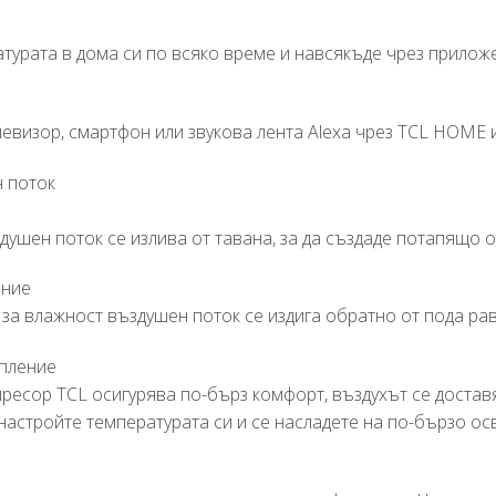
турата в дома си по всяко време и навсякъде чрез прилож
евизор, смартфон или звукова лента Alexa чрез TCL HOME и
 поток
ушен поток се излива от тавана, за да създаде потапящо 
ение
 за влажност въздушен поток се издига обратно от пода ра
опление
есор TCL осигурява по-бърз комфорт, въздухът се доставя
 настройте температурата си и се насладете на по-бързо о