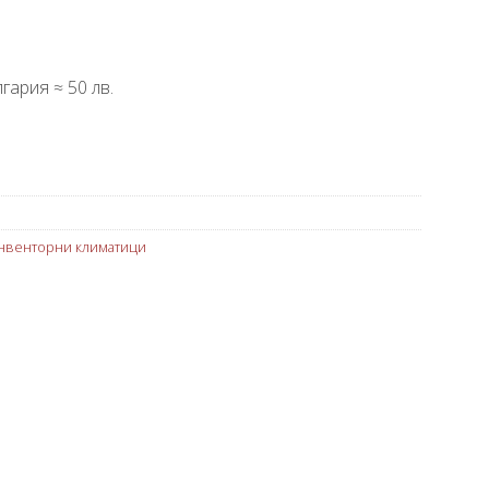
гария ≈ 50 лв.
нвенторни климатици