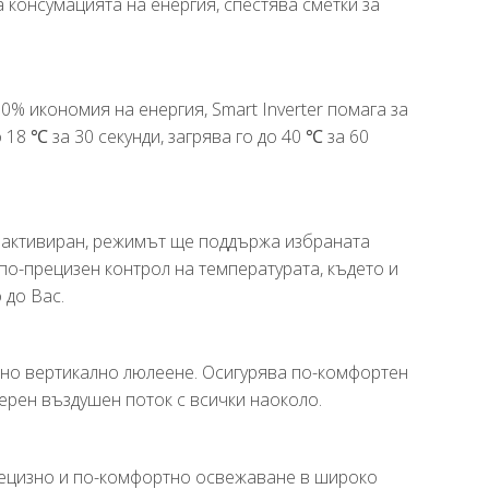
консумацията на енергия, спестява сметки за
60% икономия на енергия, Smart Inverter помага за
18 ℃ за 30 секунди, загрява го до 40 ℃ за 60
 е активиран, режимът ще поддържа избраната
по-прецизен контрол на температурата, където и
 до Вас.
но вертикално люлеене. Осигурява по-комфортен
ерен въздушен поток с всички наоколо.
прецизно и по-комфортно освежаване в широко