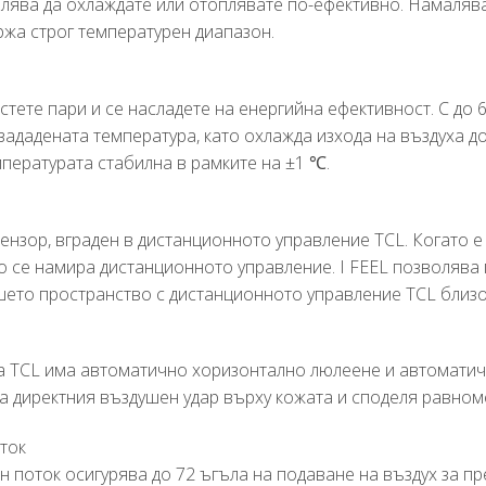
лява да охлаждате или отоплявате по-ефективно. Намалява 
ржа строг температурен диапазон.
р
естете пари и се насладете на енергийна ефективност. С до 
зададената температура, като охлажда изхода на въздуха до 
пературата стабилна в рамките на ±1 ℃.
сензор, вграден в дистанционното управление TCL. Когато
о се намира дистанционното управление. I FEEL позволява 
шето пространство с дистанционното управление TCL близо
а TCL има автоматично хоризонтално люлеене и автоматич
ва директния въздушен удар върху кожата и споделя равном
ток
н поток осигурява до 72 ъгъла на подаване на въздух за 