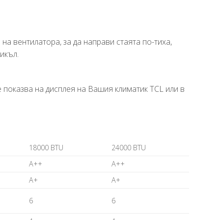
на вентилатора, за да направи стаята по-тиха,
икъл.
 показва на дисплея на Вашия климатик TCL или в
18000 BTU
24000 BTU
А++
А++
А+
А+
6
6