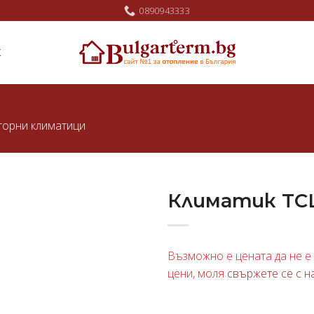
0890943333
Ж
торни климатици
Климатик TCL
Добави
в
Възможно е цената да не е 
любими
цени, моля
свържете се с н