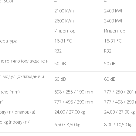
. SCOP
4
4
2100 kWh
2400 kWh
2600 kWh
3400 kWh
Инвентор
Инвентор
пература
16-31 °C
16-31 °C
R32
R32
ното тяло (охлаждане и
50 dB
50 dB
я модул (охлаждане и
60 dB
60 dB
тяло (mm)
698 / 255 / 190 mm
777 / 250 / 20
m)
777 / 498 / 290 mm
777 / 498 / 29
одукт / опаковка)
24,00 / 27,00 kg
24,00 / 27,00 kg
 kg (продукт /
6,50 / 8,50 kg
8,00 / 10,50 kg