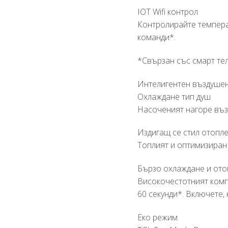
IOT Wifi контрол
Контролирайте темпера
команди*.
*Свързан със смарт тел
Интелигентен въздушен
Охлаждане тип душ
Насоченият нагоре възд
Издигащ се стил отопл
Топлият и оптимизиран
Бързо охлаждане и от
Високочестотният компр
60 секунди*. Включете,
Еко режим