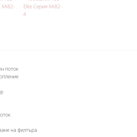
ен поток
топление
ор
поток
ване на филтъра