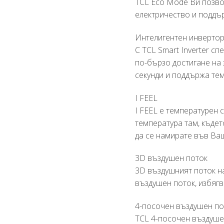
TCL Eco Mode Ви позво
електричество и поддъ
Интелигентен инверто
С TCL Smart Inverter сп
по-бързо достигане на 
секунди и поддържа тем
I FEEL
I FEEL е температурен 
температура там, къдет
да се намирате във Ва
3D въздушен поток
3D въздушният поток н
въздушен поток, избяг
4-посочен въздушен по
TCL 4-посочен въздуше