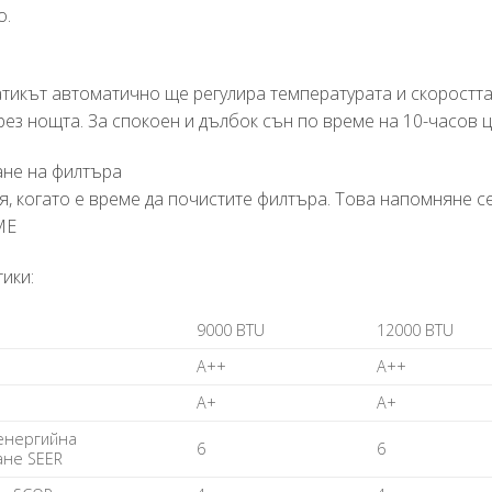
о.
тикът автоматично ще регулира температурата и скоростта 
ез нощта. За спокоен и дълбок сън по време на 10-часов ц
ане на филтъра
, когато е време да почистите филтъра. Това напомняне се
ME
ики:
9000 BTU
12000 BTU
А++
А++
А+
А+
енергийна
6
6
ане SEER