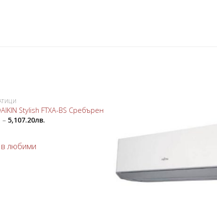
АТИЦИ
Добави
AIKIN Stylish FTXA-BS Сребърен
в
.
–
5,107.20
лв.
любими
 в любими