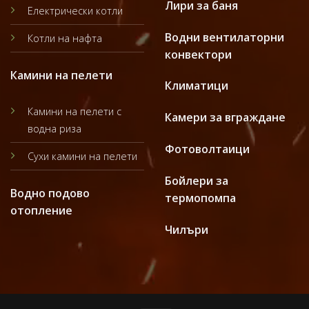
Лири за баня
Електрически котли
Водни вентилаторни
Котли на нафта
конвектори
Камини на пелети
Климатици
Камини на пелети с
Камери за вграждане
водна риза
Фотоволтаици
Сухи камини на пелети
Бойлери за
Водно подово
термопомпа
отопление
Чилъри