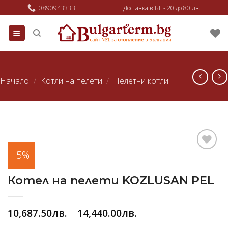
Skip
0890943333
Доставка в БГ - 20 до 80 лв.
to
content
Начало
/
Котли на пелети
/
Пелетни котли
-5%
Добави
в
любими
Котел на пелети KOZLUSAN PEL
10,687.50
лв.
–
14,440.00
лв.