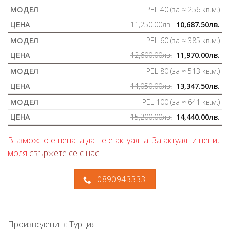
PEL 40 (за ≈ 256 кв.м.)
11,250.00
лв.
10,687.50
лв.
PEL 60 (за ≈ 385 кв.м.)
12,600.00
лв.
11,970.00
лв.
PEL 80 (за ≈ 513 кв.м.)
14,050.00
лв.
13,347.50
лв.
PEL 100 (за ≈ 641 кв.м.)
15,200.00
лв.
14,440.00
лв.
Възможно е цената да не е актуална. За актуални цени,
моля
свържете се с нас
.
0890943333
Произведени в: Турция