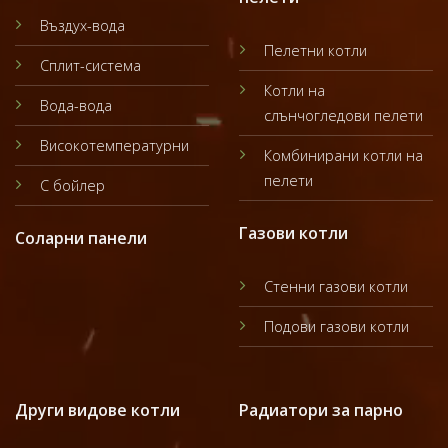
Въздух-вода
Пелетни котли
Сплит-система
Котли на
Вода-вода
слънчогледови пелети
Високотемпературни
Комбинирани котли на
пелети
С бойлер
Газови котли
Соларни панели
Стенни газови котли
Подови газови котли
Други видове котли
Радиатори за парно