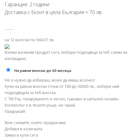
Гаранция: 2 години
Доставка с Еконт в цяла България ≈ 70 лв.
на 12 вноски по 944.07 лв.
Вземи желания продукт сега, избери подходяща за теб схема на
изплащане:
На равни вноски до 60 месеца
Не е нужно да избираш, може да имаш всичко!
Купи на равни вноски стоки от 100 до 30000 лв., избери най-
подходящата за теб вноска.
С TBI Pay, пазаруването е лесно, гъвкаво и напълно онлайн.
Контролът е в твоите ръце, не чакай.
Пазарувай!
Виж схемите, които предлагаме
Добави в количката
Заяви и купи сега