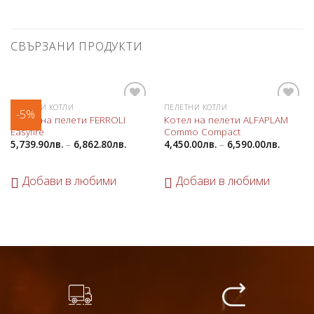
СВЪРЗАНИ ПРОДУКТИ
ПЕЛЕТНИ КОТЛИ
ПЕЛЕТНИ КОТЛИ
-5%
Добави
Добави
Котел на пелети FERROLI
Котел на пелети ALFAPLAM
в
в
Easyfire
Commo Compact
любими
любими
5,739.90
лв.
–
6,862.80
лв.
4,450.00
лв.
–
6,590.00
лв.
Добави в любими
Добави в любими