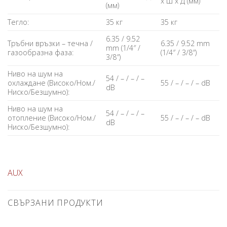
x Ш x Д (мм)
(мм)
Тегло:
35 кг
35 кг
6.35 / 9.52
Тръбни връзки – течна /
6.35 / 9.52 mm
mm (1/4″ /
газообразна фаза:
(1/4″ / 3/8″)
3/8″)
Ниво на шум на
54 / – / – / –
охлаждане (Високо/Ном./
55 / – / – / – dB
dB
Ниско/Безшумно):
Ниво на шум на
54 / – / – / –
отопление (Високо/Ном./
55 / – / – / – dB
dB
Ниско/Безшумно):
AUX
СВЪРЗАНИ ПРОДУКТИ