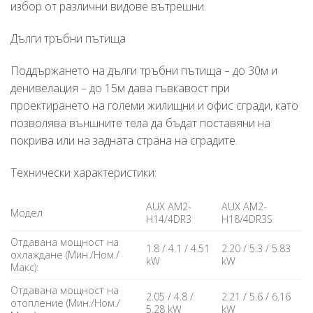
избор от различни видове вътрешни.
Дълги тръбни пътища
Поддържането на дълги тръбни пътища – до 30м и
денивелация – до 15м дава гъвкавост при
проектирането на големи жилищни и офис сгради, като
позволява външните тела да бъдат поставяни на
покрива или на задната страна на сградите.
Технически характеристики:
AUX AM2-
AUX AM2-
Модел
H14/4DR3
H18/4DR3S
Отдавана мощност на
1.8 / 4.1 / 4.51
2.20 / 5.3 / 5.83
охлаждане (Мин./Ном./
kW
kW
Макс):
Отдавана мощност на
2.05 / 4.8 /
2.21 / 5.6 / 6.16
отопление (Мин./Ном./
5.28 kW
kW