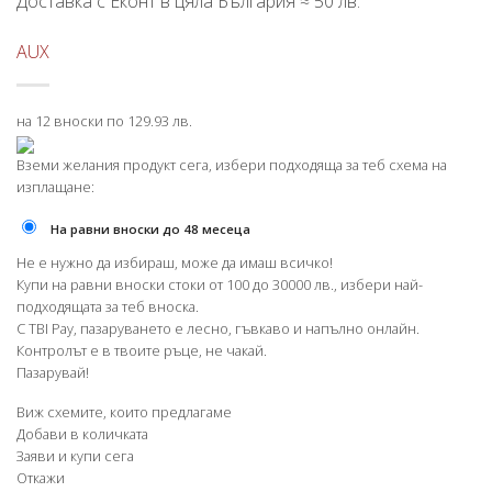
Доставка с Еконт в цяла България ≈ 50 лв.
AUX
на 12 вноски по 129.93 лв.
Вземи желания продукт сега, избери подходяща за теб схема на
изплащане:
На равни вноски до 48 месеца
Не е нужно да избираш, може да имаш всичко!
Купи на равни вноски стоки от 100 до 30000 лв., избери най-
подходящата за теб вноска.
С TBI Pay, пазаруването е лесно, гъвкаво и напълно онлайн.
Контролът е в твоите ръце, не чакай.
Пазарувай!
Виж схемите, които предлагаме
Добави в количката
Заяви и купи сега
Откажи