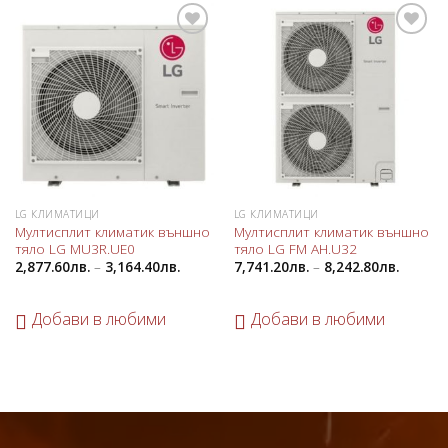
Добави
Добави
в
в
любими
любими
LG КЛИМАТИЦИ
LG КЛИМАТИЦИ
Мултисплит климатик външно
Мултисплит климатик външно
тяло LG MU3R.UЕ0
тяло LG FM AH.U32
2,877.60
лв.
–
3,164.40
лв.
7,741.20
лв.
–
8,242.80
лв.
Добави в любими
Добави в любими