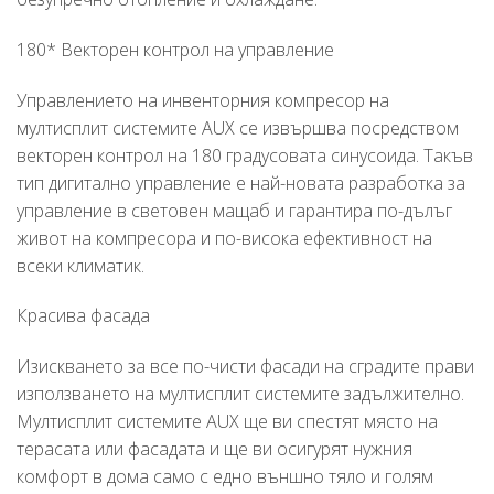
180* Векторен контрол на управление
Управлението на инвенторния компресор на
мултисплит системите AUX се извършва посредством
векторен контрол на 180 градусовата синусоида. Такъв
тип дигитално управление е най-новата разработка за
управление в световен мащаб и гарантира по-дълъг
живот на компресора и по-висока ефективност на
всеки климатик.
Красива фасада
Изискването за все по-чисти фасади на сградите прави
използването на мултисплит системите задължително.
Мултисплит системите AUX ще ви спестят място на
терасата или фасадата и ще ви осигурят нужния
комфорт в дома само с едно външно тяло и голям