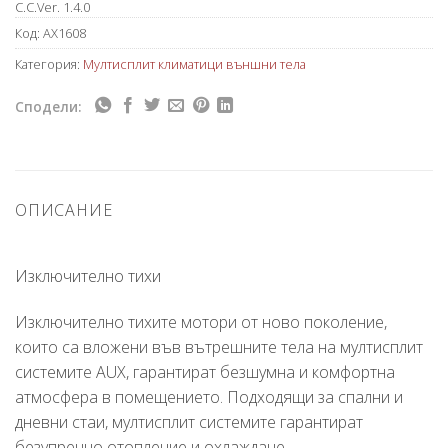
C.C.Ver. 1.4.0
Код:
AX1608
Категория:
Мултисплит климатици външни тела
Сподели:
ОПИСАНИЕ
Изключително тихи
Изключително тихите мотори от ново поколение,
които са вложени във вътрешните тела на мултисплит
системите AUX, гарантират безшумна и комфортна
атмосфера в помещението. Подходящи за спални и
дневни стаи, мултисплит системите гарантират
безупречно отопление и охлаждане.