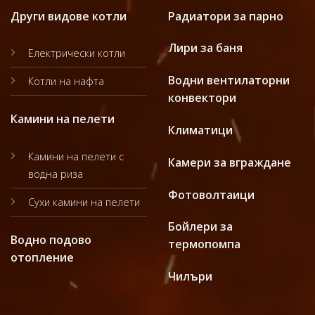
Други видове котли
Радиатори за парно
Лири за баня
Електрически котли
Водни вентилаторни
Котли на нафта
конвектори
Камини на пелети
Климатици
Камини на пелети с
Камери за вграждане
водна риза
Фотоволтаици
Сухи камини на пелети
Бойлери за
Водно подово
термопомпа
отопление
Чилъри