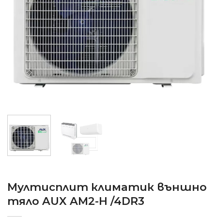
Мултисплит климатик външно
тяло AUX AM2-H /4DR3