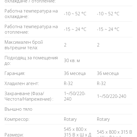
охлаждане / отопление:
Работна температура на
-10 ~ 52 °C
-10 ~ 52 °C
охлаждане:
Работна температура на
-15 ~ 24 °C
-15 ~ 24 °C
отопление:
Максимален брой
2
2
вътрешни тела:
Подходящ за помещения
30 кв. м
до:
Гаранция:
36 месеца
36 месеца
Хладилен агент:
R-32
R-32
Захранване (Фаза/
1~/50/220-
1~/50/220-240
Честота/Напрежение) :
240
Външно тяло
Компресор:
Rotary
Rotary
545 x 800 x
545 x 800 x 315 В
Размери:
315 В x Ш x Д