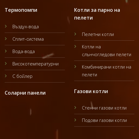
Термопомпи
Котли за парно на
пелети
Въздух-вода
Пелетни котли
Сплит-система
Котли на
Вода-вода
слънчогледови пелети
Високотемпературни
Комбинирани котли на
пелети
С бойлер
Газови котли
Соларни панели
Стенни газови котли
Подови газови котли