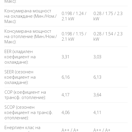
Макс):
Консумирана мощност
0.198 / 1.24 /
0.28 / 1.75 / 2.3
на охлаждане (Мин./Ном./
2.1 kW
kW
Макс):
Консумирана мощност
0.198 / 1.15 /
0.28 / 1.54 / 2.3
на отопление (Мин./Ном./
2.1 kW
kW
Макс):
EER (хладилен
коефициент на
3,31
3,03
охлаждане):
SEER (сезонен
коефициент на
6,16
6,13
охлаждане):
COP (коефициент на
4,17
3,64
трансф. отопление):
SCOP (сезонен
коефициент на трансф.
4,06
4,11
отопление):
Енергиен клас на
A++ / A+
A++ / A+