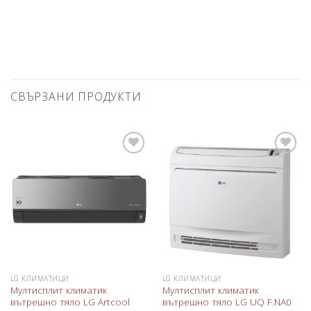
СВЪРЗАНИ ПРОДУКТИ
Добави
Добави
в
в
любими
любими
LG КЛИМАТИЦИ
LG КЛИМАТИЦИ
Мултисплит климатик
Мултисплит климатик
вътрешно тяло LG Artcool
вътрешно тяло LG UQ F.NA0