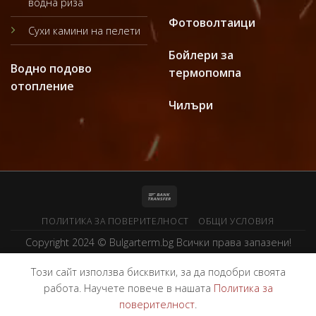
водна риза
Фотоволтаици
Сухи камини на пелети
Бойлери за
Водно подово
термопомпа
отопление
Чилъри
ПОЛИТИКА ЗА ПОВЕРИТЕЛНОСТ
ОБЩИ УСЛОВИЯ
Copyright 2024 ©
Bulgarterm.bg
Всички права запазени!
Този сайт използва бисквитки, за да подобри своята
работа. Научете повече в нашата
Политика за
поверителност
.