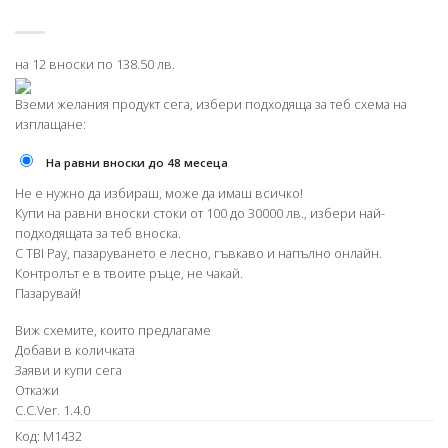
на 12 вноски по 138.50 лв.
Вземи желания продукт сега, избери подходяща за теб схема на
изплащане:
На равни вноски до 48 месеца
Не е нужно да избираш, може да имаш всичко!
Купи на равни вноски стоки от 100 до 30000 лв., избери най-
подходящата за теб вноска.
С TBI Pay, пазаруването е лесно, гъвкаво и напълно онлайн.
Контролът е в твоите ръце, не чакай.
Пазарувай!
Виж схемите, които предлагаме
Добави в количката
Заяви и купи сега
Откажи
C.C.Ver. 1.4.0
Код:
M1432