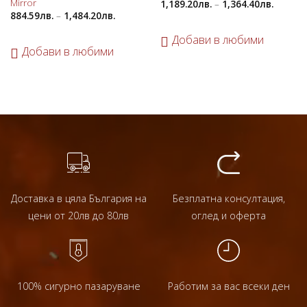
Mirror
1,189.20
лв.
–
1,364.40
лв.
884.59
лв.
–
1,484.20
лв.
Добави в любими
Добави в любими
Доставка в цяла България на
Безплатна консултация,
цени от 20лв до 80лв
оглед и оферта
100% сигурно пазаруване
Работим за вас всеки ден