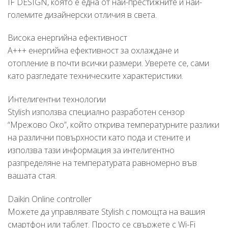
IF DESIGN, която е една от най-престижните и най-
големите дизайнерски отличия в света.
Висока енергийна ефективност
A+++ енергийна ефективност за охлаждане и
отопление в почти всички размери. Уверете се, сами
като разгледате техническите характеристики.
Интелигентни технологии
Stylish използва специално разработен сензор
“Мрежово Око”, който открива температурните разлики
на различни повърхности като пода и стените и
използва тази информация за интелигентно
разпределяне на температурата равномерно във
вашата стая.
Daikin Оnline controller
Можете да управлявате Stylish с помощта на вашия
смартфон или таблет. Просто се свържете с Wi-Fi