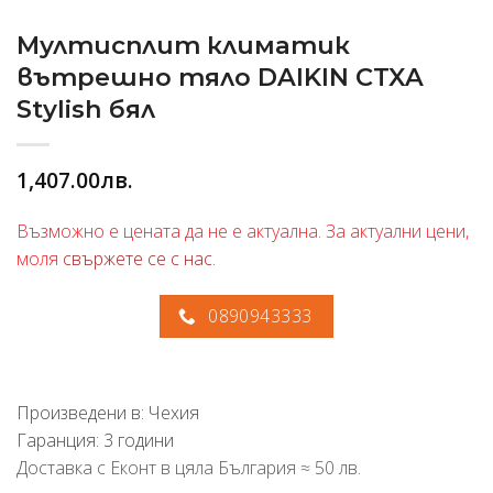
Мултисплит климатик
вътрешно тяло DAIKIN CTXA
Stylish бял
1,407.00
лв.
Възможно е цената да не е актуална. За актуални цени,
моля
свържете се с нас
.
0890943333
Произведени в: Чехия
Гаранция: 3 години
Доставка с Еконт в цяла България ≈ 50 лв.