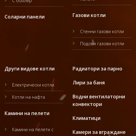
С бойлер
Газови котли
Соларни панели
Стенни газови котли
Подови газови котли
Други видове котли
Радиатори за парно
Лири за баня
Електрически котли
Водни вентилаторни
Котли на нафта
конвектори
Камини на пелети
Климатици
Камини на пелети с
Камери за вграждане