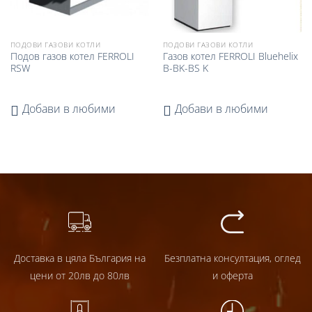
ПОДОВИ ГАЗОВИ КОТЛИ
ПОДОВИ ГАЗОВИ КОТЛИ
Подов газов котел FERROLI
Газов котел FERROLI Bluehelix
RSW
B-BK-BS K
Добави в любими
Добави в любими
Доставка в цяла България на
Безплатна консултация, оглед
цени от 20лв до 80лв
и оферта