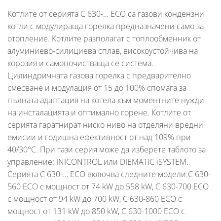
Котлите от серията C 630-… ECO са газови кондензни
котли с модулираща горелка предназначени само за
отопление. Котлите разполагат с топлообменник от
алуминиево-силициева сплав, високоустойчива на
корозия и самопочистваща се система.
Цилиндричната газова горелка с предварително
смесване и модулация от 15 до 100% спомага за
пълната адаптация на котела към моментните нужди
на инсталацията и оптимално горене. Котлите от
серията гаратнират ниско ниво на отделяни вредни
емисии и годишна ефективност от над 109% при
40/30°С. При тази серия може да изберете таблото за
управление: INICONTROL или DIEMATIC iSYSTEM.
Серията C 630-… ECO включва следните модели:C 630-
560 ECO с мощност от 74 kW до 558 kW, C 630-700 ECO
с мощност от 94 kW до 700 kW, C 630-860 ECO с
мощност от 131 kW до 850 kW, C 630-1000 ECO с