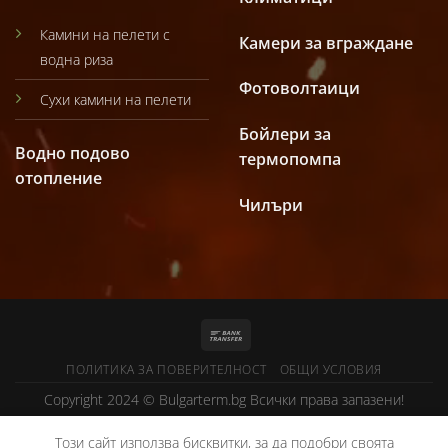
Камини на пелети с
Камери за вграждане
водна риза
Фотоволтаици
Сухи камини на пелети
Бойлери за
Водно подово
термопомпа
отопление
Чилъри
ПОЛИТИКА ЗА ПОВЕРИТЕЛНОСТ
ОБЩИ УСЛОВИЯ
Copyright 2024 ©
Bulgarterm.bg
Всички права запазени!
Този сайт използва бисквитки, за да подобри своята