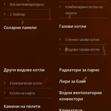
Високотемпературни
Комбинирани котли на
пелети
С бойлер
Газови котли
Соларни панели
Стенни газови котли
Подови газови котли
Други видове котли
Радиатори за парно
Лири за баня
Електрически котли
Водни вентилаторни
Котли на нафта
конвектори
Камини на пелети
Климатици