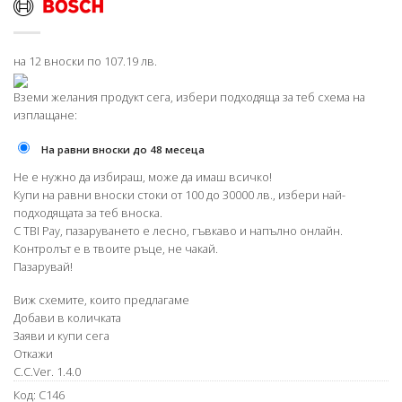
на 12 вноски по 107.19 лв.
Вземи желания продукт сега, избери подходяща за теб схема на
изплащане:
На равни вноски до 48 месеца
Не е нужно да избираш, може да имаш всичко!
Купи на равни вноски стоки от 100 до 30000 лв., избери най-
подходящата за теб вноска.
С TBI Pay, пазаруването е лесно, гъвкаво и напълно онлайн.
Контролът е в твоите ръце, не чакай.
Пазарувай!
Виж схемите, които предлагаме
Добави в количката
Заяви и купи сега
Откажи
C.C.Ver. 1.4.0
Код:
C146