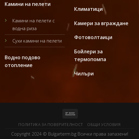
Камини на пелети
Климатици
Камини на пелети с
Камери за вграждане
водна риза
Фотоволтаици
Сухи камини на пелети
Бойлери за
Водно подово
термопомпа
отопление
Чилъри
ПОЛИТИКА ЗА ПОВЕРИТЕЛНОСТ
ОБЩИ УСЛОВИЯ
Copyright 2024 ©
Bulgarterm.bg
Всички права запазени!