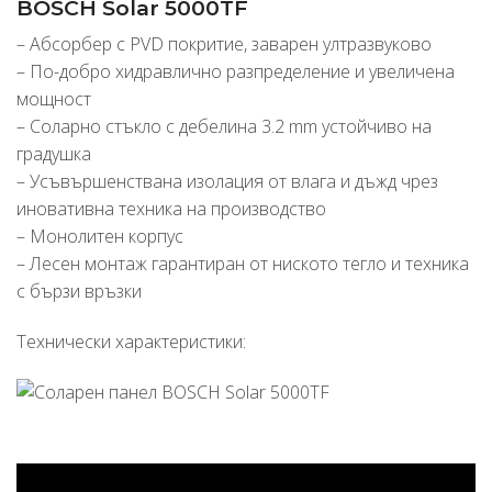
BOSCH Solar 5000TF
– Абсорбер с PVD покритие, заварен ултразвуково
– По-добро хидравлично разпределение и увеличена
мощност
– Соларно стъкло с дебелина 3.2 mm устойчиво на
градушка
– Усъвършенствана изолация от влага и дъжд чрез
иновативна техника на производство
– Монолитен корпус
– Лесен монтаж гарантиран от ниското тегло и техника
с бързи връзки
Технически характеристики: