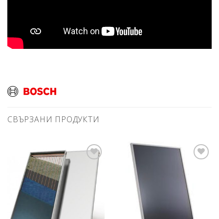
СВЪРЗАНИ ПРОДУКТИ
Добави
Добави
в
в
любими
любими