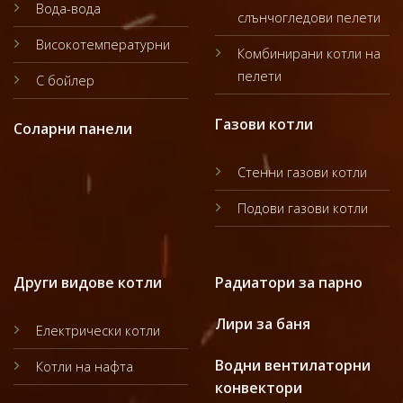
Вода-вода
слънчогледови пелети
Високотемпературни
Комбинирани котли на
пелети
С бойлер
Газови котли
Соларни панели
Стенни газови котли
Подови газови котли
Други видове котли
Радиатори за парно
Лири за баня
Електрически котли
Водни вентилаторни
Котли на нафта
конвектори