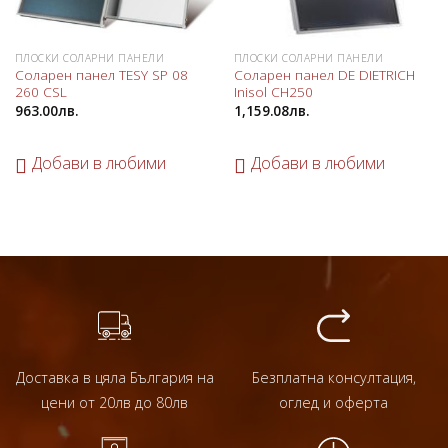
ПЛОСКИ СОЛАРНИ ПАНЕЛИ
ПЛОСКИ СОЛАРНИ ПАНЕЛИ
Соларен панел TESY SP 08
Соларен панел DE DIETRICH
260 CSL
Inisol CH250
963.00
лв.
1,159.08
лв.
Добави в любими
Добави в любими
Доставка в цяла България на
Безплатна консултация,
цени от 20лв до 80лв
оглед и оферта