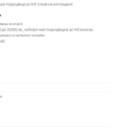
ери подходяща за теб схема на изплащане:
а
имаш всичко!
 до 30000 лв., избери най-подходящата за теб вноска.
гъвкаво и напълно онлайн.
ай.
к