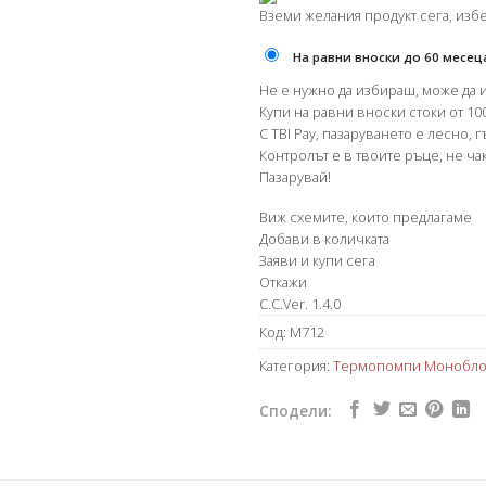
Вземи желания продукт сега, изб
На равни вноски до 60 месец
Не е нужно да избираш, може да 
Купи на равни вноски стоки от 100
С TBI Pay, пазаруването е лесно, 
Контролът е в твоите ръце, не чак
Пазарувай!
Виж схемите, които предлагаме
Добави в количката
Заяви и купи сега
Откажи
C.C.Ver. 1.4.0
Код:
M712
Категория:
Термопомпи Монобло
Сподели: