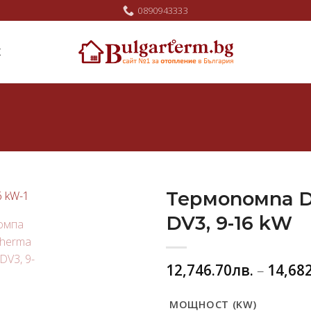
0890943333
Ж
Термопомпа D
DV3, 9-16 kW
Добави
в
любими
12,746.70
лв.
–
14,68
МОЩНОСТ (KW)