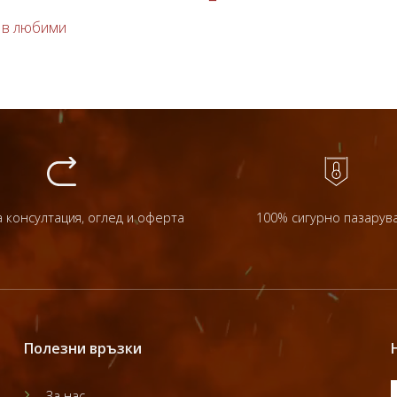
 в любими
 консултация, оглед и оферта
100% сигурно пазарув
Полезни връзки
За нас