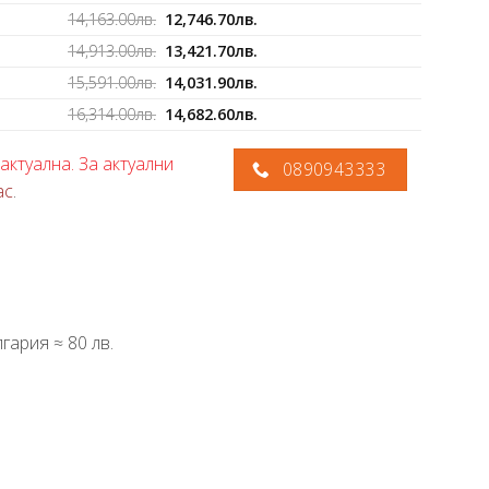
14,163.00
лв.
12,746.70
лв.
14,913.00
лв.
13,421.70
лв.
15,591.00
лв.
14,031.90
лв.
16,314.00
лв.
14,682.60
лв.
актуална. За актуални
0890943333
ас
.
гария ≈ 80 лв.