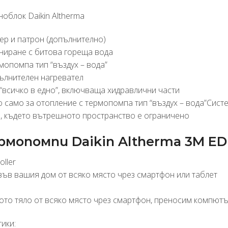
облок Daikin Altherma
ер и патрон (допълнително)
ниране с битова гореща вода
мопомпа тип “въздух – вода”
пълнителен нагревател
“всичко в едно”, включваща хидравлични части
 само за отопление с термопомпа тип “въздух – вода”Систе
м, където вътрешното пространство е ограничено
рмопомпи Daikin Altherma 3M ED
oller
във вашия дом от всяко място чрез смартфон или таблет
то тяло от всяко място чрез смартфон, преносим компютър
ики: