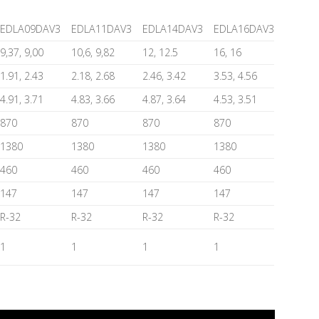
EDLA09DAV3
EDLA11DAV3
EDLA14DAV3
EDLA16DAV3
9,37, 9,00
10,6, 9,82
12, 12.5
16, 16
1.91, 2.43
2.18, 2.68
2.46, 3.42
3.53, 4.56
4.91, 3.71
4.83, 3.66
4.87, 3.64
4.53, 3.51
870
870
870
870
1380
1380
1380
1380
460
460
460
460
147
147
147
147
R-32
R-32
R-32
R-32
1
1
1
1