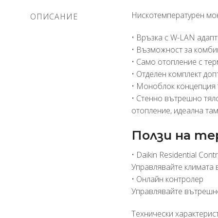
Нискотемпературен мон
ОПИСАНИЕ
• Връзка с W-LAN адапт
• Възможност за комби
• Само отопление с тер
• Отделен комплект до
• Моноблок концепция 
• Стенно вътрешно тяло
отопление, идеална та
Ползи на те
• Daikin Residential Contr
Управлявайте климата 
• Онлайн контролер
Управлявайте вътрешно
Технически характерист