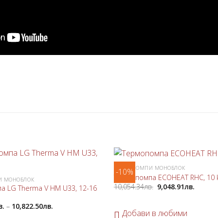
ТЕРМОПОМПИ МОНОБЛОК
-10%
Добави
Термопомпа ECOHEAT RHC, 10
И МОНОБЛОК
в
10,054.34
лв.
9,048.91
лв.
а LG Therma V HM U33, 12-16
любими
в.
–
10,822.50
лв.
Добави в любими