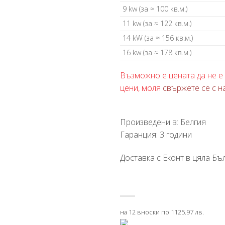
9 kw (за ≈ 100 кв.м.)
11 kw (за ≈ 122 кв.м.)
14 kW (за ≈ 156 кв.м.)
16 kw (за ≈ 178 кв.м.)
Възможно е цената да не е 
цени, моля
свържете се с н
Произведени в: Белгия
Гаранция: 3 години
Доставка с Еконт в цяла Бъл
на 12 вноски по 1125.97 лв.