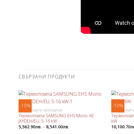
СВЪРЗАНИ ПРОДУКТИ
-10%
-10%
Добави
ТЕРМОПОМПИ МОНОБЛОК
ТЕРМОПОМП
в
Термопомпа SAMSUNG EHS Mono AE
Термопомп
любими
JXYDEH/EU, 5-16 kW
kW
5,562.90
лв.
–
8,541.00
лв.
10,100.70
л