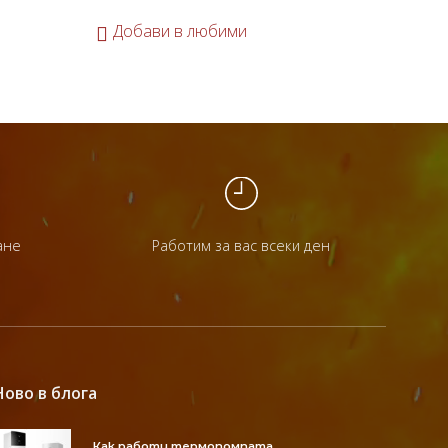
Добави в любими
До
ане
Работим за вас всеки ден
Ново в блога
Как работи термопомпата