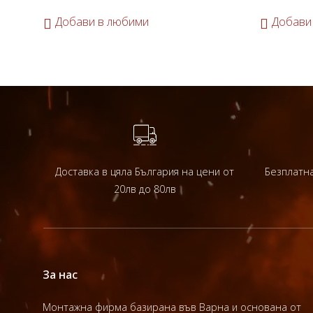
Добави в любими
Добави
Доставка в цяла България на цени от
Безплатна
20лв до 80лв
За нас
Монтажна фирма базирана във Варна и основана от