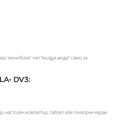
ма “моноблок” тип “въздух-вода” само за
LA- DV3:
, настолен компютър, таблет или сензорен екран