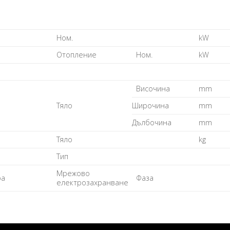
Ном.
kW
Отопление
Ном.
kW
Височина
mm
Тяло
Широчина
mm
Дълбочина
mm
Тяло
kg
Тип
Мрежово
ра
Фаза
електрозахранване