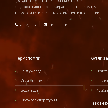
доставката, монтажа и гаранционното и
следгаранционно сервизиране на отоплителни,
термопомпени, соларни и климатични инсталации.
ОБАДЕТЕ СЕ
ПИШЕТЕ НИ
Термопомпи
Котли за
Въздух-вода
Пелетн
Сплит-система
Котли 
Вода-вода
Комбин
Високотемпературни
Газови к