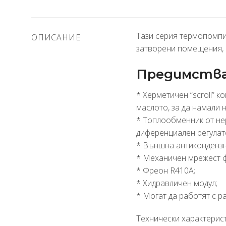
Тази серия термопомпи 
ОПИСАНИЕ
затворени помещения, 
Предимства
* Херметичен “scroll” 
маслото, за да намали
* Топлообменник от не
диференциален регулато
* Външна антикондензн
* Механичен мрежест 
* Фреон R410A;
* Хидравличен модул;
* Могат да работят с р
Технически характерист