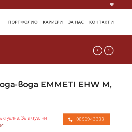
ПОРТФОЛИО
КАРИЕРИ
ЗА НАС
КОНТАКТИ
ода-вода EMMETI EHW M,
актуална. За актуални
0890943333
ас
.