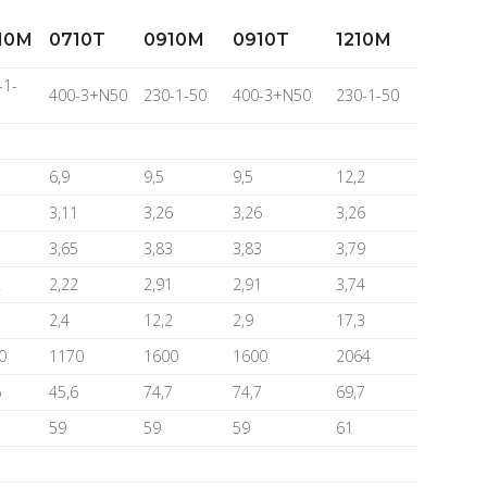
10M
0710T
0910M
0910T
1210M
-1-
400-3+N50
230-1-50
400-3+N50
230-1-50
6,9
9,5
9,5
12,2
1
3,11
3,26
3,26
3,26
5
3,65
3,83
3,83
3,79
2
2,22
2,91
2,91
3,74
2,4
12,2
2,9
17,3
0
1170
1600
1600
2064
6
45,6
74,7
74,7
69,7
59
59
59
61