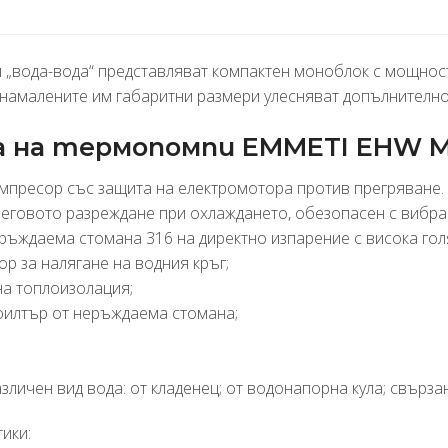
„вода-вода“ представляват компактен моноблок с мощност 
намалените им габаритни размери улесняват допълнително
 на термопомпи EMMETI EHW 
компресор със защита на електромотора против прегряване.
 неговото разреждане при охлаждането, обезопасен с вибр
ръждаема стомана 316 на директно изпарение с висока г
р за налягане на водния кръг;
а топлоизолация;
филтър от неръждаема стомана;
азличен вид вода: от кладенец; от водонапорна кула; свърза
ики: