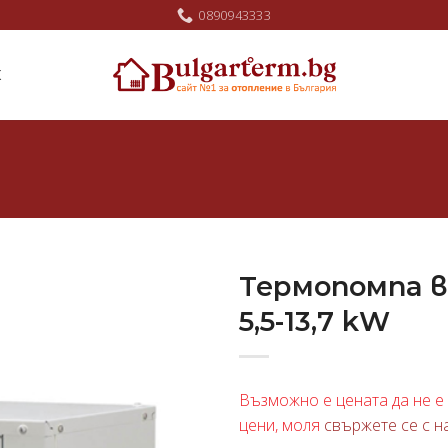
0890943333
Ж
Термопомпа в
5,5-13,7 kW
Добави
в
любими
Възможно е цената да не е 
цени, моля
свържете се с н