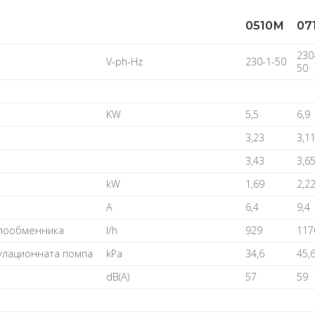
0510M
07
230
V-ph-Hz
230-1-50
50
KW
5,5
6,9
3,23
3,1
3,43
3,6
kW
1,69
2,2
A
6,4
9,4
плообменника
I/h
929
117
улационната помпа
kPa
34,6
45,
dB(A)
57
59