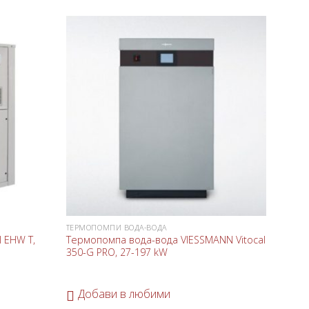
-10%
Добави
Добави
в
в
любими
любими
ТЕРМОПОМПИ ВОДА-ВОДА
ТЕРМО
 EHW T,
Термопомпа вода-вода VIESSMANN Vitocal
Термо
350-G PRO, 27-197 kW
Geo, 
16,62
Добави в любими
До