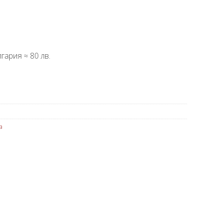
гария ≈ 80 лв.
а