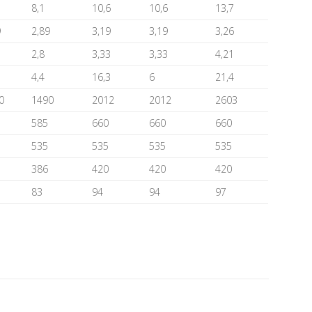
8,1
10,6
10,6
13,7
9
2,89
3,19
3,19
3,26
2,8
3,33
3,33
4,21
1
4,4
16,3
6
21,4
0
1490
2012
2012
2603
585
660
660
660
535
535
535
535
386
420
420
420
83
94
94
97