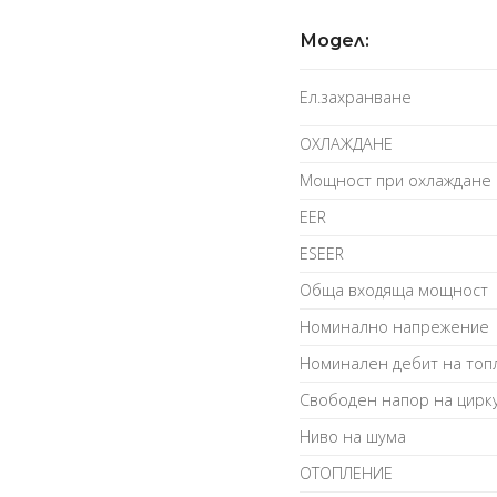
Модел:
Ел.захранване
ОХЛАЖДАНЕ
Мощност при охлаждане
EER
ESEER
Обща входяща мощност
Номинално напрежение
Номинален дебит на то
Свободен напор на цирк
Ниво на шума
ОТОПЛЕНИЕ