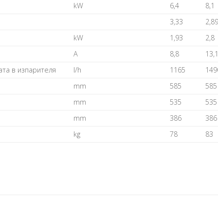
kW
6,4
8,1
3,33
2,8
kW
1,93
2,8
A
8,8
13,
та в изпарителя
I/h
1165
149
mm
585
585
mm
535
535
mm
386
386
kg
78
83