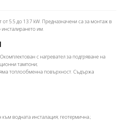
от 5.5 до 13.7 kW. Предназначени са за монтаж в
 инсталирането им.
M
 Окомплектован с нагревател за подгряване на
ационни тампони;
оляма топлообменна повърхност. Съдържа
н към водната инсталация; геотермична.;