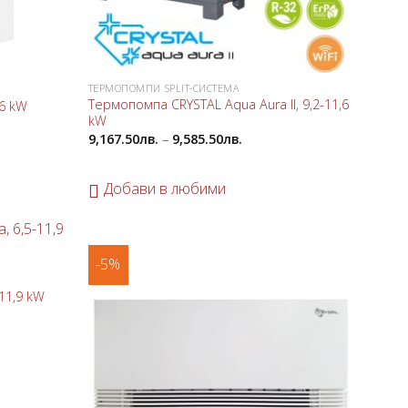
ТЕРМОПОМПИ SPLIT-СИСТЕМА
Термопомпа CRYSTAL Aqua Aura II, 9,2-11,6
16 kW
kW
9,167.50
лв.
–
9,585.50
лв.
Добави в любими
-5%
Добави
Добави
в
в
любими
любими
11,9 kW