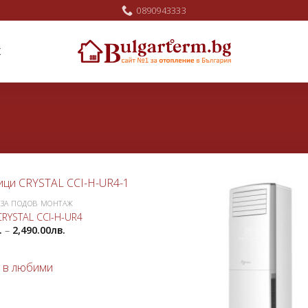
0890943333
Ж
ЗА ПОДОВ МОНТАЖ
Добави
CRYSTAL CCI-H-UR4
в
.
–
2,490.00
лв.
любими
 в любими