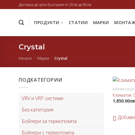
Skip
Доставка до цяла България от 20лв до 80лв
to
content
ПРОДУКТИ
СТАТИИ
МАРКИ
МОНТА
Crystal
Начало
/
Марки
/
Crystal
ПОДКАТЕГОРИИ
КЛИМАТИЦИ 
Климатик 
VRV и VRF системи
1,850.00
лв
Без категория
Добави
Бойлери за термопомпа
Бойлери с термопомпа