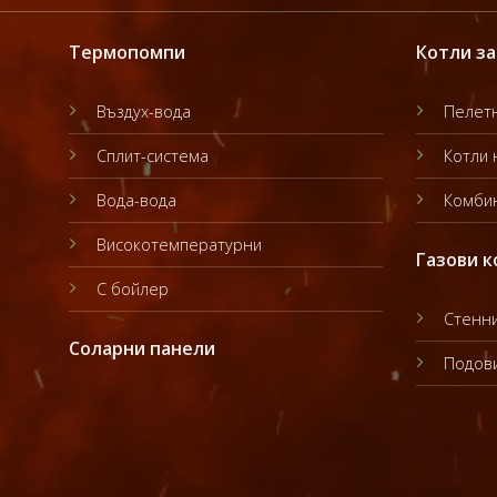
Термопомпи
Котли за
Въздух-вода
Пелетн
Сплит-система
Котли 
Вода-вода
Комбин
Високотемпературни
Газови к
С бойлер
Стенни
Соларни панели
Подови