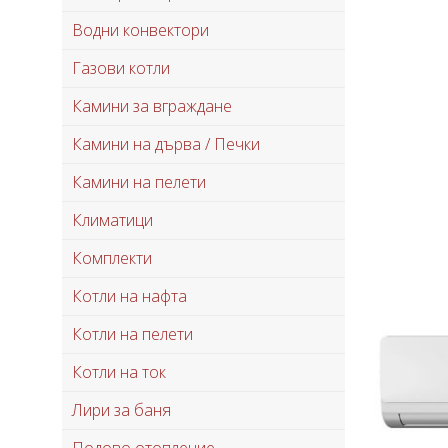
Водни конвектори
Газови котли
Камини за вграждане
Камини на дърва / Печки
Камини на пелети
Климатици
Комплекти
Котли на нафта
Котли на пелети
Котли на ток
Лири за баня
Подово отопление