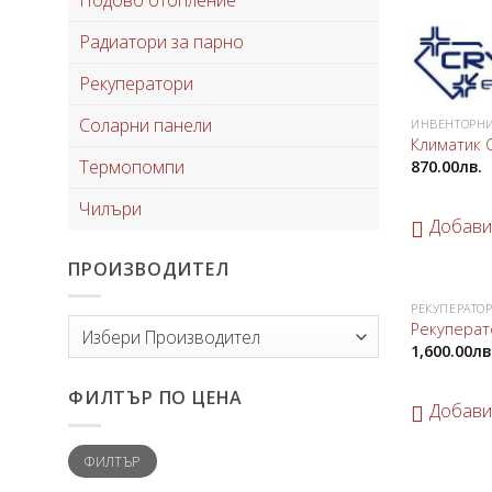
Радиатори за парно
Рекуператори
Соларни панели
ИНВЕНТОРНИ
Климатик 
Термопомпи
870.00
лв.
Чилъри
Добави
ПРОИЗВОДИТЕЛ
РЕКУПЕРАТО
Рекуперат
1,600.00
лв
ФИЛТЪР ПО ЦЕНА
Добави
Минимална
Максимална
ФИЛТЪР
цена
цена