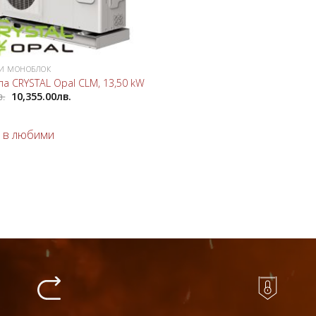
И МОНОБЛОК
а CRYSTAL Opal CLM, 13,50 kW
в.
10,355.00
лв.
 в любими