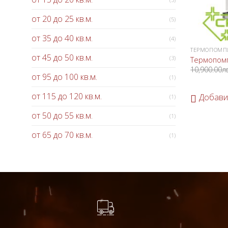
от 20 до 25 кв.м.
(5)
от 35 до 40 кв.м.
(4)
ТЕРМОПОМП
от 45 до 50 кв.м.
(3)
Термопомп
10,900.00
л
от 95 до 100 кв.м.
(1)
от 115 до 120 кв.м.
Добави
(1)
от 50 до 55 кв.м.
(1)
от 65 до 70 кв.м.
(1)