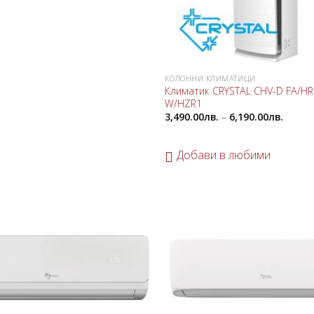
КОЛОННИ КЛИМАТИЦИ
Климатик CRYSTAL CHV-D FA/HR
W/HZR1
3,490.00
лв.
–
6,190.00
лв.
Добави в любими
Добави
в
любими