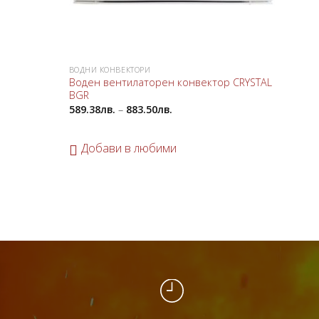
ВОДНИ КОНВЕКТОРИ
Воден вентилаторен конвектор CRYSTAL
BGR
589.38
лв.
–
883.50
лв.
Добави в любими