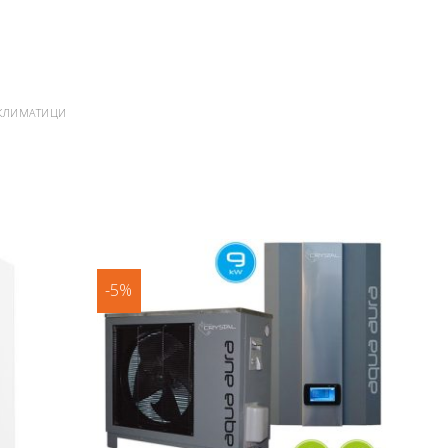
 КЛИМАТИЦИ
-5%
Добави
Добави
в
в
любими
любими