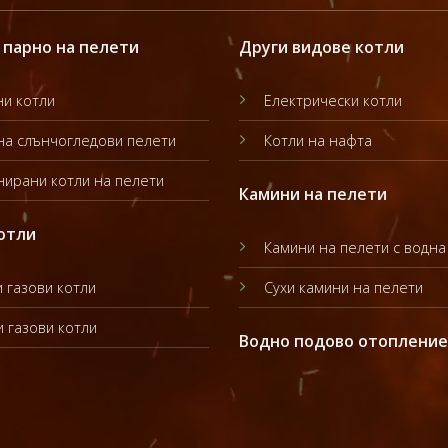
 парно на пелети
Други видове котли
и котли
Електрически котли
на слънчогледови пелети
Котли на нафта
ирани котли на пелети
Камини на пелети
отли
Камини на пелети с водна
 газови котли
Сухи камини на пелети
 газови котли
Водно подово отопление