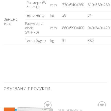
Размери (W
mm
730×540×260
810×580×280
* H * D)
Тегло нето
kg
28
34
Външно
Размери с
тяло
опак.
mm
860×590×400
940×640×420
(W×H×D)
Тегло бруто
kg
31
38.5
СВЪРЗАНИ ПРОДУКТИ
GREE КЛИМАТИЦИ