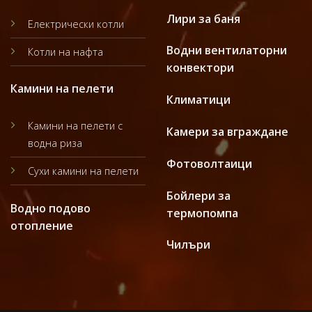
Лири за баня
Електрически котли
Водни вентилаторни
Котли на нафта
конвектори
Камини на пелети
Климатици
Камини на пелети с
Камери за вграждане
водна риза
Фотоволтаици
Сухи камини на пелети
Бойлери за
Водно подово
термопомпа
отопление
Чилъри