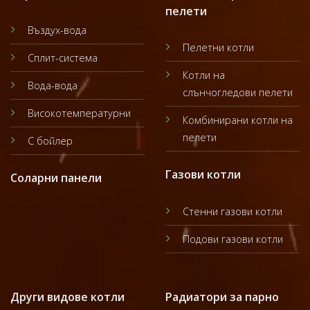
пелети
Въздух-вода
Пелетни котли
Сплит-система
Котли на
Вода-вода
слънчогледови пелети
Високотемпературни
Комбинирани котли на
пелети
С бойлер
Газови котли
Соларни панели
Стенни газови котли
Подови газови котли
Други видове котли
Радиатори за парно