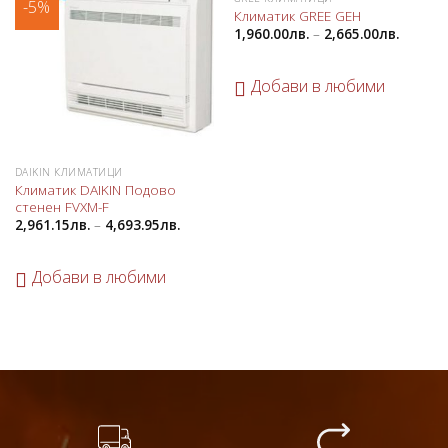
-5%
Добави
Добави
Климатик GREE GEH
в
в
1,960.00
лв.
–
2,665.00
лв.
любими
любими
Добави в любими
DAIKIN КЛИМАТИЦИ
Климатик DAIKIN Подово
стенен FVXМ-F
2,961.15
лв.
–
4,693.95
лв.
Добави в любими