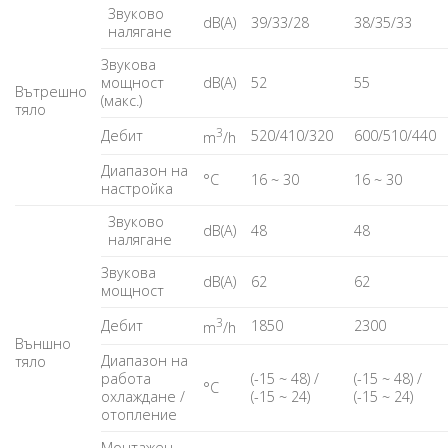
Звуково
dB(A)
39/33/28
38/35/33
налягане
Звукова
мощност
dB(A)
52
55
Вътрешно
(макс.)
тяло
3
Дебит
520/410/320
600/510/440
m
/h
Диапазон на
°C
16 ~ 30
16 ~ 30
настройка
Звуково
dB(A)
48
48
налягане
Звукова
dB(A)
62
62
мощност
3
Дебит
1850
2300
m
/h
Външно
Диапазон на
тяло
работа
(-15 ~ 48) /
(-15 ~ 48) /
°C
охлаждане /
(-15 ~ 24)
(-15 ~ 24)
отопление
Монтажен