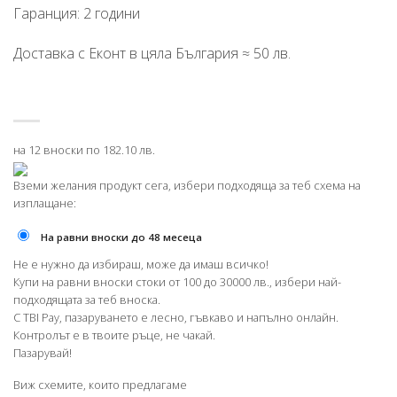
Гаранция: 2 години
Доставка с Еконт в цяла България ≈ 50 лв.
на 12 вноски по 182.10 лв.
Вземи желания продукт сега, избери подходяща за теб схема на
изплащане:
На равни вноски до 48 месеца
Не е нужно да избираш, може да имаш всичко!
Купи на равни вноски стоки от 100 до 30000 лв., избери най-
подходящата за теб вноска.
С TBI Pay, пазаруването е лесно, гъвкаво и напълно онлайн.
Контролът е в твоите ръце, не чакай.
Пазарувай!
Виж схемите, които предлагаме