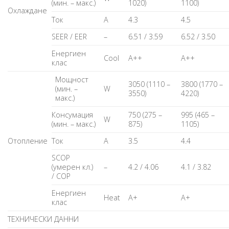
(мин. – макс.)
1020)
1100)
Охлаждане
Ток
A
4.3
4.5
SEER / EER
–
6.51 / 3.59
6.52 / 3.50
Енергиен
Cool
A++
A++
клас
Мощност
3050 (1110 –
3800 (1770 –
(мин. –
W
3550)
4220)
макс.)
Консумация
750 (275 –
995 (465 –
W
(мин. – макс.)
875)
1105)
Отопление
Ток
A
3.5
4.4
SCOP
(умерен кл.)
–
4.2 / 4.06
4.1 / 3.82
/ COP
Енергиен
Heat
А+
А+
клас
ТЕХНИЧЕСКИ ДАННИ