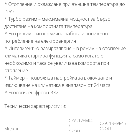
* Отопление и охлаждане при външна температура до
-15°С
* Турбо режим – максимална мощност за бързо
достигане на комфортната температура
* Еко режим – икономична работа и понижено
потребление на електроенергия
* Интелигентно размразяване – в режим на отопление
климатика стартира функцията само когато е
необходимо и така се увеличава комфорта при
отопление
* Таймер – позволява настройка за включване и
изключване на климатика в диапазон от 24 часа
* Екологичен фреон R32
Технически характеристики:
CZA-12HVR4
CZA-18HVR4 /
/
Модел
C2OU-
C2OU-