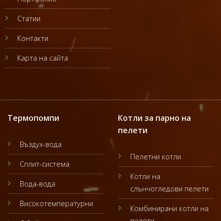
Статии
Контакти
Карта на сайта
Термопомпи
Котли за парно на
пелети
Въздух-вода
Пелетни котли
Сплит-система
Котли на
Вода-вода
слънчогледови пелети
Високотемпературни
Комбинирани котли на
пелети