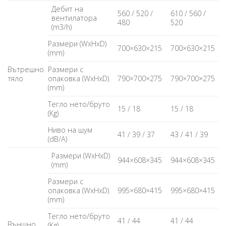
Дебит на
560 / 520 /
610 / 560 /
вентилатора
480
520
(m3/h)
Размери (WxHxD)
700×630×215
700×630×215
(mm)
Вътрешно
Размери с
тяло
опаковка (WxHxD)
790×700×275
790×700×275
(mm)
Тегло нето/бруто
15 / 18
15 / 18
(Kg)
Ниво на шум
41 / 39 / 37
43 / 41 / 39
(dB/A)
Размери (WxHxD)
944×608×345
944×608×345
(mm)
Размери с
опаковка (WxHxD)
995×680×415
995×680×415
(mm)
Тегло нето/бруто
41 / 44
41 / 44
Външно
(Kg)