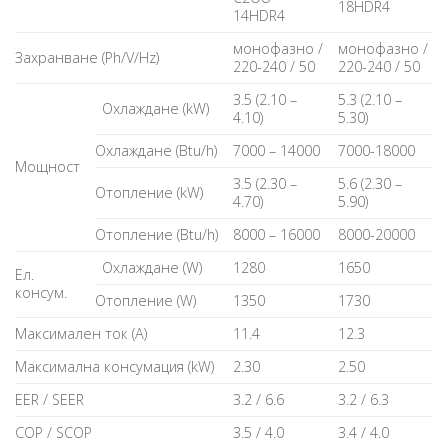
18HDR4
14HDR4
монофазно /
монофазно /
Захранване (Ph/V/Hz)
220-240 / 50
220-240 / 50
3.5 (2.10 –
5.3 (2.10 –
Охлаждане (kW)
4.10)
5.30)
Охлаждане (Btu/h)
7000 – 14000
7000-18000
Мощност
3.5 (2.30 –
5.6 (2.30 –
Отопление (kW)
4.70)
5.90)
Отопление (Btu/h)
8000 – 16000
8000-20000
Охлаждане (W)
1280
1650
Ел.
консум.
Отопление (W)
1350
1730
Максимален ток (А)
11.4
12.3
Максимална консумация (kW)
2.30
2.50
EER / SEER
3.2 / 6.6
3.2 / 6.3
COP / SCOP
3.5 / 4.0
3.4 / 4.0