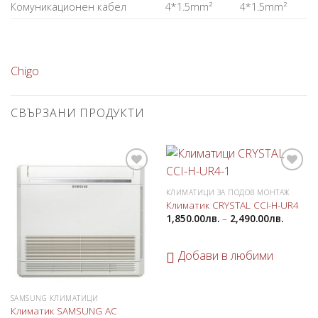
Комуникационен кабел
4*1.5mm²
4*1.5mm²
Chigo
СВЪРЗАНИ ПРОДУКТИ
Добави
Добави
в
в
КЛИМАТИЦИ ЗА ПОДОВ МОНТАЖ
любими
любими
Климатик CRYSTAL CCI-H-UR4
1,850.00
лв.
–
2,490.00
лв.
Добави в любими
SAMSUNG КЛИМАТИЦИ
Климатик SAMSUNG AC