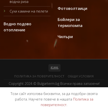
водна риза
Фотоволтаици
Сухи камини на пелети
Бойлери за
Водно подово
термопомпа
отопление
Чилъри
ПОЛИТИКА ЗА ПОВЕРИТЕЛНОСТ
ОБЩИ УСЛОВИЯ
Copyright 2024 ©
Bulgarterm.bg
Всички права запазени!
Този сайт използва бисквитки, за да подобри своята
работа. Научете повече в нашата
Политика за
поверителност
.