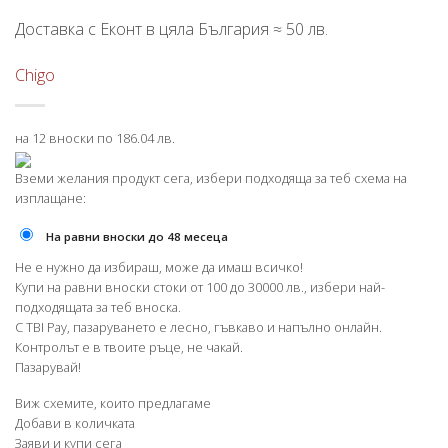
Доставка с Еконт в цяла България ≈ 50 лв.
Chigo
на 12 вноски по 186.04 лв.
Вземи желания продукт сега, избери подходяща за теб схема на
изплащане:
На равни вноски до 48 месеца
Не е нужно да избираш, може да имаш всичко!
Купи на равни вноски стоки от 100 до 30000 лв., избери най-
подходящата за теб вноска.
С TBI Pay, пазаруването е лесно, гъвкаво и напълно онлайн.
Контролът е в твоите ръце, не чакай.
Пазарувай!
Виж схемите, които предлагаме
Добави в количката
Заяви и купи сега