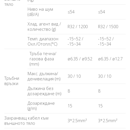
тяло
Ниво на шум
≤54
≤54
(dB/A)
Хлад. агент вид /
R32 / 1200
R32 / 1500
количество (g)
Темп. диапазон
-15~52 /
-15~52 /
Охл./Отопл.(°С)
-15~34
-15~34
Тръба течна/
газова фаза
ø6.35 / ø9.52
ø6.35 / ø12.7
(mm)
Макс. дължина/
30 / 10
30 / 10
Тръбни
денивелация (m)
връзки
Дължина без
8
8
дозареждане (m)
Дозареждане
15
15
(g/m)
Захранващ кабел към
3*2.5mm²
3*2.5mm²
външното тяло