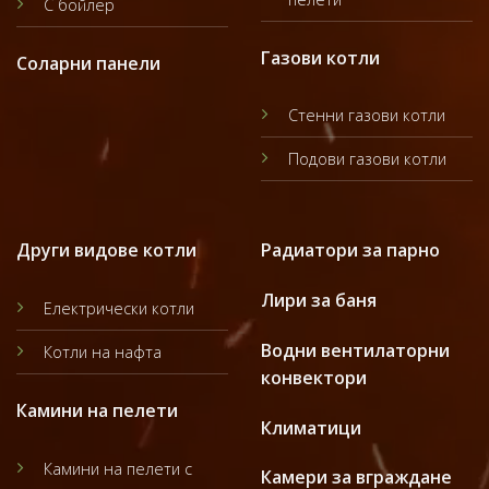
С бойлер
Газови котли
Соларни панели
Стенни газови котли
Подови газови котли
Други видове котли
Радиатори за парно
Лири за баня
Електрически котли
Водни вентилаторни
Котли на нафта
конвектори
Камини на пелети
Климатици
Камини на пелети с
Камери за вграждане