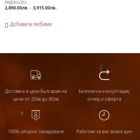
RNJDKG/EU
2,890.00
лв.
–
3,915.00
лв.
Добави в любими
Доставка в цяла България на
Безплатна консултация,
цени от 20лв до 80лв
оглед и оферта
100% сигурно пазаруване
Работим за вас всеки ден