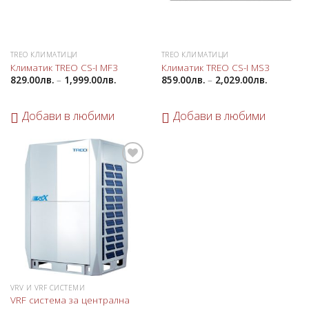
TREO КЛИМАТИЦИ
TREO КЛИМАТИЦИ
Климатик TREO CS-I MF3
Климатик TREO CS-I MS3
829.00
лв.
–
1,999.00
лв.
859.00
лв.
–
2,029.00
лв.
Добави в любими
Добави в любими
Добави
в
любими
VRV И VRF СИСТЕМИ
VRF система за централна