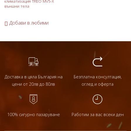
климатизация TREO MV5-X
външни тела
Добави в любими
Доставка в цяла България на
Безплатна консултация,
цени от 20лв до 80лв
оглед и оферта
100% сигурно пазаруване
Работим за вас всеки ден