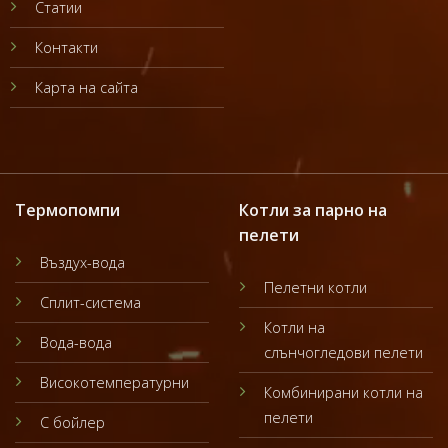
Статии
Контакти
Карта на сайта
Термопомпи
Котли за парно на
пелети
Въздух-вода
Пелетни котли
Сплит-система
Котли на
Вода-вода
слънчогледови пелети
Високотемпературни
Комбинирани котли на
пелети
С бойлер