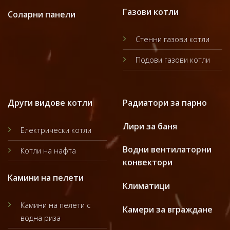
Газови котли
Соларни панели
Стенни газови котли
Подови газови котли
Други видове котли
Радиатори за парно
Лири за баня
Електрически котли
Водни вентилаторни
Котли на нафта
конвектори
Камини на пелети
Климатици
Камини на пелети с
Камери за вграждане
водна риза