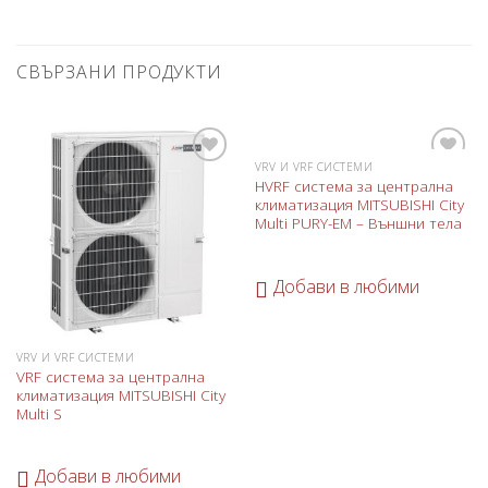
СВЪРЗАНИ ПРОДУКТИ
VRV И VRF СИСТЕМИ
Добави
Добави
HVRF система за централна
в
в
климатизация MITSUBISHI City
любими
любими
Multi PURY-EM – Външни тела
Добави в любими
VRV И VRF СИСТЕМИ
VRF система за централна
климатизация MITSUBISHI City
Multi S
Добави в любими