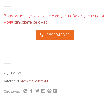
Възможно е цената да не е актуална. За актуални цени,
моля
свържете се с нас
.
0890943333
Код:
TX1099
Категория:
VRV и VRF системи
Сподели: