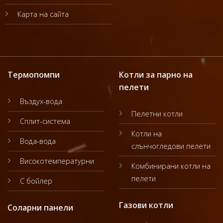
Карта на сайта
Термопомпи
Котли за парно на
пелети
Въздух-вода
Пелетни котли
Сплит-система
Котли на
Вода-вода
слънчогледови пелети
Високотемпературни
Комбинирани котли на
пелети
С бойлер
Газови котли
Соларни панели