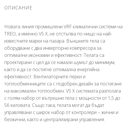
ОПИСАНИЕ
Новата линия промишлени VRF климатични системи на
TREO, а именно V5 X, не отстъпва по нищо на най-
известните марки на пазара. Външните тела са
оборудвани с два инверторни компресора за
оптимални икономии и ефективност. Телата са
проектирани с цел да се намали шумът до минимум,
както и да се постигне оптимална енергийна
ефективност. Вентилаторните перки и
топлообменниците са с подобрен дизайн за постигане
на максимален топлообмен. V5 X системата разполага
с голям набор от вътрешни тела с мощности от 1,5 до
56 киловата. Също така, телата могат да бъдат
управлявани с широк набор от контролери – жични и
безжични, както и централизирани управления.