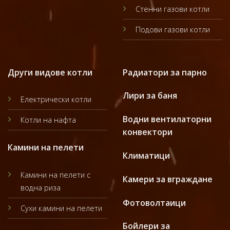
Стенни газови котли
Подови газови котли
Други видове котли
Радиатори за парно
Лири за баня
Електрически котли
Водни вентилаторни
Котли на нафта
конвектори
Камини на пелети
Климатици
Камини на пелети с
Камери за вграждане
водна риза
Фотоволтаици
Сухи камини на пелети
Бойлери за