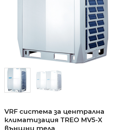
VRF система за централна
климатизация TREO MV5-X
външни тела