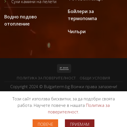
Сухи камини на пелети
Бойлери за
Водно подово
термопомпа
отопление
Чилъри
ПОЛИТИКА ЗА ПОВЕРИТЕЛНОСТ
ОБЩИ УСЛОВИЯ
Copyright 2024 ©
Bulgarterm.bg
Всички права запазени!
Този сайт използва бисквитки, за да подобри своята
работа. Научете повече в нашата
Политика за
поверителност
.
ПОВЕЧЕ
ПРИЕМАМ