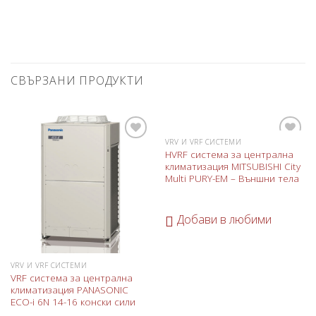
СВЪРЗАНИ ПРОДУКТИ
VRV И VRF СИСТЕМИ
Добави
Добави
HVRF система за централна
в
в
климатизация MITSUBISHI City
любими
любими
Multi PURY-EM – Външни тела
Добави в любими
VRV И VRF СИСТЕМИ
VRF система за централна
климатизация PANASONIC
ECO-i 6N 14-16 конски сили