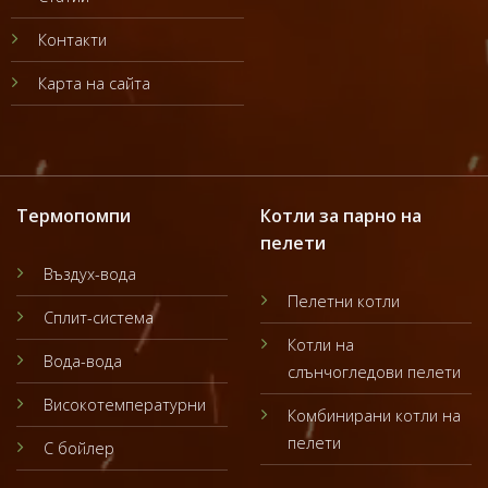
Контакти
Карта на сайта
Термопомпи
Котли за парно на
пелети
Въздух-вода
Пелетни котли
Сплит-система
Котли на
Вода-вода
слънчогледови пелети
Високотемпературни
Комбинирани котли на
пелети
С бойлер