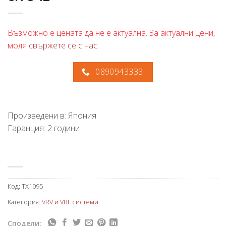
Възможно е цената да не е актуална. За актуални цени,
моля
свържете се с нас
.
0890943333
Произведени в: Япония
Гаранция: 2 години
Код:
TX1095
Категория:
VRV и VRF системи
Сподели: