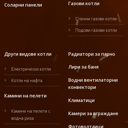
Газови котли
Соларни панели
Стенни газови котли
Подови газови котли
Други видове котли
Радиатори за парно
Лири за баня
Електрически котли
Водни вентилаторни
Котли на нафта
конвектори
Камини на пелети
Климатици
Камини на пелети с
Камери за вграждане
водна риза
Фотоволтаици