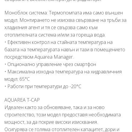
Моноблок система: Термопомпата има само външен
модул. Монтирането не изисква свързване на тръби за
хладилния агент и тя се свързва само към
отоплителната система и/или за гореща вода.
• Ефективен контрол на стайната температура на
базата на температурата навън и тази в помещението
посредством Aquarea Manager.
• Опционално управление чрез смартфон
• Максимална изходна температура на хидравличния
модул: 65°C
• Работи при температури до -20°C
AQUAREA T-CAP
Идеален както за обновяване, така и за ново
строителство, този модел предоставя необходимата
мощност, за да покрие високи изисквания.
Осигурява се голяма отоплителен капацитет, дори и