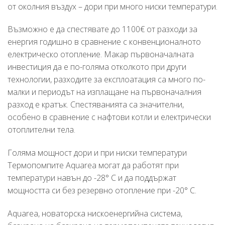
от околния въздух – дори при много ниски температури.
Възможно е да спестявате до 1100€ от разходи за
енергия годишно в сравнение с конвенционалното
електрическо отопление. Макар първоначалната
инвестиция да е по-голяма отколкото при други
технологии, разходите за експлоатация са много по-
малки и периодът на изплащане на първоначалния
разход е кратък. Спестяванията са значителни,
особено в сравнение с нафтови котли и електрически
отоплителни тела.
Голяма мощност дори и при ниски температури
Термопомпите Aquarea могат да работят при
температури навън до -28° C и да поддържат
мощността си без резервно отопление при -20° C.
Aquarea, новаторска нискоенергийна система,