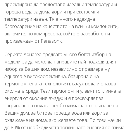
проектирана да предоставя идеални температури и
гореща вода за дома дори и при екстремни
температури навън. Тя е много надеждна
благодарение на качеството на всички компоненти,
включително компресора, който е разработен и
произвеждан от Panasonic.
Серията Aquarea предлага много богат избор на
модели, за да може да направите най-подходящият
избор за Вашия дом, независимо от размера му.
Aquarea е високоефективна, базирана е на
термопомпената технология въздух-вода и опазва
околната среда. Тези термопомпи улавят топлинната
енергия от околния въздух и я прехвърлят за
загряване на водата, необходима за отопляване на
Вашия дом, за битова гореща вода или дори за
охлаждане на дома, ако желаете това. По този начин
до 80% от необходимата топлинната енергия се взима