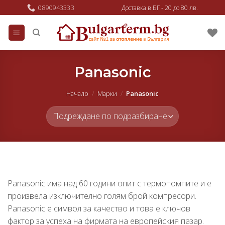
Skip
0890943333
Доставка в БГ - 20 до 80 лв.
to
content
Panasonic
Начало
/
Марки
/
Panasonic
Panasonic има над 60 години опит с термопомпите и е
произвела изключително голям брой компресори.
Panasonic е символ за качество и това е ключов
фактор за успеха на фирмата на европейския пазар.