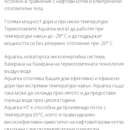
особено в сравнение с нафтови котли и електрически
отоплителни тела.
Голяма мощност дори и при ниски температури
Термопомпите Aquarea могат да работят при
температури навън до -28° C и да поддържат
мощността си без резервно отопление при -20° C.
Aquarea, новаторска нискоенергийна система,
базирана на базирана на термопомпената технология
въздух-вода
Aquarea отоплява Вашия дом ефективно и ефикасно
дори при екстремни температури навън. Aquarea също
така може да охлажда през лятото и да предоставя
гореща вода през цялата година.
Aquarea HT е способна да произвежда поток с
температура 65°C, което я прави идеален
високоефективен заместител на нафтови/газови котли,
свързани с високотемпературни радиатори.