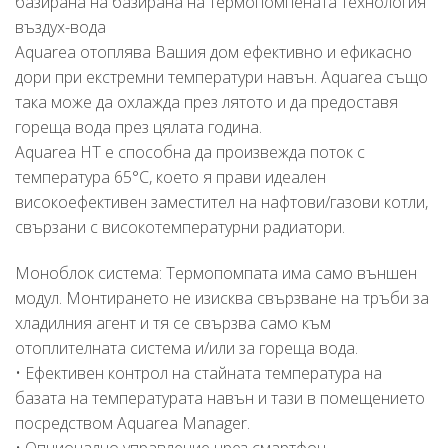
базирана на базирана на термопомпената технология
въздух-вода
Aquarea отоплява Вашия дом ефективно и ефикасно
дори при екстремни температури навън. Aquarea също
така може да охлажда през лятото и да предоставя
гореща вода през цялата година.
Aquarea HT е способна да произвежда поток с
температура 65°C, което я прави идеален
високоефективен заместител на нафтови/газови котли,
свързани с високотемпературни радиатори.
Моноблок система: Термопомпата има само външен
модул. Монтирането не изисква свързване на тръби за
хладилния агент и тя се свързва само към
отоплителната система и/или за гореща вода.
• Ефективен контрол на стайната температура на
базата на температурата навън и тази в помещението
посредством Aquarea Manager.
• Опционално управление чрез смартфон