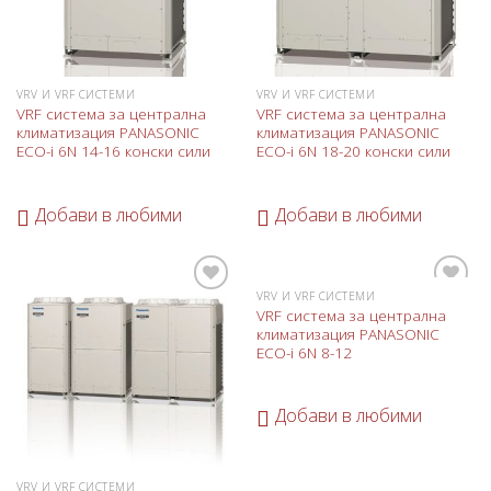
VRV И VRF СИСТЕМИ
VRV И VRF СИСТЕМИ
VRF система за централна
VRF система за централна
климатизация PANASONIC
климатизация PANASONIC
ECO-i 6N 14-16 конски сили
ECO-i 6N 18-20 конски сили
Добави в любими
Добави в любими
VRV И VRF СИСТЕМИ
Добави
Добави
VRF система за централна
в
в
климатизация PANASONIC
любими
любими
ECO-i 6N 8-12
Добави в любими
VRV И VRF СИСТЕМИ