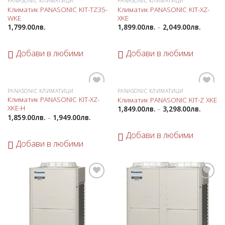
PANASONIC КЛИМАТИЦИ
PANASONIC КЛИМАТИЦИ
Добави
Добави
Климатик PANASONIC KIT-TZ35-
Климатик PANASONIC KIT-XZ-
в
в
WKE
XKE
любими
любими
1,799.00
лв.
1,899.00
лв.
–
2,049.00
лв.
Добави в любими
Добави в любими
PANASONIC КЛИМАТИЦИ
PANASONIC КЛИМАТИЦИ
Добави
Добави
Климатик PANASONIC KIT-XZ-
Климатик PANASONIC KIT-Z XKE
в
в
XKE-H
1,849.00
лв.
–
3,298.00
лв.
любими
любими
1,859.00
лв.
–
1,949.00
лв.
Добави в любими
Добави в любими
Добави
Добави
в
в
любими
любими