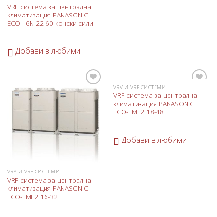
VRF система за централна
климатизация PANASONIC
ECO-i 6N 22-60 конски сили
Добави в любими
VRV И VRF СИСТЕМИ
Добави
Добави
VRF система за централна
в
в
климатизация PANASONIC
любими
любими
ECO-i MF2 18-48
Добави в любими
VRV И VRF СИСТЕМИ
VRF система за централна
климатизация PANASONIC
ECO-i MF2 16-32