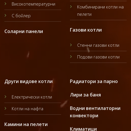
Високотемпературни
Комбинирани котли на
пелети
С бойлер
Газови котли
Соларни панели
Стенни газови котли
Подови газови котли
Други видове котли
Радиатори за парно
Лири за баня
Електрически котли
Водни вентилаторни
Котли на нафта
конвектори
Камини на пелети
Климатици