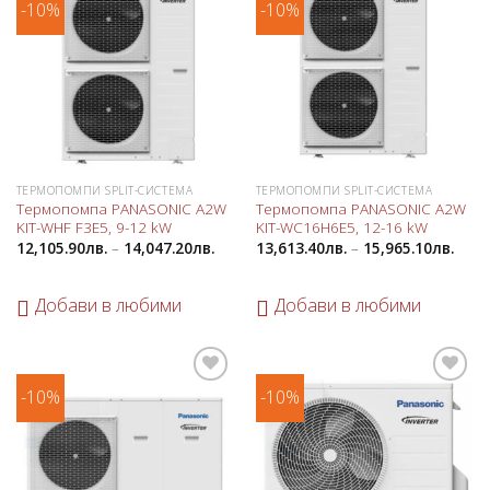
-10%
-10%
Добави
Добави
в
в
любими
любими
ТЕРМОПОМПИ SPLIT-СИСТЕМА
ТЕРМОПОМПИ SPLIT-СИСТЕМА
Термопомпа PANASONIC A2W
Термопомпа PANASONIC A2W
KIT-WHF F3E5, 9-12 kW
KIT-WC16H6E5, 12-16 kW
12,105.90
лв.
–
14,047.20
лв.
13,613.40
лв.
–
15,965.10
лв.
Добави в любими
Добави в любими
-10%
-10%
Добави
Добави
в
в
любими
любими