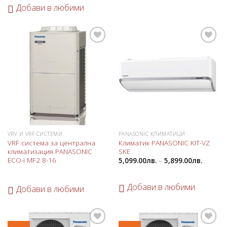
Добави в любими
Добави
Добави
в
в
любими
любими
VRV И VRF СИСТЕМИ
PANASONIC КЛИМАТИЦИ
VRF система за централна
Климатик PANASONIC KIT-VZ
климатизация PANASONIC
SKE
ECO-i MF2 8-16
5,099.00
лв.
–
5,899.00
лв.
Добави в любими
Добави в любими