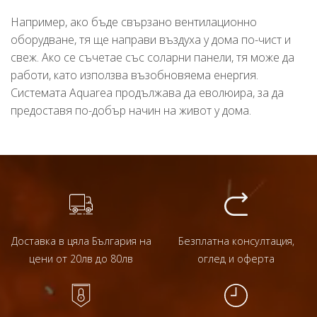
Например, ако бъде свързано вентилационно
оборудване, тя ще направи въздуха у дома по-чист и
свеж. Ако се съчетае със соларни панели, тя може да
работи, като използва възобновяема енергия.
Системата Aquarea продължава да еволюира, за да
предоставя по-добър начин на живот у дома.
Доставка в цяла България на
Безплатна консултация,
цени от 20лв до 80лв
оглед и оферта