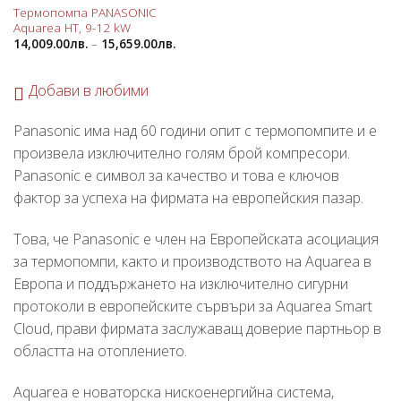
Термопомпа PANASONIC
Aquarea HT, 9-12 kW
14,009.00
лв.
–
15,659.00
лв.
Добави в любими
Panasonic има над 60 години опит с термопомпите и е
произвела изключително голям брой компресори.
Panasonic е символ за качество и това е ключов
фактор за успеха на фирмата на европейския пазар.
Това, че Panasonic е член на Европейската асоциация
за термопомпи, както и производството на Aquarea в
Европа и поддържането на изключително сигурни
протоколи в европейските сървъри за Aquarea Smart
Cloud, прави фирмата заслужаващ доверие партньор в
областта на отоплението.
Aquarea е новаторска нискоенергийна система,