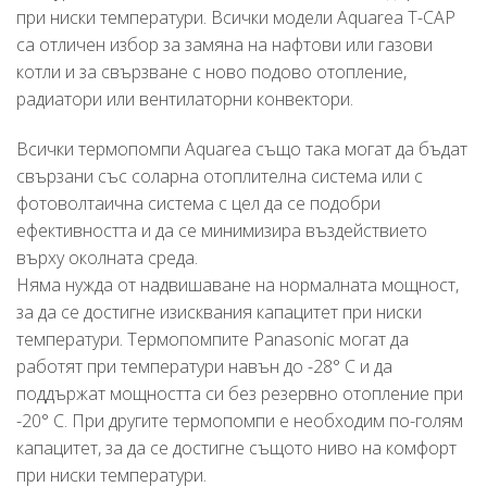
при ниски температури. Всички модели Aquarea T-CAP
са отличен избор за замяна на нафтови или газови
котли и за свързване с ново подово отопление,
радиатори или вентилаторни конвектори.
Всички термопомпи Aquarea също така могат да бъдат
свързани със соларна отоплителна система или с
фотоволтаична система с цел да се подобри
ефективността и да се минимизира въздействието
върху околната среда.
Няма нужда от надвишаване на нормалната мощност,
за да се достигне изисквания капацитет при ниски
температури. Термопомпите Panasonic могат да
работят при температури навън до -28° C и да
поддържат мощността си без резервно отопление при
-20° C. При другите термопомпи е необходим по-голям
капацитет, за да се достигне същото ниво на комфорт
при ниски температури.