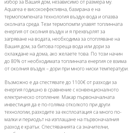
избор за Вашия дом, независимо от размера му.
Aquarea е високоефективна, базирана е на
термопомпената технология въздух-вода и опазва
околната среда. Тези термопомпи улавят топлинната
енергия от околния въздух и я прехвърлят за
загряване на водата, необходима за отопляване на
Вашия дом, за битова гореща вода или дори за
охлаждане на дома, ако желаете това. По този начин
до 80% от необходимата топлинната енергия се взима
от околния въздух – дори при много ниски температури.
Възможно е да спестявате до 1100€ от разходи за
енергия годишно в сравнение с конвенционалното
електрическо отопление. Макар първоначалната
инвестиция да е по-голяма отколкото при други
технологии, разходите за експлоатация са много по-
малки и периодът на изплащане на първоначалния
разход е кратък. Спестяванията са значителни,