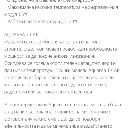
• Максимална изходна температура на хидравличния
модул: 65°C
• Работи при температури до -20°C
AQUAREA T-CAP
Идеален както за обновяване, така и за ново
строителство, този модел предоставя необходимата
мощност, за да покрие високи изисквания.
Осигурява се голяма отоплителен капацитет, дори и
при ниски температури. Всички модели Aquarea T-CAP
са отличен избор за замяна на нафтови или газови
котли и за свързване с ново подово отопление,
радиатори или вентилаторни конвектори.
Всички термопомпи Aquarea също така могат да бъдат
свързани със соларна отоплителна система или с
фотоволтаична система с цел да се подобри
ефективността и да се минимизира въздействието