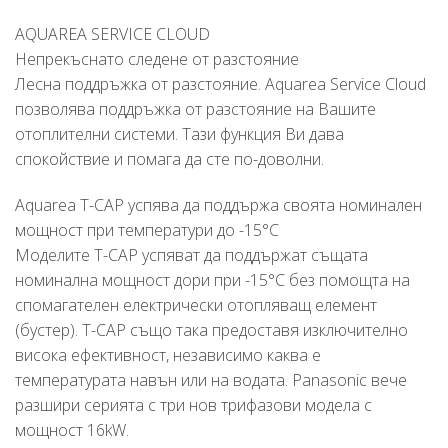
AQUAREA SERVICE CLOUD
Непрекъснато следене от разстояние
Лесна поддръжка от разстояние. Aquarea Service Cloud
позволява поддръжка от разстояние на Вашите
отоплителни системи. Тази функция Ви дава
спокойствие и помага да сте по-доволни.
Aquarea T-CAP успява да поддържа своята номинален
мощност при температури до -15°C
Моделите T-CAP успяват да поддържат същата
номинална мощност дори при -15°C без помощта на
спомагателен електрически отопляващ елемент
(бустер). T-CAP също така предоставя изключително
висока ефективност, независимо каква е
температурата навън или на водата. Panasonic вече
разшири серията с три нов трифазови модела с
мощност 16kW.