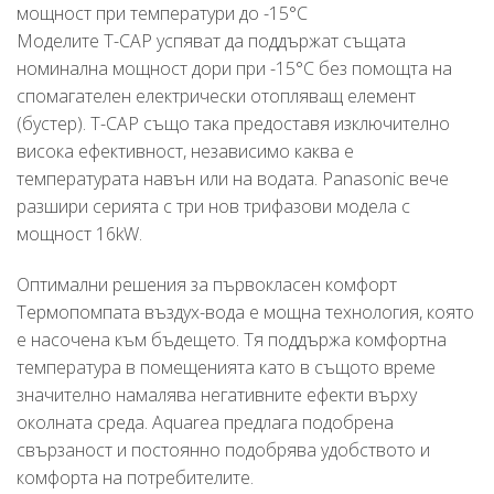
мощност при температури до -15°C
Моделите T-CAP успяват да поддържат същата
номинална мощност дори при -15°C без помощта на
спомагателен електрически отопляващ елемент
(бустер). T-CAP също така предоставя изключително
висока ефективност, независимо каква е
температурата навън или на водата. Panasonic вече
разшири серията с три нов трифазови модела с
мощност 16kW.
Оптимални решения за първокласен комфорт
Термопомпата въздух-вода е мощна технология, която
е насочена към бъдещето. Тя поддържа комфортна
температура в помещенията като в същото време
значително намалява негативните ефекти върху
околната среда. Aquarea предлага подобрена
свързаност и постоянно подобрява удобството и
комфорта на потребителите.