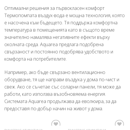
Оптимални решения за първокласен комфорт
Термопомпата въздух-вода е мощна технология, която
е насочена към бъдещето. Тя поддържа комфортна
температура в помещенията като в същото време
значително намалява негативните ефекти върху
околната среда. Aquarea предлага подобрена
свързаност и постоянно подобрява удобството и
комфорта на потребителите.
Например, ако бъде свързано вентилационно
оборудване, тя ще направи въздуха у дома по-чист и
свеж. Ако се съчетае със соларни панели, тя може да
работи, като използва възобновяема енергия.
Системата Aquarea продължава да еволюира, за да
предоставя по-добър начин на живот у дома.