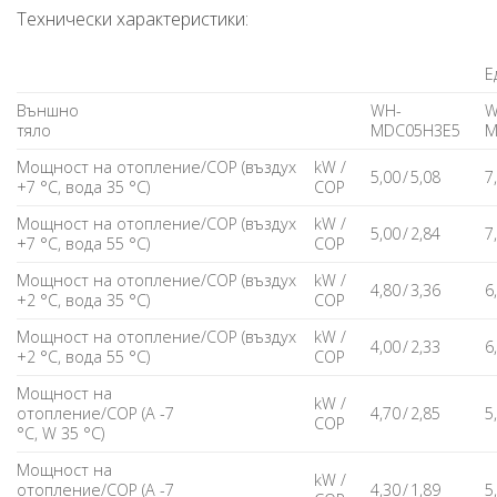
Технически характеристики:
Е
Външно
WH-
W
тяло
MDC05H3E5
M
Мощност на отопление/COP (въздух
kW /
5,00 / 5,08
7
+7 °C, вода 35 °C)
COP
Мощност на отопление/COP (въздух
kW /
5,00 / 2,84
7
+7 °C, вода 55 °C)
COP
Мощност на отопление/COP (въздух
kW /
4,80 / 3,36
6
+2 °C, вода 35 °C)
COP
Мощност на отопление/COP (въздух
kW /
4,00 / 2,33
6
+2 °C, вода 55 °C)
COP
Мощност на
kW /
отопление/COP (A -7
4,70 / 2,85
5
COP
°C, W 35 °C)
Мощност на
kW /
отопление/COP (A -7
4,30 / 1,89
5