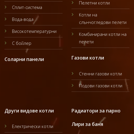
Пелетни котли
Сплит-система
Котли на
Вода-вода
слънчогледови пелети
Високотемпературни
Комбинирани котли на
пелети
С бойлер
Газови котли
Соларни панели
Стенни газови котли
Подови газови котли
Други видове котли
Радиатори за парно
Лири за баня
Електрически котли