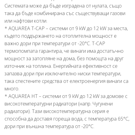
Системата може да бъде изградена от нулата, също
така да бъде комбинирана със съществуващи газови
или нафтови котли.
* AQUAREA T-CAP – системи от 9 kW до 12 kW за места,
където поддържането на отоплителна мощност е
важно дори при температури от -20°C. T-CAP
термопомпата гарантира, че винаги има достатъчно
мощност за затопляне на дома, без помощта на друг
източник на топлина. Енергийната ефективност се
запазва дори при изключително ниски температури,
така спестените средства от електроенергия винаги са
много.
* AQUAREA HT – системи от 9 kW до 12 kW за домове с
високотемпературни радиатори (напр. Чугунени
радиатори). Тази високотемпературна серия е
способна да доставя гореща вода, с температура 65°C,
дори при външна температура от -20°C.