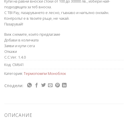
Купи на равни вноски стоки от 100 до 30000 лв., избери най-
подходящата за теб вноска.
С TBI Pay, пазаруването е лесно, гъвкаво и напълно онлайн.
Контролът е в твоите ръце, не чакай.
Пазарувай!
Виж схемите, които предлагаме
Добави в количката
Заяви и купи сега
Откажи
C.C.Ver. 1.4.0
Код:
CM641
Категория:
Термопомпи Моноблок
Сподели:
ОПИСАНИЕ