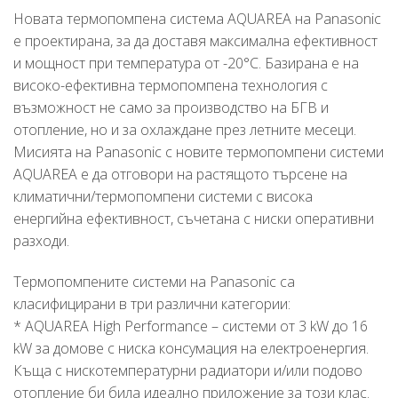
Новата термопомпена система AQUAREA на Panasonic
е проектирана, за да доставя максимална ефективност
и мощност при температура от -20°C. Базирана е на
високо-ефективна термопомпена технология с
възможност не само за производство на БГВ и
отопление, но и за охлаждане през летните месеци.
Мисията на Panasonic с новите термопомпени системи
AQUAREA е да отговори на растящото търсене на
климатични/термопомпени системи с висока
енергийна ефективност, съчетана с ниски оперативни
разходи.
Термопомпените системи на Panasonic са
класифицирани в три различни категории:
* AQUAREA High Performance – системи от 3 kW до 16
kW за домове с ниска консумация на електроенергия.
Къща с нискотемпературни радиатори и/или подово
отопление би била идеално приложение за този клас.