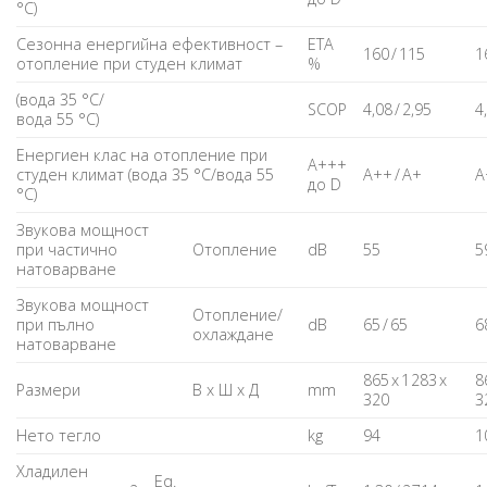
°C)
Сезонна енергийна ефективност –
ETA
160 / 115
1
отопление при студен климат
%
(вода 35 °C/
SCOP
4,08 / 2,95
4
вода 55 °C)
Енергиен клас на отопление при
A+++
студен климат (вода 35 °C/вода 55
A++ / A+
A
до D
°C)
Звукова мощност
при частично
Отопление
dB
55
5
натоварване
Звукова мощност
Отопление/
при пълно
dB
65 / 65
6
охлаждане
натоварване
865 x 1 283 x
8
Размери
В x Ш x Д
mm
320
3
Нето тегло
kg
94
1
Хладилен
Eq.