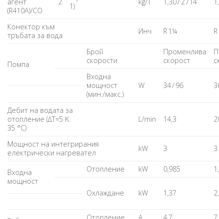
агент
2
kg/T
1,30 / 2 714
1
1)
(R410A)/CO
Конектор към
Инч
R 1¼
R
тръбата за вода
Брой
Променлива
П
скорости
скорост
с
Помпа
Входна
мощност
W
34 / 96
3
(мин./макс.)
Дебит на водата за
отопление (∆T=5 K.
L/min
14,3
2
35 °C)
Мощност на интегрирания
kW
3
3
електрически нагревател
Отопление
kW
0,985
1
Входна
мощност
Охлаждане
kW
1,37
2
Отопление
A
4,7
7