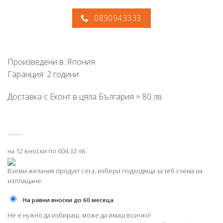
0890943333
Произведени в: Япония
Гаранция: 2 години
Доставка с Еконт в цяла България ≈ 80 лв.
на 12 вноски по 604.32 лв.
Вземи желания продукт сега, избери подходяща за теб схема на
изплащане:
На равни вноски до 60 месеца
Не е нужно да избираш, може да имаш всичко!