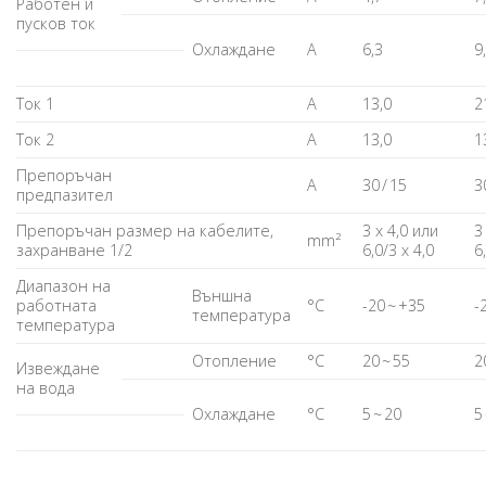
Работен и
пусков ток
Охлаждане
A
6,3
9
Ток 1
A
13,0
2
Ток 2
A
13,0
1
Препоръчан
A
30 / 15
3
предпазител
Препоръчан размер на кабелите,
3 x 4,0 или
3
mm²
захранване 1/2
6,0/3 x 4,0
6
Диапазон на
Външна
работната
°C
-20 ~ +35
-
температура
температура
Отопление
°C
20 ~ 55
2
Извеждане
на вода
Охлаждане
°C
5 ~ 20
5