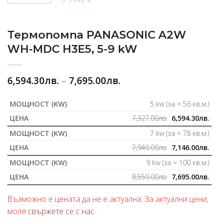
Термопомпа PANASONIC A2W
WH-MDC H3E5, 5-9 kW
6,594.30
лв.
–
7,695.00
лв.
5 kw (за ≈ 56 кв.м.)
7,327.00
лв.
6,594.30
лв.
7 kw (за ≈ 78 кв.м.)
7,940.00
лв.
7,146.00
лв.
9 kw (за ≈ 100 кв.м.)
8,550.00
лв.
7,695.00
лв.
Възможно е цената да не е актуална. За актуални цени,
моля
свържете се с нас
.