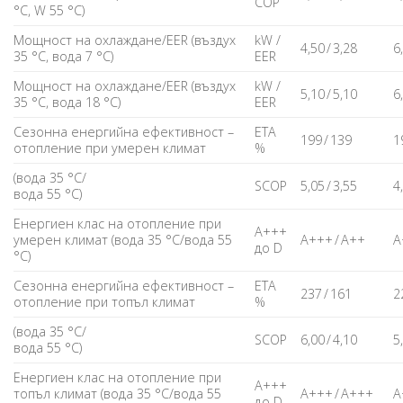
COP
°C, W 55 °C)
Мощност на охлаждане/EER (въздух
kW /
4,50 / 3,28
6
35 °C, вода 7 °C)
EER
Мощност на охлаждане/EER (въздух
kW /
5,10 / 5,10
6
35 °C, вода 18 °C)
EER
Сезонна енергийна ефективност –
ETA
199 / 139
1
отопление при умерен климат
%
(вода 35 °C/
SCOP
5,05 / 3,55
4
вода 55 °C)
Енергиен клас на отопление при
A+++
умерен климат (вода 35 °C/вода 55
A+++ / A++
A
до D
°C)
Сезонна енергийна ефективност –
ETA
237 / 161
2
отопление при топъл климат
%
(вода 35 °C/
SCOP
6,00 / 4,10
5
вода 55 °C)
Енергиен клас на отопление при
A+++
топъл климат (вода 35 °C/вода 55
A+++ / A+++
A
до D