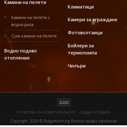
Камини на пелети
Климатици
Камини на пелети с
Камери за вграждане
водна риза
Фотоволтаици
Сухи камини на пелети
Бойлери за
Водно подово
термопомпа
отопление
Чилъри
ПОЛИТИКА ЗА ПОВЕРИТЕЛНОСТ
ОБЩИ УСЛОВИЯ
Copyright 2024 ©
Bulgarterm.bg
Всички права запазени!