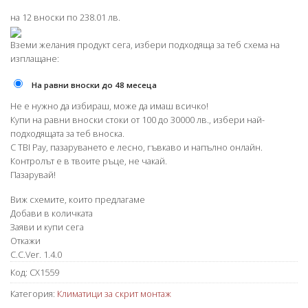
на 12 вноски по 238.01 лв.
Вземи желания продукт сега, избери подходяща за теб схема на
изплащане:
На равни вноски до 48 месеца
Не е нужно да избираш, може да имаш всичко!
Купи на равни вноски стоки от 100 до 30000 лв., избери най-
подходящата за теб вноска.
С TBI Pay, пазаруването е лесно, гъвкаво и напълно онлайн.
Контролът е в твоите ръце, не чакай.
Пазарувай!
Виж схемите, които предлагаме
Добави в количката
Заяви и купи сега
Откажи
C.C.Ver. 1.4.0
Код:
CX1559
Категория:
Климатици за скрит монтаж