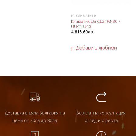
LG КЛИМАТИЦИ
Климатик LG CL24F.N30 /
UUC1.U40
4,815.60
лв.
Добави в любими
Доставка в цяла България на
Безплатна консултация,
цени от 20лв до 80лв
оглед и оферта