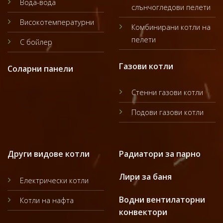
Вода-вода
слънчогледови пелети
Високотемпературни
Комбинирани котли на
пелети
С бойлер
Газови котли
Соларни панели
Стенни газови котли
Подови газови котли
Други видове котли
Радиатори за парно
Лири за баня
Електрически котли
Водни вентилаторни
Котли на нафта
конвектори