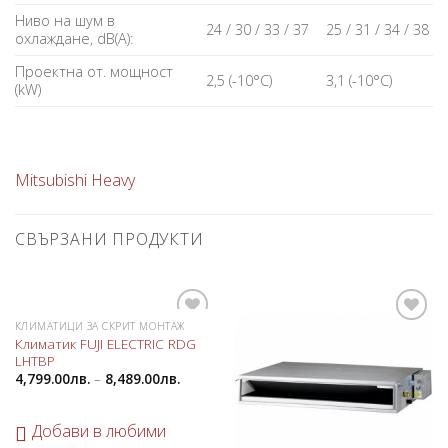
Ниво на шум в
24 / 30 / 33 / 37
25 / 31 / 34 / 38
охлаждане, dB(A):
Проектна от. мощност
2,5 (-10°С)
3,1 (-10°С)
(kW)
Mitsubishi Heavy
СВЪРЗАНИ ПРОДУКТИ
КЛИМАТИЦИ ЗА СКРИТ МОНТАЖ
Добави
Добави
Климатик FUJI ELECTRIC RDG
в
в
LHTBP
любими
любими
4,799.00
лв.
–
8,489.00
лв.
Добави в любими