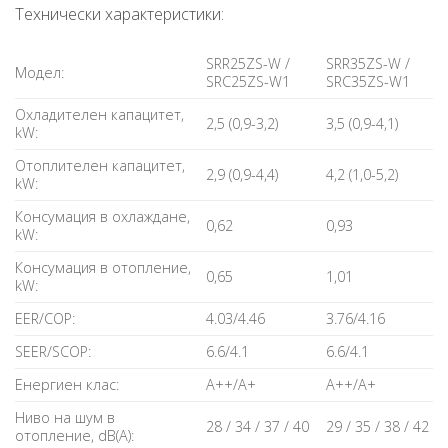
Технически характеристики:
SRR25ZS-W /
SRR35ZS-W /
Модел:
SRC25ZS-W1
SRC35ZS-W1
Охладителен капацитет,
2,5 (0,9-3,2)
3,5 (0,9-4,1)
kW:
Отоплителен капацитет,
2,9 (0,9-4,4)
4,2 (1,0-5,2)
kW:
Консумация в охлаждане,
0,62
0,93
kW:
Консумация в отопление,
0,65
1,01
kW:
EER/COP:
4.03/4.46
3.76/4.16
SEER/SCOP:
6.6/4.1
6.6/4.1
Енергиен клас:
A++/A+
A++/A+
Ниво на шум в
28 / 34 / 37 / 40
29 / 35 / 38 / 42
отопление, dB(A):