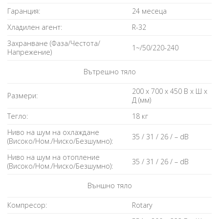
Гаранция:
24 месеца
Хладилен агент:
R-32
Захранване (Фаза/Честота/
1~/50/220-240
Напрежение)
Вътрешно тяло
200 x 700 x 450 В x Ш x
Размери:
Д (мм)
Тегло:
18 кг
Ниво на шум на охлаждане
35 / 31 / 26 / – dB
(Високо/Ном./Ниско/Безшумно):
Ниво на шум на отопление
35 / 31 / 26 / – dB
(Високо/Ном./Ниско/Безшумно):
Външно тяло
Компресор:
Rotary