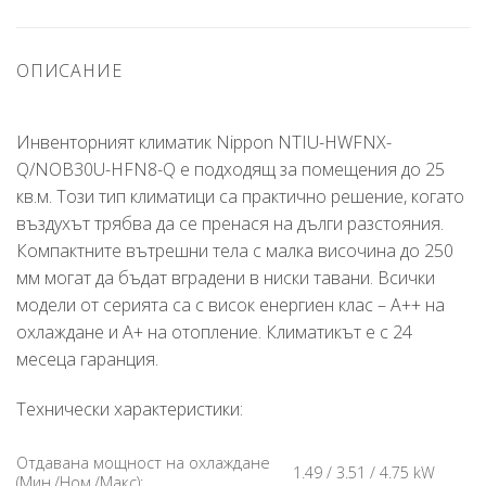
ОПИСАНИЕ
Инвенторният климатик Nippon NTIU-HWFNX-
Q/NOB30U-HFN8-Q е подходящ за помещения до 25
кв.м. Този тип климатици са практично решение, когато
въздухът трябва да се пренася на дълги разстояния.
Компактните вътрешни тела с малка височина до 250
мм могат да бъдат вградени в ниски тавани. Всички
модели от серията са с висок енергиен клас – А++ на
охлаждане и А+ на отопление. Климатикът е с 24
месеца гаранция.
Технически характеристики:
Отдавана мощност на охлаждане
1.49 / 3.51 / 4.75 kW
(Мин./Ном./Макс):