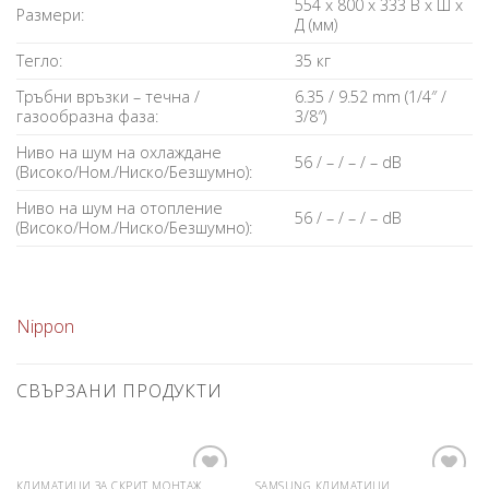
554 x 800 x 333 В x Ш x
Размери:
Д (мм)
Тегло:
35 кг
Тръбни връзки – течна /
6.35 / 9.52 mm (1/4″ /
газообразна фаза:
3/8″)
Ниво на шум на охлаждане
56 / – / – / – dB
(Високо/Ном./Ниско/Безшумно):
Ниво на шум на отопление
56 / – / – / – dB
(Високо/Ном./Ниско/Безшумно):
Nippon
СВЪРЗАНИ ПРОДУКТИ
КЛИМАТИЦИ ЗА СКРИТ МОНТАЖ
SAMSUNG КЛИМАТИЦИ