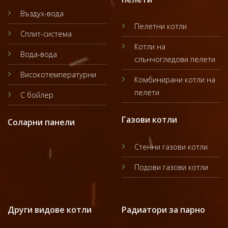
Въздух-вода
Пелетни котли
Сплит-система
Котли на
Вода-вода
слънчогледови пелети
Високотемпературни
Комбинирани котли на
пелети
С бойлер
Газови котли
Соларни панели
Стенни газови котли
Подови газови котли
Други видове котли
Радиатори за парно