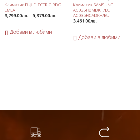
Добави
Добави
Климатик FUJI ELECTRIC RDG
Климатик SAMSUNG
в
в
LMLA
AC035HBMDKH/EU
любими
любими
AC035HCADKH/EU
3,799.00
лв.
–
5,379.00
лв.
3,461.00
лв.
Добави в любими
Добави в любими