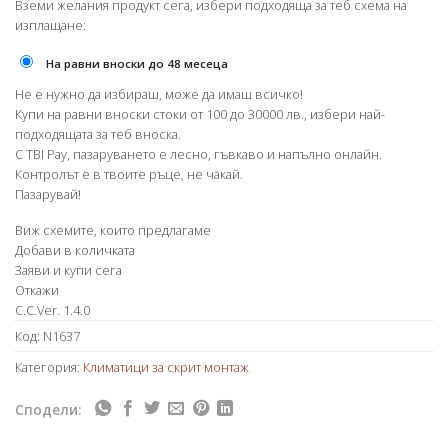
Вземи желания продукт сега, избери подходяща за теб схема на
изплащане:
На равни вноски до 48 месеца
Не е нужно да избираш, може да имаш всичко!
Купи на равни вноски стоки от 100 до 30000 лв., избери най-
подходящата за теб вноска.
С TBI Pay, пазаруването е лесно, гъвкаво и напълно онлайн.
Контролът е в твоите ръце, не чакай.
Пазарувай!
Виж схемите, които предлагаме
Добави в количката
Заяви и купи сега
Откажи
C.C.Ver. 1.4.0
Код:
N1637
Категория:
Климатици за скрит монтаж
Сподели: