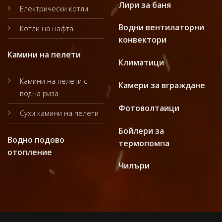
Лири за баня
Електрически котли
Водни вентилаторни
Котли на нафта
конвектори
Камини на пелети
Климатици
Камини на пелети с
Камери за вграждане
водна риза
Фотоволтаици
Сухи камини на пелети
Бойлери за
Водно подово
термопомпа
отопление
Чилъри