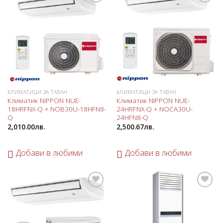
Добави
Добави
в
в
любими
любими
КЛИМАТИЦИ ЗА ТАВАН
КЛИМАТИЦИ ЗА ТАВАН
Климатик NIPPON NUE-
Климатик NIPPON NUE-
18HRFNX-Q + NOB30U-18HFN8-
24HRFNX-Q + NOCA30U-
Q
24HFN8-Q
2,010.00
лв.
2,500.67
лв.
Добави в любими
Добави в любими
Добави
Добави
в
в
любими
любими