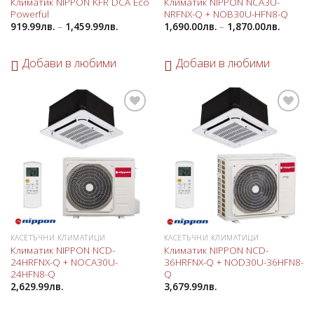
Климатик NIPPON KFR DCA Eco
Климатик NIPPON NCA3U-
Powerful
NRFNX-Q + NOB30U-HFN8-Q
919.99
лв.
–
1,459.99
лв.
1,690.00
лв.
–
1,870.00
лв.
Добави в любими
Добави в любими
Добави
Добави
в
в
любими
любими
КАСЕТЪЧНИ КЛИМАТИЦИ
КАСЕТЪЧНИ КЛИМАТИЦИ
Климатик NIPPON NCD-
Климатик NIPPON NCD-
24HRFNX-Q + NOCA30U-
36HRFNX-Q + NOD30U-36HFN8-
24HFN8-Q
Q
2,629.99
лв.
3,679.99
лв.