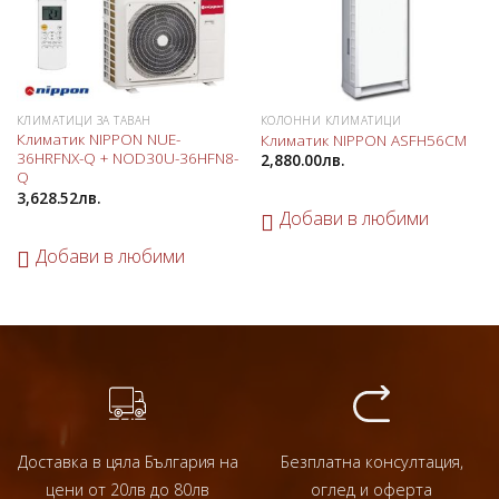
КЛИМАТИЦИ ЗА ТАВАН
КОЛОННИ КЛИМАТИЦИ
Климатик NIPPON NUE-
Климатик NIPPON ASFH56CM
36HRFNX-Q + NOD30U-36HFN8-
2,880.00
лв.
Q
3,628.52
лв.
Добави в любими
Добави в любими
Доставка в цяла България на
Безплатна консултация,
цени от 20лв до 80лв
оглед и оферта