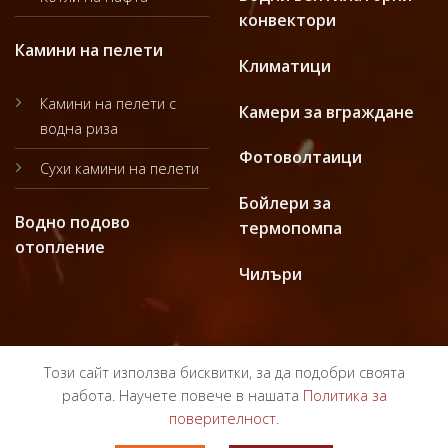
конвектори
Камини на пелети
Климатици
Камини на пелети с
Камери за вграждане
водна риза
Фотоволтаици
Сухи камини на пелети
Бойлери за
Водно подово
термопомпа
отопление
Чилъри
Този сайт използва бисквитки, за да подобри своята
работа. Научете повече в нашата
Политика за
поверителност
.
ПОЛИТИКА ЗА ПОВЕРИТЕЛНОСТ
ОБЩИ УСЛОВИЯ