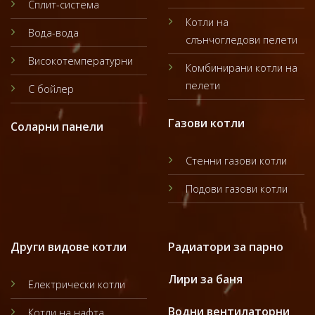
Сплит-система
Котли на
Вода-вода
слънчогледови пелети
Високотемпературни
Комбинирани котли на
пелети
С бойлер
Газови котли
Соларни панели
Стенни газови котли
Подови газови котли
Други видове котли
Радиатори за парно
Лири за баня
Електрически котли
Водни вентилаторни
Котли на нафта