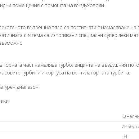
ирни помещения с помощта на въздуховоди.
лекотеното вътрешно тяло са постигнати с намаляване на 
матичната система са използвани специални супер леки мат
о възможно
в горната част намалява турболенцията на въздушния поток
асовите турбини и корпуса на вентилаторната турбина.
атурен диапазон
ики:
Kaнaлни
Инвepт
LНТ