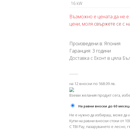
16 kW
Възможно е цената да не е 
цени, моля
свържете се с н
Произведени в: Япония
Гаранция: 3 години
Доставка с Еконт в цяла Бъл
на 12 вноски по 568.09 лв.
Вземи желания продукт сега, изб
На равни вноски до 60 месец
Не е нужно да избираш, може да 
Купи на равни вноски стоки от 100
С TBI Pay, пазаруването е лесно, 