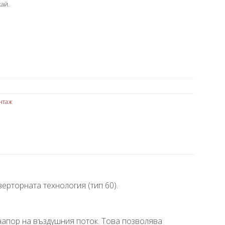
ай.
нтаж
ерторната технология (тип 60).
 напор на въздушния поток. Това позволява