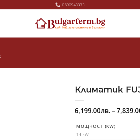
0890943333
Ж
ж
Климатик FUJ
Добави
6,199.00
лв.
–
7,839.0
в
любими
МОЩНОСТ (KW)
14 kW