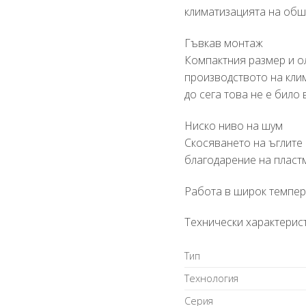
климатизацията на обш
Гъвкав монтаж
Компактния размер и о
производството на кли
до сега това не е бил
Ниско ниво на шум
Скосяването на ъглите 
благодарение на пластм
Работа в широк темпер
Технически характерист
Tип
Texнoлoгия
Cepия