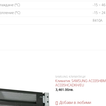
лaждaнe (°С)
-15 ~ 46
oплeниe (°С)
-15 ~ 24
R410А
SAMSUNG КЛИМАТИЦИ
Добави
Климатик SAMSUNG AC035HBM
в
AC035HCADKH/EU
любими
3,461.00
лв.
Добави в любими