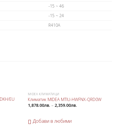
-15 ~ 46
-15 ~ 24
R410А
MIDEA КЛИМАТИЦИ
КЛИМАТ
Добави
Добави
DKH/EU
Климатик MIDEA MTIU-HWFNX-QRD0W
Клима
в
в
1,878.00
лв.
–
2,359.00
лв.
4,499.
любими
любими
Добави в любими
До