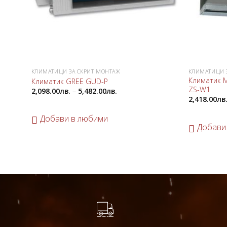
КЛИМАТИЦИ ЗА СКРИТ МОНТАЖ
КЛИМАТИЦИ 
Климатик M
Климатик GREE GUD-P
ZS-W1
2,098.00
лв.
–
5,482.00
лв.
2,418.00
лв
Добави в любими
Добави