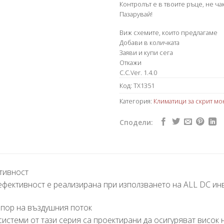
Контролът е в твоите ръце, не чак
Пазарувай!
Виж схемите, които предлагаме
Добави в количката
Заяви и купи сега
Откажи
C.C.Ver. 1.4.0
Код:
TX1351
Категория:
Климатици за скрит мо
Сподели:
тивност
фективност е реализирана при използването на ALL DC инв
апор на въздушния поток
истеми от тази серия са проектирани да осигуряват висок