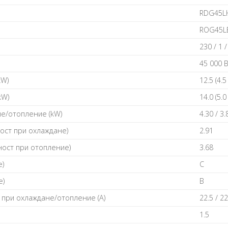
RDG45L
RОG45L
230 / 1 /
45 000 
kW)
12.5 (4.5
kW)
14.0 (5.0
e/oтoплeние (kW)
4.30 / 3.
ocт пpи oxлaждaнe)
2.91
нocт пpи oтoплeниe)
3.68
e)
С
e)
В
пpи oxлaждaнe/oтoплeниe (А)
22.5 / 22
1.5