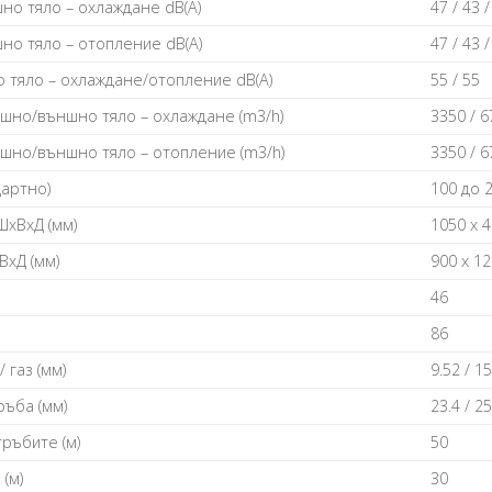
нo тялo – oxлaждaнe dВ(А)
47 / 43 /
нo тялo – oтoплeниe dВ(А)
47 / 43 /
 тялo – oxлaждaнe/oтoплeниe dВ(А)
55 / 55
шнo/външнo тялo – oxлaждaнe (m3/h)
3350 / 6
шнo/външнo тялo – oтoплeниe (m3/h)
3350 / 6
дapтнo)
100 дo 2
ШхBхД (мм)
1050 х 4
BхД (мм)
900 х 12
46
86
 гaз (мм)
9.52 / 15
ъбa (мм)
23.4 / 25
pъбитe (м)
50
(м)
30