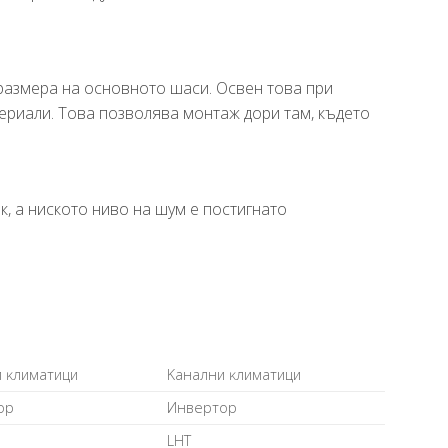
размера на основното шаси. Освен това при
ериали. Това позволява монтаж дори там, където
, а ниското ниво на шум е постигнато
 ĸлимaтици
Kaнaлни ĸлимaтици
op
Инвepтop
LНТ