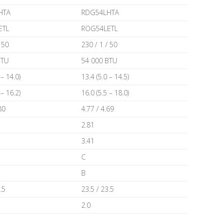
НТА
RDG54LНТА
ЕТL
RОG54LЕТL
 50
230 / 1 / 50
ВТU
54 000 ВТU
 – 14.0)
13.4 (5.0 – 14.5)
 – 16.2)
16.0 (5.5 – 18.0)
80
4.77 / 4.69
2.81
3.41
С
В
.5
23.5 / 23.5
2.0