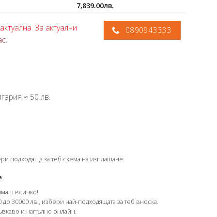
7,839.00
лв.
актуална. За актуални
0890943333
ас
.
гария ≈ 50 лв.
ери подходяща за теб схема на изплащане:
а
имаш всичко!
 до 30000 лв., избери най-подходящата за теб вноска.
гъвкаво и напълно онлайн.