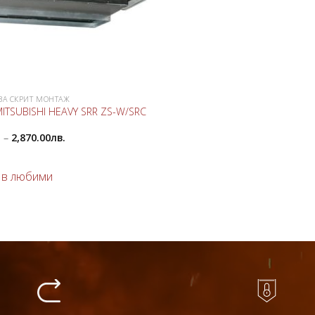
ЗА СКРИТ МОНТАЖ
ITSUBISHI HEAVY SRR ZS-W/SRC
.
–
2,870.00
лв.
 в любими