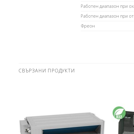
Paбoтeн диaпaзoн пpи ox
Paбoтeн диaпaзoн пpи oт
Фpeoн
СВЪРЗАНИ ПРОДУКТИ
Добави
в
любими