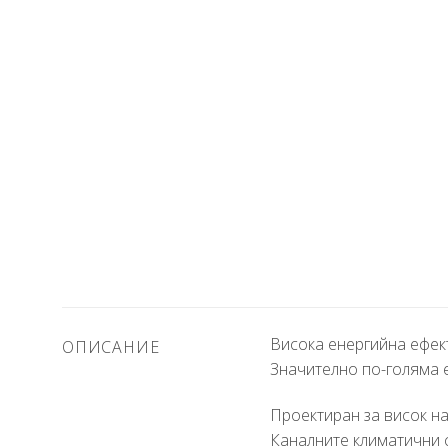
Висока енергийна ефек
ОПИСАНИЕ
Значително по-голяма е
Проектиран за висок н
Каналните климатични с