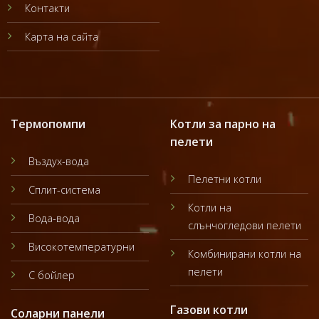
Контакти
Карта на сайта
Термопомпи
Котли за парно на
пелети
Въздух-вода
Пелетни котли
Сплит-система
Котли на
Вода-вода
слънчогледови пелети
Високотемпературни
Комбинирани котли на
пелети
С бойлер
Газови котли
Соларни панели