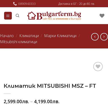
Skip
0890943333
Доставка в БГ - 20 до 80 лв.
to
content
Начало
/
Климатици
/
Марки Климатици
/
Mitsubishi климатици
Добави
в
любими
Климатик MITSUBISHI MSZ – FT
2,599.00
лв.
–
4,199.00
лв.