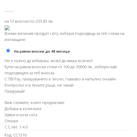
на 12 вноски по 255.83 лв.
Вземи желания продукт сега, избери подходяща за теб схема на
изплащане:
На равни вноски до 48 месеца
Не е нужно да избираш, може да имаш всичко!
Купи на равни вноски стоки от 100 до 30000 лв., избери най-
подходящата за теб вноска.
С TBI Pay, пазаруването е лесно, гъвкаво и напълно онлайн.
Контролът е в твоите ръце, не чакай.
Пазарувай!
Виж схемите, които предлагаме
Добави в количката
Заяви и купи сега
Откажи
C.C.Ver. 1.4.0
Код:
CC1316