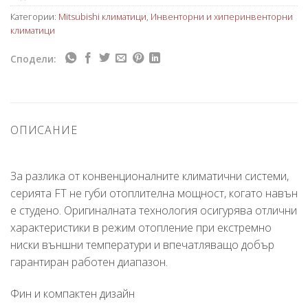
Категории:
Mitsubishi климатици
,
Инвенторни и хиперинвенторни
климатици
Сподели:
ОПИСАНИЕ
За разлика от конвенционалните климатични системи,
серията FT не губи отоплителна мощност, когато навън
е студено. Оригиналната технология осигурява отлични
характеристики в режим отопление при екстремно
ниски външни температури и впечатляващо добър
гарантиран работен диапазон.
Фин и компактен дизайн