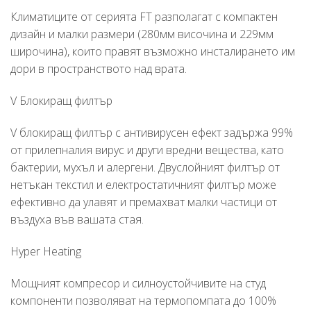
Климатиците от серията FT разполагат с компактен
дизайн и малки размери (280мм височина и 229мм
широчина), които правят възможно инсталирането им
дори в пространството над врата.
V Блокиращ филтър
V блокиращ филтър с антивирусен ефект задържа 99%
от прилепналия вирус и други вредни вещества, като
бактерии, мухъл и алергени. Двуслойният филтър от
нетъкан текстил и електростатичният филтър може
ефективно да улавят и премахват малки частици от
въздуха във вашата стая.
Hyper Heating
Мощният компресор и силноустойчивите на студ
компоненти позволяват на термопомпата до 100%