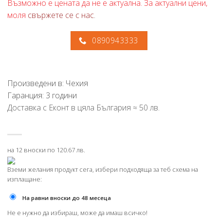
Възможно е цената да не е актуална. За актуални цени,
моля
свържете се с нас
.
0890943333
Произведени в: Чехия
Гаранция: 3 години
Доставка с Еконт в цяла България ≈ 50 лв.
на 12 вноски по 120.67 лв.
Вземи желания продукт сега, избери подходяща за теб схема на
изплащане:
На равни вноски до 48 месеца
Не е нужно да избираш, може да имаш всичко!