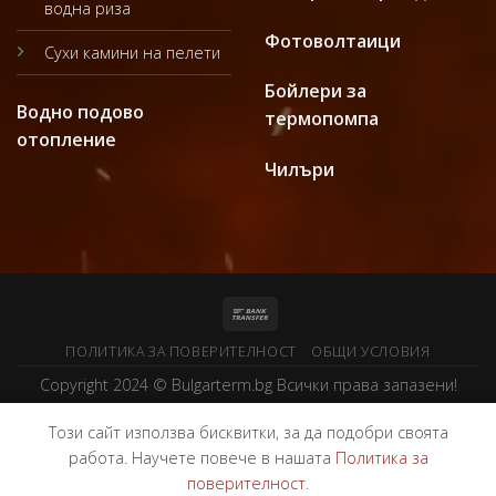
водна риза
Фотоволтаици
Сухи камини на пелети
Бойлери за
Водно подово
термопомпа
отопление
Чилъри
ПОЛИТИКА ЗА ПОВЕРИТЕЛНОСТ
ОБЩИ УСЛОВИЯ
Copyright 2024 ©
Bulgarterm.bg
Всички права запазени!
Този сайт използва бисквитки, за да подобри своята
работа. Научете повече в нашата
Политика за
поверителност
.