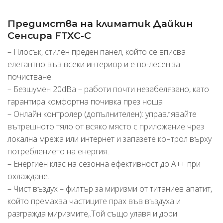
Предимства на климатик Дайкин
Сенсира FTXC-C
– Плосък, стилен преден панел, който се вписва
елегантно във всеки интериор и е по-лесен за
почистване.
– Безшумен 20dBa – работи почти незабелязано, като
гарантира комфортна почивка през ноща
– Онлайн контролер (допълнителен): управлявайте
вътрешното тяло от всяко място с приложение чрез
локална мрежа или интернет и запазете контрол върху
потреблението на енергия.
– Енергиен клас на сезонна ефективност до А++ при
охлаждане.
– Чист въздух – филтър за миризми от титаниев апатит,
който премахва частиците прах във въздуха и
разгражда миризмите,.Той също улавя и дори