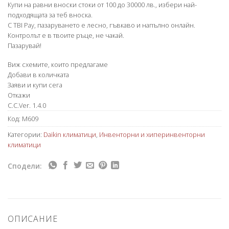
Купи на равни вноски стоки от 100 до 30000 лв., избери най-
подходящата за теб вноска.
С TBI Pay, пазаруването е лесно, гъвкаво и напълно онлайн.
Контролът е в твоите ръце, не чакай.
Пазарувай!
Виж схемите, които предлагаме
Добави в количката
Заяви и купи сега
Откажи
C.C.Ver. 1.4.0
Код:
M609
Категории:
Daikin климатици
,
Инвенторни и хиперинвенторни
климатици
Сподели:
ОПИСАНИЕ