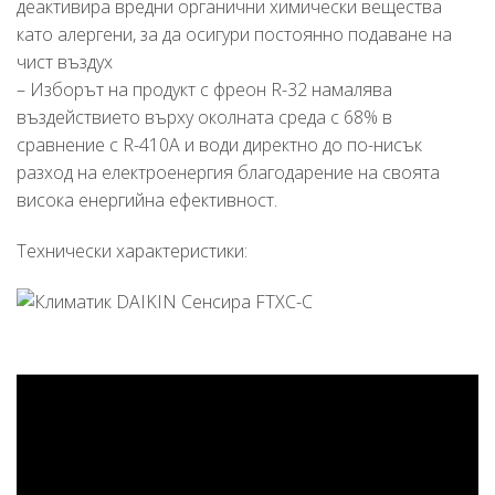
деактивира вредни органични химически вещества
като алергени, за да осигури постоянно подаване на
чист въздух
– Изборът на продукт с фреон R-32 намалява
въздействието върху околната среда с 68% в
сравнение с R-410A и води директно до по-нисък
разход на електроенергия благодарение на своята
висока енергийна ефективност.
Технически характеристики: