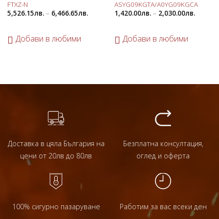
FTXZ-N
ASYG09KGTA/A0YG09KGCA
5,526.15
лв.
–
6,466.65
лв.
1,420.00
лв.
–
2,030.00
лв.
Добави в любими
Добави в любими
Доставка в цяла България на
Безплатна консултация,
цени от 20лв до 80лв
оглед и оферта
100% сигурно пазаруване
Работим за вас всеки ден