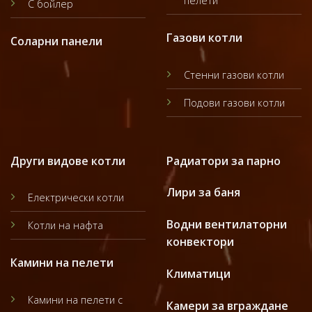
пелети
С бойлер
Газови котли
Соларни панели
Стенни газови котли
Подови газови котли
Други видове котли
Радиатори за парно
Лири за баня
Електрически котли
Водни вентилаторни
Котли на нафта
конвектори
Камини на пелети
Климатици
Камини на пелети с
Камери за вграждане