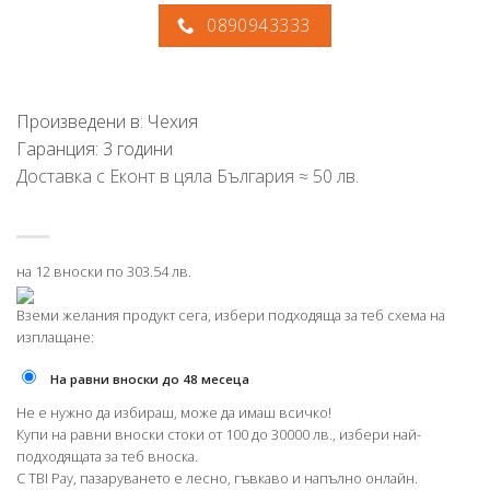
0890943333
Произведени в: Чехия
Гаранция: 3 години
Доставка с Еконт в цяла България ≈ 50 лв.
на 12 вноски по 303.54 лв.
Вземи желания продукт сега, избери подходяща за теб схема на
изплащане:
На равни вноски до 48 месеца
Не е нужно да избираш, може да имаш всичко!
Купи на равни вноски стоки от 100 до 30000 лв., избери най-
подходящата за теб вноска.
С TBI Pay, пазаруването е лесно, гъвкаво и напълно онлайн.