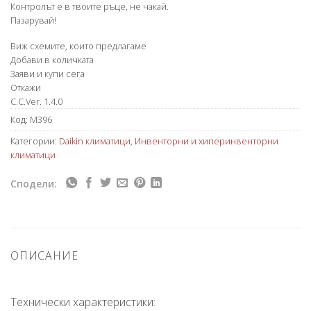
Контролът е в твоите ръце, не чакай.
Пазарувай!
Виж схемите, които предлагаме
Добави в количката
Заяви и купи сега
Откажи
C.C.Ver. 1.4.0
Код:
M396
Категории:
Daikin климатици
,
Инвенторни и хиперинвенторни
климатици
Сподели:
ОПИСАНИЕ
Технически характеристики: