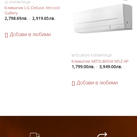
LG КЛИМАТИЦИ
Добави
Добави
Климатик LG Deluxe Artcool
в
в
Gallery
любими
любими
2,798.69
лв.
–
2,919.65
лв.
Добави в любими
MITSUBISHI КЛИМАТИЦИ
Климатик MITSUBISHI MSZ-AP
1,799.00
лв.
–
3,949.00
лв.
Добави в любими