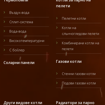
Термопомпи
Котли за парно на
пелети
Въздух-вода
Пелетни котли
Сплит-система
Котли на
Вода-вода
слънчогледови пелети
Високотемпературни
Комбинирани котли на
пелети
С бойлер
Газови котли
Соларни панели
Стенни газови котли
Подови газови котли
Други видове котли
Радиатори за парно