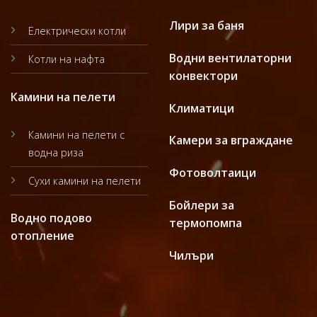
Лири за баня
Електрически котли
Водни вентилаторни
Котли на нафта
конвектори
Камини на пелети
Климатици
Камини на пелети с
Камери за вграждане
водна риза
Фотоволтаици
Сухи камини на пелети
Бойлери за
Водно подово
термопомпа
отопление
Чилъри