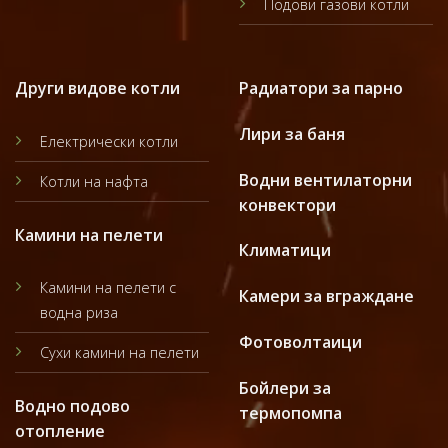
Подови газови котли
Други видове котли
Радиатори за парно
Лири за баня
Електрически котли
Водни вентилаторни
Котли на нафта
конвектори
Камини на пелети
Климатици
Камини на пелети с
Камери за вграждане
водна риза
Фотоволтаици
Сухи камини на пелети
Бойлери за
Водно подово
термопомпа
отопление