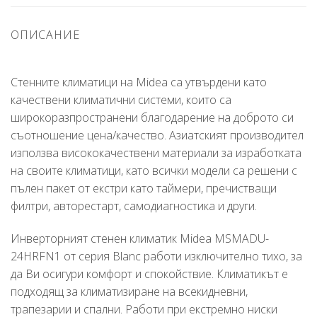
ОПИСАНИЕ
Стенните климатици на Midea са утвърдени като
качествени климатични системи, които са
широкоразпространени благодарение на доброто си
съотношение цена/качество. Азиатският производител
използва висококачествени материали за изработката
на своите климатици, като всички модели са решени с
пълен пакет от екстри като таймери, пречистващи
филтри, авторестарт, самодиагностика и други.
Инверторният стенен климатик Midea MSMADU-
24HRFN1 от серия Blanc работи изключително тихо, за
да Ви осигури комфорт и спокойствие. Климатикът е
подходящ за климатизиране на всекидневни,
трапезарии и спални. Работи при екстремно ниски