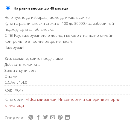
На равни вноски до 48 месеца
Не е нужно да избираш, може да имаш всичко!
Купи на равни вноски стоки от 100 до 30000 лв., избери най-
подходящата за теб вноска.
С TBI Pay, пазаруването е лесно, гъвкаво и напълно онлайн.
Контролът е в твоите ръце, не чакай.
Пазарувай!
Виж схемите, които предлагаме
Добави в количката
Заяви и купи сега
Откажи
C.C.Ver. 1.4.0
Код:
TX647
Категории:
Midea климатици
,
Инвенторни и хиперинвенторни
климатици
Сподели: