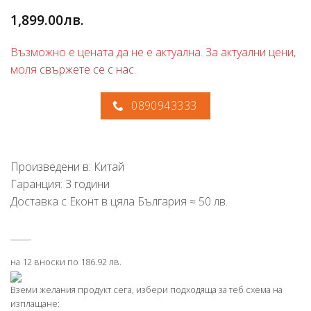
1,899.00
лв.
Възможно е цената да не е актуална. За актуални цени,
моля
свържете се с нас
.
0890943333
Произведени в: Китай
Гаранция: 3 години
Доставка с Еконт в цяла България ≈ 50 лв.
на 12 вноски по 186.92 лв.
Вземи желания продукт сега, избери подходяща за теб схема на
изплащане: