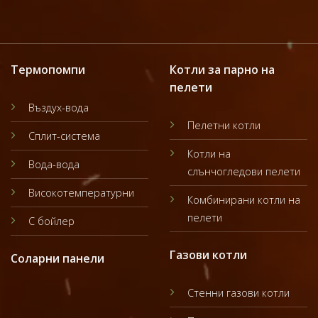
Термопомпи
Котли за парно на
пелети
Въздух-вода
Пелетни котли
Сплит-система
Котли на
Вода-вода
слънчогледови пелети
Високотемпературни
Комбинирани котли на
пелети
С бойлер
Газови котли
Соларни панели
Стенни газови котли