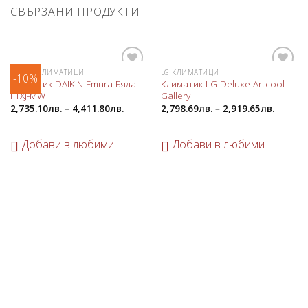
СВЪРЗАНИ ПРОДУКТИ
DAIKIN КЛИМАТИЦИ
LG КЛИМАТИЦИ
-10%
Добави
Добави
Климатик DAIKIN Emura Бяла
Климатик LG Deluxe Artcool
в
в
FTXJ-MW
Gallery
любими
любими
2,735.10
лв.
–
4,411.80
лв.
2,798.69
лв.
–
2,919.65
лв.
Добави в любими
Добави в любими