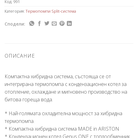
Код:
991
Категория:
Термопомпи Split-система
Сподели:
ОПИСАНИЕ
Компактна хибридна система, състояща се от
интегрирана термопомпа с кондензационен котел за
отопление, охлаждане и мигновено производство на
битова гореща вода.
* Най-голямата охладителна мощност за хибридна
термопомпа.
* Компактна хибридна система MADE in ARISTON
* Кондензационен котел Genus ONE с топлообменник