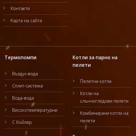
Контакти
Карта на сайта
Термопомпи
Котли за парно на
пелети
Въздух-вода
Пелетни котли
Сплит-система
Котли на
Вода-вода
слънчогледови пелети
Високотемпературни
Комбинирани котли на
пелети
С бойлер