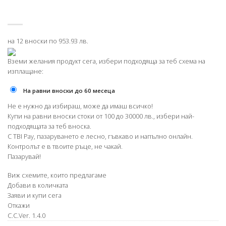
на 12 вноски по 953.93 лв.
Вземи желания продукт сега, избери подходяща за теб схема на
изплащане:
На равни вноски до 60 месеца
Не е нужно да избираш, може да имаш всичко!
Купи на равни вноски стоки от 100 до 30000 лв., избери най-
подходящата за теб вноска.
С TBI Pay, пазаруването е лесно, гъвкаво и напълно онлайн.
Контролът е в твоите ръце, не чакай.
Пазарувай!
Виж схемите, които предлагаме
Добави в количката
Заяви и купи сега
Откажи
C.C.Ver. 1.4.0