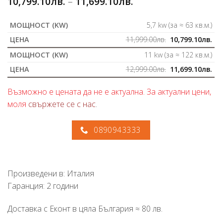
10,799.10
лв.
–
11,699.10
лв.
5,7 kw (за ≈ 63 кв.м.)
11,999.00
лв.
10,799.10
лв.
11 kw (за ≈ 122 кв.м.)
12,999.00
лв.
11,699.10
лв.
Възможно е цената да не е актуална. За актуални цени,
моля
свържете се с нас
.
0890943333
Произведени в: Италия
Гаранция: 2 години
Доставка с Еконт в цяла България ≈ 80 лв.