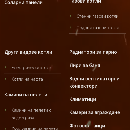
Газови котли
Соларни панели
Стенни газови котли
Подови газови котли
Други видове котли
Радиатори за парно
Лири за баня
Електрически котли
Водни вентилаторни
Котли на нафта
конвектори
Камини на пелети
Климатици
Камини на пелети с
Камери за вграждане
водна риза
Фотоволтаици
Сухи камини на пелети