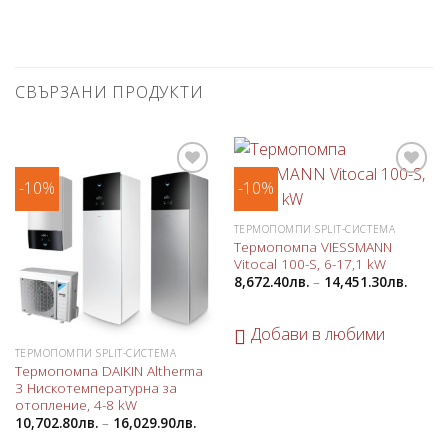
СВЪРЗАНИ ПРОДУКТИ
-10%
-10%
Добави
Добави
в
в
любими
любими
ТЕРМОПОМПИ SPLIT-СИСТЕМА
Термопомпа VIESSMANN
Vitocal 100-S, 6-17,1 kW
8,672.40
лв.
–
14,451.30
лв.
Добави в любими
ТЕРМОПОМПИ SPLIT-СИСТЕМА
Термопомпа DAIKIN Altherma
3 Нискотемпературна за
отопление, 4-8 kW
10,702.80
лв.
–
16,029.90
лв.