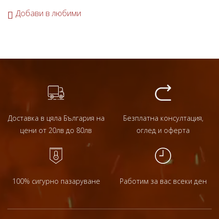
Добави в любими
Доставка в цяла България на
Безплатна консултация,
цени от 20лв до 80лв
оглед и оферта
100% сигурно пазаруване
Работим за вас всеки ден