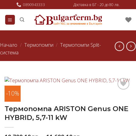
Skip
0890943333
Доставка в БГ - 20 до 80 лв.
to
content
Начало
/
Термопомпи
/
Термопомпи Split-
система
-10%
Добави
в
любими
Термопомпа ARISTON Genus ONE
HYBRID, 5,7-11 kW