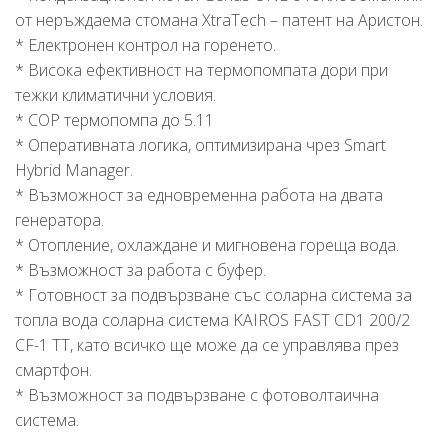
от неръждаема стомана XtraTech – патент на Аристон.
* Електронен контрол на горенето.
* Висока ефективност на термопомпата дори при
тежки климатични условия.
* COP термопомпа до 5.11
* Оперативната логика, оптимизирана чрез Smart
Hybrid Manager.
* Възможност за едновременна работа на двата
генератора.
* Отопление, охлаждане и мигновена гореща вода.
* Възможност за работа с буфер.
* Готовност за подвързване със соларна система за
топла вода соларна система KAIROS FAST CD1 200/2
CF-1 TT, като всичко ще може да се управлява през
смартфон.
* Възможност за подвързване с фотоволтаична
система.