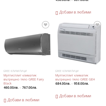
Добави в любими
Добави
Добави
в
в
любими
любими
GREE КЛИМАТИЦИ
GREE КЛИМАТИЦИ
Мултисплит климатик
Мултисплит климатик
вътрешно тяло GREE Fairy
вътрешно тяло GREE GEH
Black
684.00
лв.
–
958.00
лв.
460.00
лв.
–
767.00
лв.
Добави в любими
Добави в любими