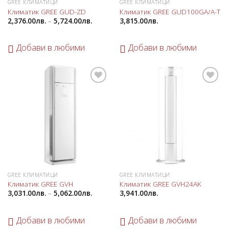
GREE КЛИМАТИЦИ
GREE КЛИМАТИЦИ
Добави
Добави
Климатик GREE GUD-ZD
Климатик GREE GUD100GA/A-T
в
в
2,376.00
лв.
–
5,724.00
лв.
3,815.00
лв.
любими
любими
Добави в любими
Добави в любими
Добави
Добави
в
в
любими
любими
GREE КЛИМАТИЦИ
GREE КЛИМАТИЦИ
Климатик GREE GVH
Климатик GREE GVH24AK
3,031.00
лв.
–
5,062.00
лв.
3,941.00
лв.
Добави в любими
Добави в любими