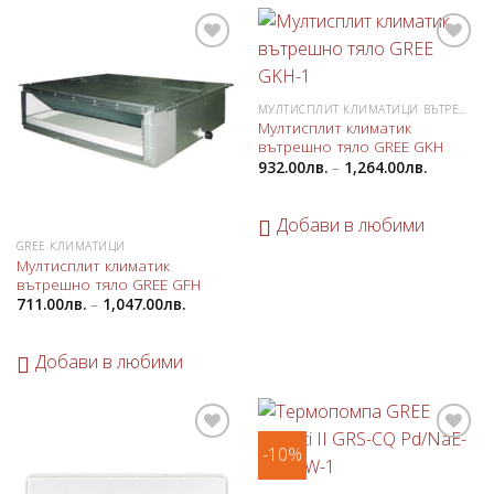
Добави
Добави
в
в
любими
любими
МУЛТИСПЛИТ КЛИМАТИЦИ ВЪТРЕШНИ ТЕЛА
Мултисплит климатик
вътрешно тяло GREE GKH
932.00
лв.
–
1,264.00
лв.
Добави в любими
GREE КЛИМАТИЦИ
Мултисплит климатик
вътрешно тяло GREE GFH
711.00
лв.
–
1,047.00
лв.
Добави в любими
-10%
Добави
Добави
в
в
любими
любими