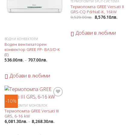
ТЕРМОПОМПИ SPLIT-СИСТЕМА
Термопомпа GREE Versati II
GRS-CQ Pd/NaE-K, 16kW
9,529.00
лв.
8,576.10
лв.
Добави в любими
ВОДНИ КОНВЕКТОРИ
Воден вентилаторен
конвектор GREE FP- BA3/D-K
(E)
536.00
лв.
–
707.00
лв.
Добави в любими
-10%
Добави
в
ТЕРМОПОМПИ МОНОБЛОК
любими
Термопомпа GREE Versati III
GRS, 6-16 kW
6,081.30
лв.
–
8,268.30
лв.