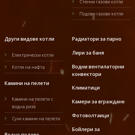
Стенни газови котли
Подови газови котли
Други видове котли
Радиатори за парно
Лири за баня
Електрически котли
Водни вентилаторни
Котли на нафта
конвектори
Камини на пелети
Климатици
Камини на пелети с
Камери за вграждане
водна риза
Фотоволтаици
Сухи камини на пелети
Бойлери за
Водно подово