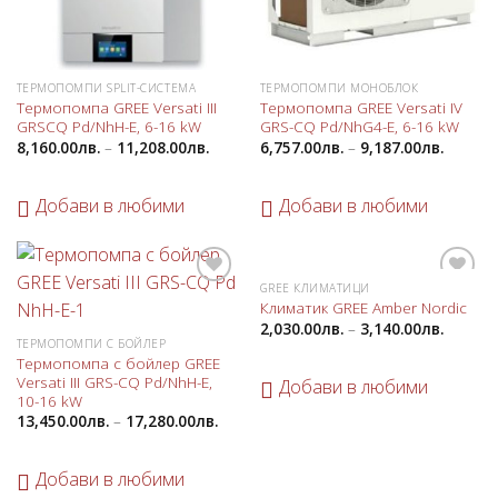
ТЕРМОПОМПИ SPLIT-СИСТЕМА
ТЕРМОПОМПИ МОНОБЛОК
Термопомпа GREE Versati III
Термопомпа GREE Versati IV
GRSCQ Pd/NhH-E, 6-16 kW
GRS-CQ Pd/NhG4-E, 6-16 kW
8,160.00
лв.
–
11,208.00
лв.
6,757.00
лв.
–
9,187.00
лв.
Добави в любими
Добави в любими
GREE КЛИМАТИЦИ
Добави
Добави
Климатик GREE Amber Nordic
в
в
2,030.00
лв.
–
3,140.00
лв.
любими
любими
ТЕРМОПОМПИ С БОЙЛЕР
Термопомпа с бойлер GREE
Versati III GRS-CQ Pd/NhH-E,
Добави в любими
10-16 kW
13,450.00
лв.
–
17,280.00
лв.
Добави в любими