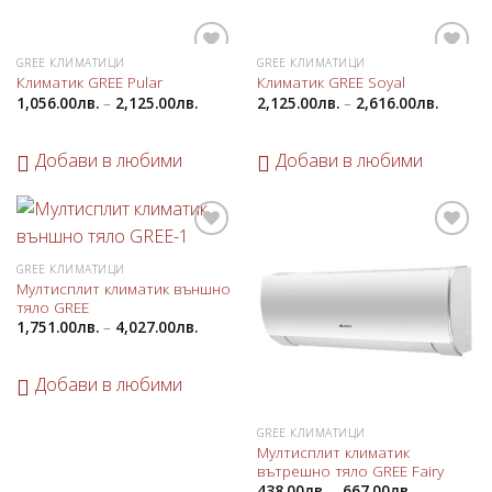
GREE КЛИМАТИЦИ
GREE КЛИМАТИЦИ
Добави
Добави
Климатик GREE Pular
Климатик GREE Soyal
в
в
1,056.00
лв.
–
2,125.00
лв.
2,125.00
лв.
–
2,616.00
лв.
любими
любими
Добави в любими
Добави в любими
Добави
Добави
в
в
GREE КЛИМАТИЦИ
любими
любими
Мултисплит климатик външно
тяло GREE
1,751.00
лв.
–
4,027.00
лв.
Добави в любими
GREE КЛИМАТИЦИ
Мултисплит климатик
вътрешно тяло GREE Fairy
438.00
лв.
–
667.00
лв.