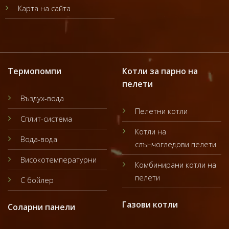
Карта на сайта
Термопомпи
Котли за парно на
пелети
Въздух-вода
Пелетни котли
Сплит-система
Котли на
Вода-вода
слънчогледови пелети
Високотемпературни
Комбинирани котли на
пелети
С бойлер
Газови котли
Соларни панели