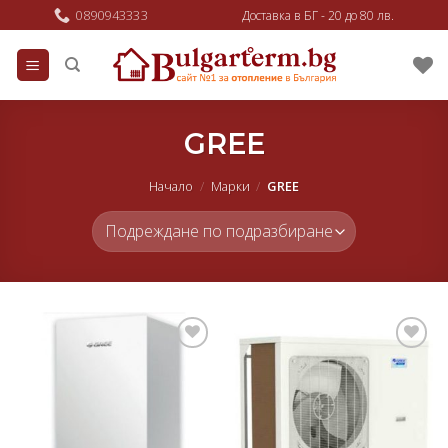
Skip
0890943333
Доставка в БГ - 20 до 80 лв.
to
content
GREE
Начало
/
Марки
/
GREE
Добави
Добави
в
в
любими
любими