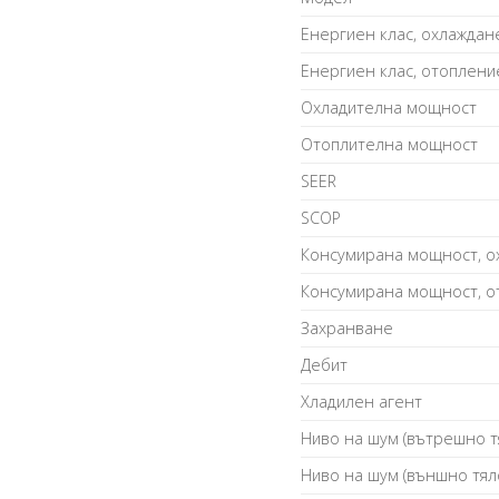
Енергиен клас, охлаждан
Енергиен клас, отоплени
Охладителна мощност
Отоплителна мощност
SEER
SCOP
Консумирана мощност, о
Консумирана мощност, о
Захранване
Дебит
Хладилен агент
Ниво на шум (вътрешно т
Ниво на шум (външно тял