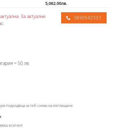
5,062.00
лв.
актуална. За актуални
0890943333
ас
.
гария ≈ 50 лв.
ери подходяща за теб схема на изплащане:
а
имаш всичко!