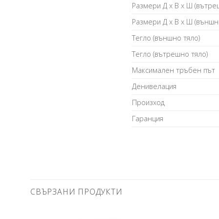
Размери Д х В х Ш (вътре
Размери Д х В х Ш (външн
Тегло (външно тяло)
Тегло (вътрешно тяло)
Mаксимален тръбен път
Денивелация
Произход
Гаранция
СВЪРЗАНИ ПРОДУКТИ