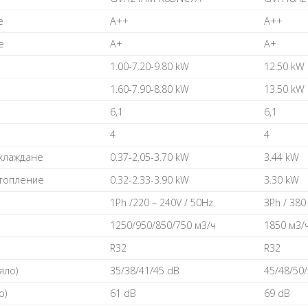
е
A++
A++
е
A+
A+
1.00-7.20-9.80 kW
12.50 kW
1.60-7.90-8.80 kW
13.50 kW
6,1
6,1
4
4
хлаждане
0.37-2.05-3.70 kW
3.44 kW
топление
0.32-2.33-3.90 kW
3.30 kW
1Ph /220 – 240V / 50Hz
3Ph / 380
1250/950/850/750 м3/ч
1850 м3/
R32
R32
яло)
35/38/41/45 dB
45/48/50
о)
61 dB
69 dB