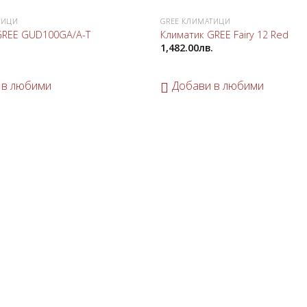
ТИЦИ
GREE КЛИМАТИЦИ
Добави
GREE GUD100GA/A-T
Климатик GREE Fairy 12 Red
в
.
1,482.00
лв.
любими
 в любими
Добави в любими