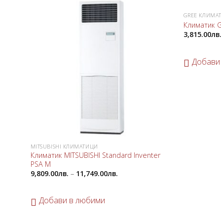
GREE КЛИМА
Добави
Климатик 
в
3,815.00
лв
любими
Добави
MITSUBISHI КЛИМАТИЦИ
Климатик MITSUBISHI Standard Inventer
PSA M
9,809.00
лв.
–
11,749.00
лв.
Добави в любими