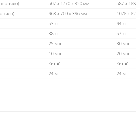
шно тяло)
507 x 1770 x 320 мм
587 x 188
о тяло)
963 x 700 x 396 мм
1028 x 82
53 кг.
94 кг.
38 кг.
57 кг.
25 м.л.
30 м.л.
10 м.л.
20 м.л.
Китай
Китай
24 м.
24 м.