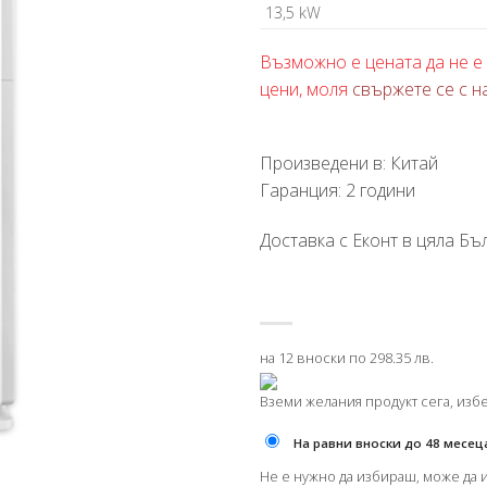
13,5 kW
Възможно е цената да не е 
цени, моля
свържете се с н
Произведени в: Китай
Гаранция: 2 години
Доставка с Еконт в цяла Бъл
на 12 вноски по 298.35 лв.
Вземи желания продукт сега, изб
На равни вноски до 48 месец
Не е нужно да избираш, може да 