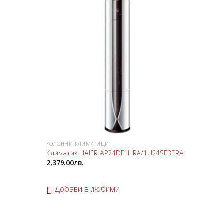
GREE 
Добави
Добави
Клима
в
в
1,524.
любими
любими
До
КОЛОННИ КЛИМАТИЦИ
Климатик HAIER AP24DF1HRA/1U24SE3ERA
2,379.00
лв.
Добави в любими