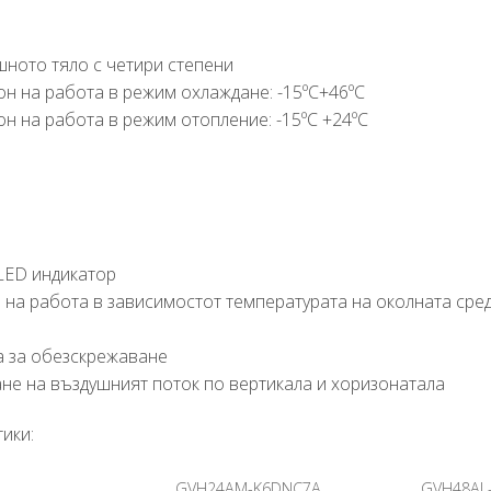
шното тяло с четири степени
он на работа в режим охлаждане: -15ºС+46ºС
н на работа в режим отопление: -15ºС +24ºС
 LED индикатор
 на работа в зависимостот температурата на околната сре
а за обезскрежаване
не на въздушният поток по вертикала и хоризонатала
ики:
GVH24AM-K6DNC7A
GVH48AL