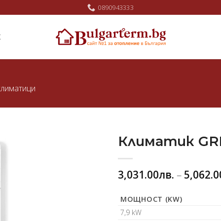
0890943333
Ж
климатици
Климатик GR
Добави
3,031.00
лв.
–
5,062.0
в
любими
МОЩНОСТ (KW)
7,9 kW