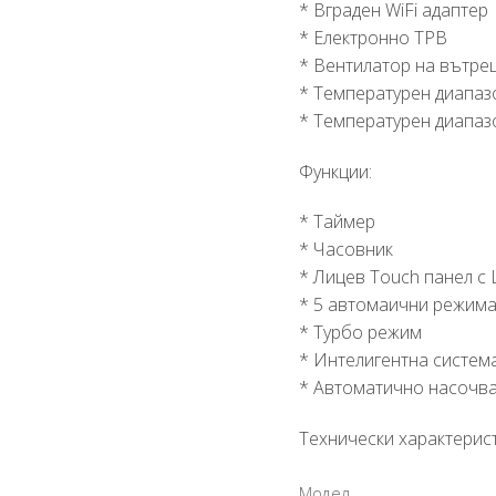
* Вграден WiFi адаптер
* Електронно ТРВ
* Вентилатор на вътре
* Температурен диапаз
* Температурен диапазо
Функции:
* Таймер
* Часовник
* Лицев Touch панел с
* 5 автомаични режима
* Турбо режим
* Интелигентна систем
* Автоматично насочва
Технически характерист
Модел