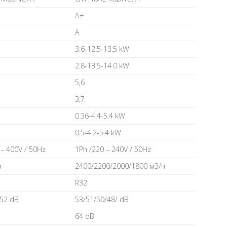
A+
A
3.6-12.5-13.5 kW
2.8-13.5-14.0 kW
5,6
3,7
0.36-4.4-5.4 kW
0.5-4.2-5.4 kW
 – 400V / 50Hz
1Ph /220 – 240V / 50Hz
ч
2400/2200/2000/1800 м3/ч
R32
/52 dB
53/51/50/48/ dB
64 dB