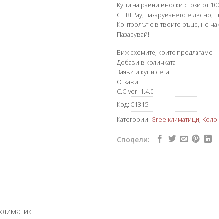
Купи на равни вноски стоки от 100
С TBI Pay, пазаруването е лесно, 
Контролът е в твоите ръце, не чак
Пазарувай!
Виж схемите, които предлагаме
Добави в количката
Заяви и купи сега
Откажи
C.C.Ver. 1.4.0
Код:
C1315
Категории:
Gree климатици
,
Коло
Сподели:
климатик