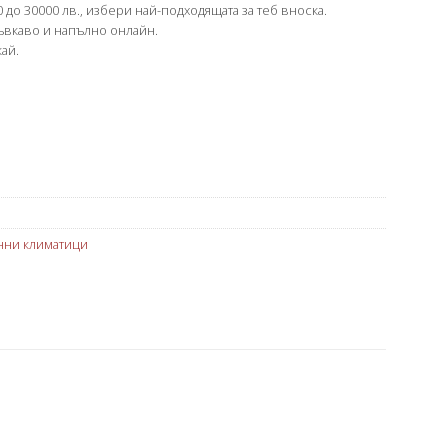
 до 30000 лв., избери най-подходящата за теб вноска.
гъвкаво и напълно онлайн.
ай.
нни климатици