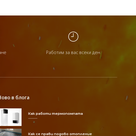
ане
Работим за вас всеки ден
Ново в блога
Как работи термопомпата
Как се прави подово отопление