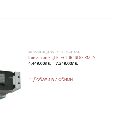
КЛИМАТИЦИ ЗА СКРИТ МОНТАЖ
Добави
Добави
Климатик FUJI ELECTRIC RDG KMLA
в
в
4,449.00
лв.
–
7,349.00
лв.
любими
любими
Добави в любими
LG КЛ