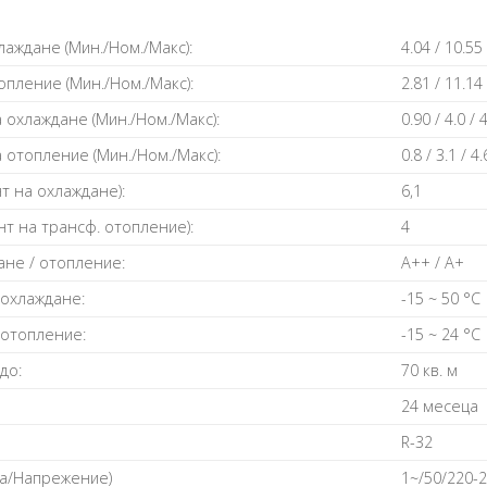
аждане (Мин./Ном./Макс):
4.04 / 10.55
пление (Мин./Ном./Макс):
2.81 / 11.14
охлаждане (Мин./Ном./Макс):
0.90 / 4.0 / 
отопление (Мин./Ном./Макс):
0.8 / 3.1 / 4
т на охлаждане):
6,1
т на трансф. отопление):
4
ане / отопление:
A++ / A+
 охлаждане:
-15 ~ 50 °C
 отопление:
-15 ~ 24 °C
до:
70 кв. м
24 месеца
R-32
та/Напрежение)
1~/50/220-