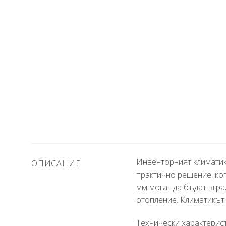
Инвенторният климатик
ОПИСАНИЕ
практично решение, ког
мм могат да бъдат вгра
отопление. Климатикът 
Технически характерист