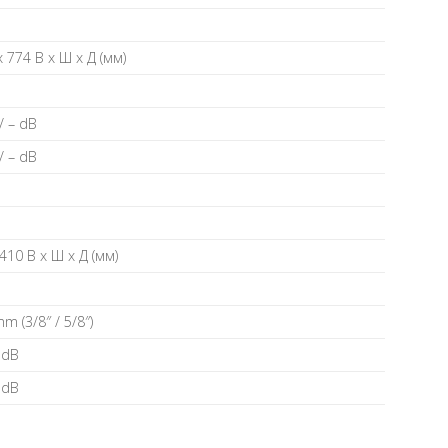
 774 В x Ш x Д (мм)
/ – dB
/ – dB
410 В x Ш x Д (мм)
mm (3/8″ / 5/8″)
– dB
– dB