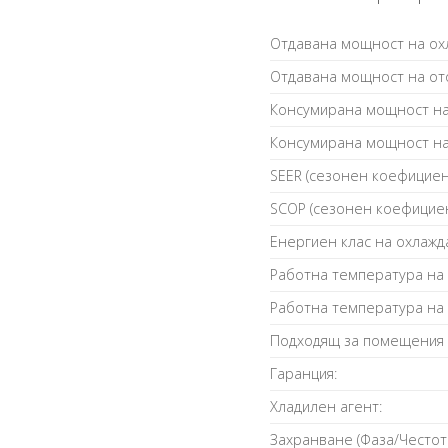
Отдавана мощност на охл
Отдавана мощност на ото
Консумирана мощност на 
Консумирана мощност на 
SEER (сезонен коефициен
SCOP (сезонен коефициен
Енергиен клас на охлажд
Работна температура на
Работна температура на
Подходящ за помещения 
Гаранция:
Хладилен агент:
Захранване (Фаза/Често