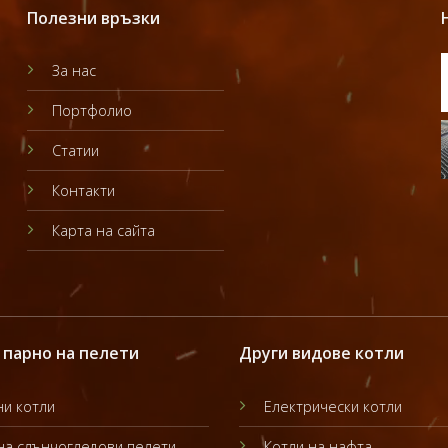
Полезни връзки
За нас
Портфолио
Статии
Контакти
Карта на сайта
 парно на пелети
Други видове котли
и котли
Електрически котли
на слънчогледови пелети
Котли на нафта