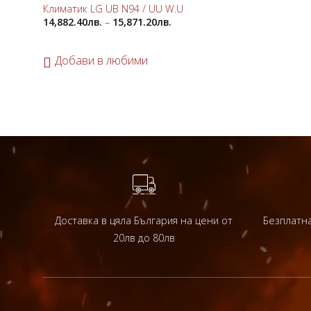
Климатик LG UB N94 / UU W.U
14,882.40
лв.
–
15,871.20
лв.
Добави в любими
Доставка в цяла България на цени от
Безплатна
20лв до 80лв