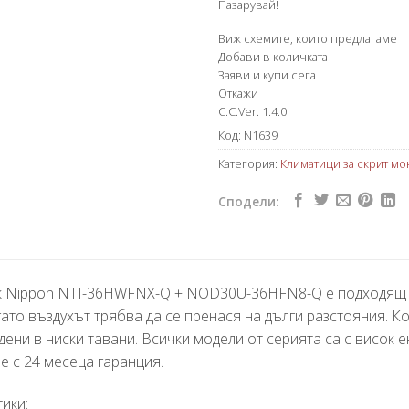
Пазарувай!
Виж схемите, които предлагаме
Добави в количката
Заяви и купи сега
Откажи
C.C.Ver. 1.4.0
Код:
N1639
Категория:
Климатици за скрит мо
Сподели:
 Nippon NTI-36HWFNX-Q + NOD30U-36HFN8-Q е подходящ за
ато въздухът трябва да се пренася на дълги разстояния. К
дени в ниски тавани. Всички модели от серията са с висок е
е с 24 месеца гаранция.
ики: