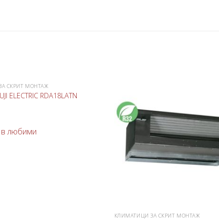
ЗА СКРИТ МОНТАЖ
Добави
UJI ELECTRIC RDA18LATN
в
.
любими
 в любими
КЛИМАТИЦИ ЗА СКРИТ МОНТАЖ