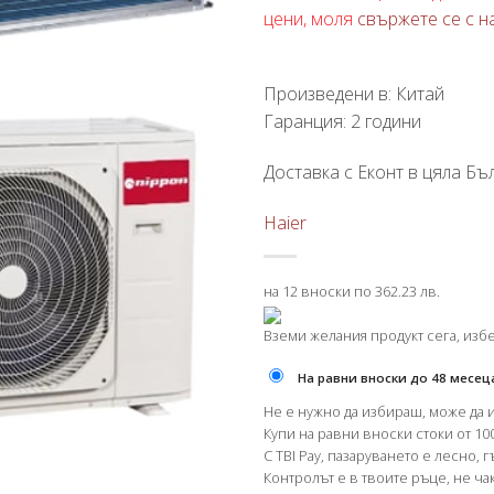
цени, моля
свържете се с н
Произведени в: Китай
Гаранция: 2 години
Доставка с Еконт в цяла Бъл
Haier
на 12 вноски по 362.23 лв.
Вземи желания продукт сега, изб
На равни вноски до 48 месец
Не е нужно да избираш, може да 
Купи на равни вноски стоки от 100
С TBI Pay, пазаруването е лесно, 
Контролът е в твоите ръце, не чак