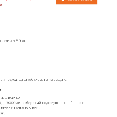
ас
.
гария ≈ 50 лв.
ери подходяща за теб схема на изплащане:
а
имаш всичко!
 до 30000 лв., избери най-подходящата за теб вноска.
гъвкаво и напълно онлайн.
ай.