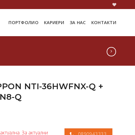
ПОРТФОЛИО
КАРИЕРИ
ЗА НАС
КОНТАКТИ
PPON NTI-36HWFNX-Q +
N8-Q
актуална. За актуални
0890943333