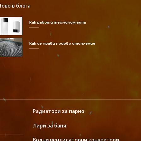
Ново в блога
Как работи термопомпата
Как се прави подово отопление
Радиатори за парно
Лири за баня
Водни вентилаторни конвектори