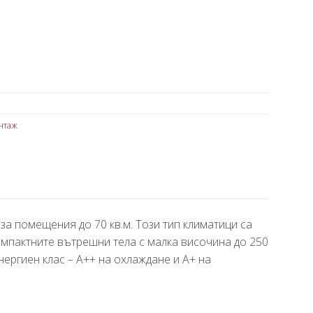
нтаж
 помещения до 70 кв.м. Този тип климатици са
омпактните вътрешни тела с малка височина до 250
нергиен клас – А++ на охлаждане и А+ на