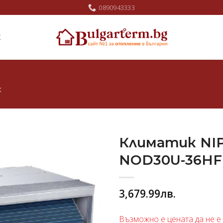
0890943333
Ж
ж
Климатик NI
NOD30U-36HF
Добави
в
любими
3,679.99
лв.
Възможно е цената да не е 