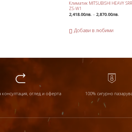
Климатик MITSUBISHI HEAVY SR
ZS-W1
2,418.00
лв.
–
2,870.00
лв.
Добави в любими
 консултация, оглед и оферта
100% сигурно пазарув