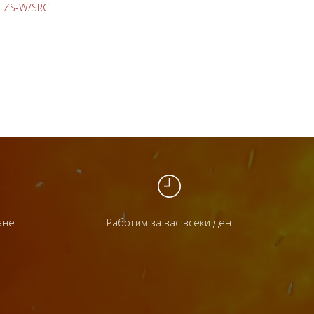
R ZS-W/SRC
Клима
4,338.
До
ане
Работим за вас всеки ден