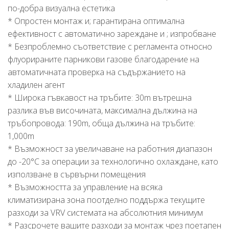
по-добра визуална естетика
* Опростен монтаж и; гарантирана оптимална
ефективност с автоматично зареждане и ; изпробване
* Безпроблемно съответствие с регламента относно
флуорираните парникови газове благодарение на
автоматичната проверка на съдържанието на
хладилен агент
* Широка гъвкавост на тръбите: 30m вътрешна
разлика във височината, максимална дължина на
тръбопровода: 190m, обща дължина на тръбите:
1,000m
* Възможност за увеличаване на работния диапазон
до -20°C за операции за технологично охлаждане, като
използване в сървърни помещения
* Възможността за управление на всяка
климатизирана зона поотделно поддържа текущите
разходи за VRV системата на абсолютния минимум
* Разсрочете вашите разходи за монтаж чрез поетапен