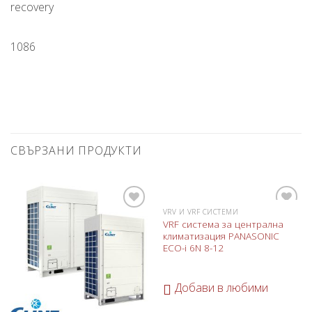
1086
СВЪРЗАНИ ПРОДУКТИ
VRV И VRF СИСТЕМИ
Добави
Добави
VRF система за централна
в
в
климатизация PANASONIC
любими
любими
ECO-i 6N 8-12
Добави в любими