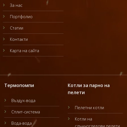
За нас
Портфолио
Статии
Контакти
Карта на сайта
Термопомпи
Котли за парно на
пелети
Въздух-вода
Пелетни котли
Сплит-система
Котли на
Вода-вода
слънчогледови пелети