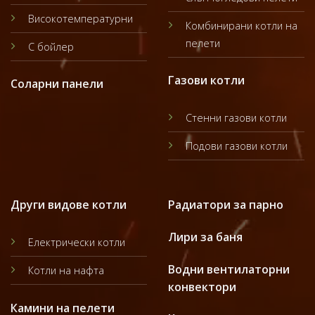
Високотемпературни
Комбинирани котли на
пелети
С бойлер
Газови котли
Соларни панели
Стенни газови котли
Подови газови котли
Други видове котли
Радиатори за парно
Лири за баня
Електрически котли
Водни вентилаторни
Котли на нафта
конвектори
Камини на пелети