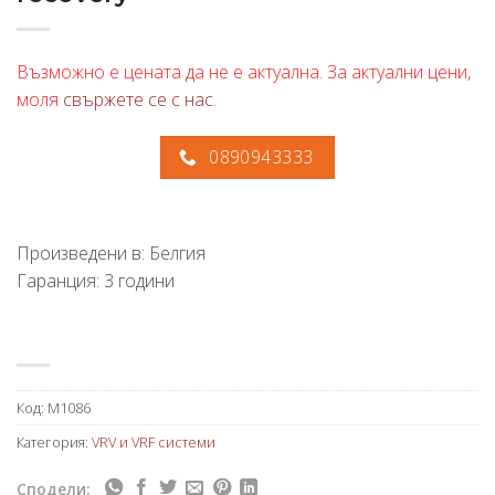
Възможно е цената да не е актуална. За актуални цени,
моля
свържете се с нас
.
0890943333
Произведени в: Белгия
Гаранция: 3 години
Код:
M1086
Категория:
VRV и VRF системи
Сподели: