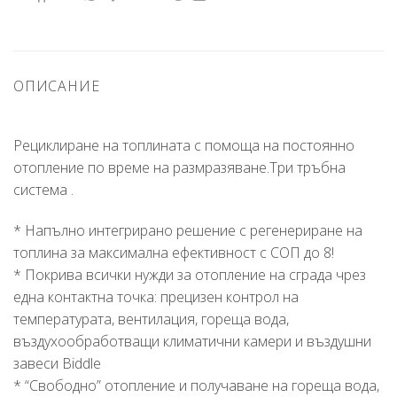
ОПИСАНИЕ
Рециклиране на топлината с помоща на постоянно
отопление по време на размразяване.Три тръбна
система .
* Напълно интегрирано решение с регенериране на
топлина за максимална ефективност с СОП до 8!
* Покрива всички нужди за отопление на сграда чрез
една контактна точка: прецизен контрол на
температурата, вентилация, гореща вода,
въздухообработващи климатични камери и въздушни
завеси Biddle
* “Свободно” отопление и получаване на гореща вода,