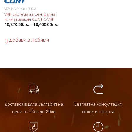
VRV И VRF СИСТЕМИ
VRF система за централна
климатизация CLINT C-VRF
10,270.00
лв.
–
18,400.00
лв.
Добави в любими
Доставка в цяла България на
Безплатна консултация,
цени от 20лв до 80лв
оглед и оферта