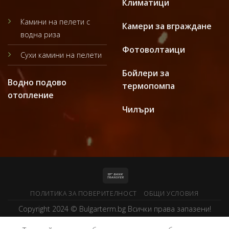
Климатици
Камини на пелети с
Камери за вграждане
водна риза
Фотоволтаици
Сухи камини на пелети
Бойлери за
Водно подово
термопомпа
отопление
Чилъри
ПОЛИТИКА ЗА ПОВЕРИТЕЛНОСТ
ОБЩИ УСЛОВИЯ
Copyright 2024 ©
Bulgarterm.bg
Всички права запазени!