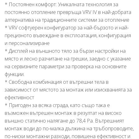
* Постоянен комфорт: Уникалната технология за
постоянно отопление превръща VRV IV в най-добрата
алтернатива на традиционните системи за отопление
* VRV софтуерен конфигуратор за най-бързото и най-
прецизното въвеждане в експлоатация, конфигурация
и персонализиране
* Дисплей на външното тяло за бързи настройки на
място и лесно разчитане на грешки, заедно с указание
на сервизните параметри за проверка на основните
функции.
* Свободна комбинация от вътрешни тела в
зависимост от мястото за монтаж или изискванията за
ефективност
* Пригоден за всяка сграда, като също така е
възможен вътрешен монтаж в резултат на високо
външно статично налягане до 78,4 Pa. Вътрешният
монтаж води до по-малка дължина на тръбопроводите,
по-ниски монтажни разходи, повишена ефективност и