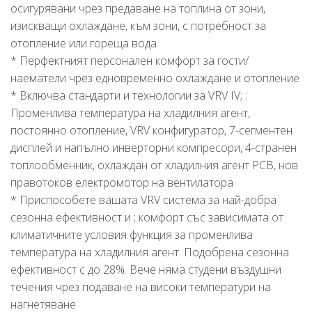
осигурявани чрез предаване на топлина от зони,
изискващи охлаждане, към зони, с потребност за
отопление или гореща вода
* Перфектният персонален комфорт за гости/
наематели чрез едновременно охлаждане и отопление
* Включва стандарти и технологии за VRV IV; :
Променлива температура на хладилния агент,
постоянно отопление, VRV конфигуратор, 7-сегментен
дисплей и напълно инверторни компресори, 4-странен
топлообменник, охлаждан от хладилния агент PCB, нов
правотоков електромотор на вентилатора
* Приспособете вашата VRV система за най-добра
сезонна ефективност и ; комфорт със зависимата от
климатичните условия функция за променлива
температура на хладилния агент. Подобрена сезонна
ефективност с до 28%. Вече няма студени въздушни
течения чрез подаване на високи температури на
нагнетяване